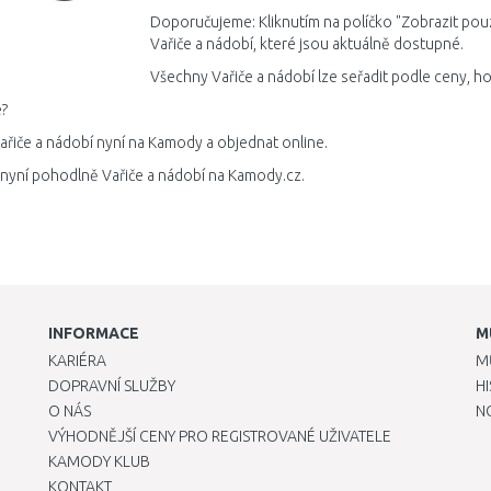
Doporučujeme: Kliknutím na políčko "Zobrazit pou
Vařiče a nádobí, které jsou aktuálně dostupné.
Všechny Vařiče a nádobí lze seřadit podle ceny, h
?
ařiče a nádobí nyní na Kamody a objednat online.
 nyní pohodlně Vařiče a nádobí na Kamody.cz.
INFORMACE
M
KARIÉRA
M
DOPRAVNÍ SLUŽBY
H
O NÁS
N
VÝHODNĚJŠÍ CENY PRO REGISTROVANÉ UŽIVATELE
KAMODY KLUB
KONTAKT