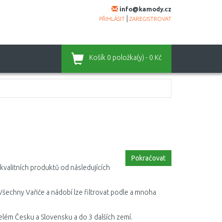
info@kamody.cz
|
PŘIHLÁSIT
ZAREGISTROVAT
Košík
0 položka(y) - 0 Kč
Pokračovat
 kvalitních produktů od následujících
 Všechny Vařiče a nádobí lze filtrovat podle a mnoha
elém Česku a Slovensku a do 3 dalších zemí.