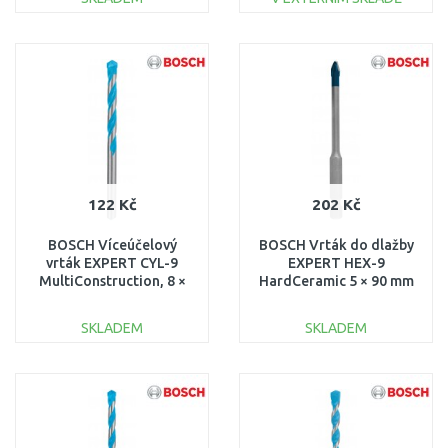
DO KOŠÍKU
DO KOŠÍKU
Porovnat
Porovnat
122 Kč
202 Kč
BOSCH Víceúčelový
BOSCH Vrták do dlažby
vrták EXPERT CYL-9
EXPERT HEX-9
MultiConstruction, 8 ×
HardCeramic 5 × 90 mm
80 × 120 mm
2608900589
2608900621
SKLADEM
SKLADEM
DO KOŠÍKU
DO KOŠÍKU
Porovnat
Porovnat