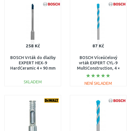
Porovnat
Porovnat
258 Kč
87 Kč
BOSCH Vrták do dlažby
BOSCH Víceúčelový
EXPERT HEX-9
vrták EXPERT CYL-9
HardCeramic 4 × 90 mm
MultiConstruction, 4 ×
2608900588
40 × 75 mm 2608900604
SKLADEM
NENÍ SKLADEM
DO KOŠÍKU
DO KOŠÍKU
Porovnat
Porovnat