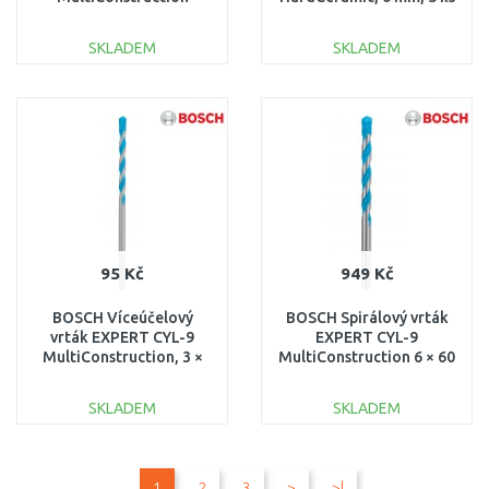
5,5/6/7/8 mm
2608900596
2608900586
SKLADEM
SKLADEM
DO KOŠÍKU
DO KOŠÍKU
Porovnat
Porovnat
95 Kč
949 Kč
BOSCH Víceúčelový
BOSCH Spirálový vrták
vrták EXPERT CYL-9
EXPERT CYL-9
MultiConstruction, 3 ×
MultiConstruction 6 × 60
40 × 70 mm 2608900600
× 100 mm, 10 ks
2608900640
SKLADEM
SKLADEM
DO KOŠÍKU
DO KOŠÍKU
1
2
3
>
>|