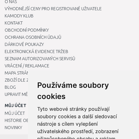
O NÁS
VÝHODNĚJŠÍ CENY PRO REGISTROVANÉ UŽIVATELE
KAMODY KLUB
KONTAKT
OBCHODNÍ PODMÍNKY
OCHRANA OSOBNÍCH ÚDAJŮ
DÁRKOVÉ POUKAZY
ELEKTRONICKÁ EVIDENCE TRŽEB
SEZNAM AUTORIZOVANÝCH SERVISŮ
VRÁCENÍ / REKLAMACE
MAPA STRÁNKY
ZBOŽÍ DLE ZNAČEK
Používáme soubory
BLOG
UPRAVIT MÉ PŘEDVOLBY COOKIES
cookies
MŮJ ÚČET
Tyto webové stránky používají
MŮJ ÚČET
soubory cookies a další sledovací
HISTORIE OBJEDNÁVEK
nástroje s cílem vylepšení
NOVINKY
uživatelského prostředí, zobrazení
přizpůsobeného obsahu a reklam,