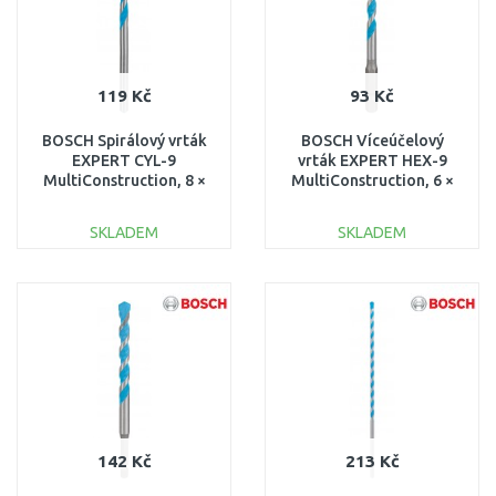
119 Kč
93 Kč
BOSCH Spirálový vrták
BOSCH Víceúčelový
EXPERT CYL-9
vrták EXPERT HEX-9
MultiConstruction, 8 ×
MultiConstruction, 6 ×
90 × 150 mm
60 × 100 mm
2608900622
2608900574
SKLADEM
SKLADEM
DO KOŠÍKU
DO KOŠÍKU
Porovnat
Porovnat
142 Kč
213 Kč