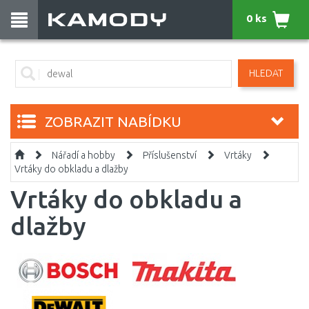
0 ks
HLEDAT
ZOBRAZIT NABÍDKU
Nářadí a hobby
Příslušenství
Vrtáky
Vrtáky do obkladu a dlažby
Vrtáky do obkladu a
dlažby