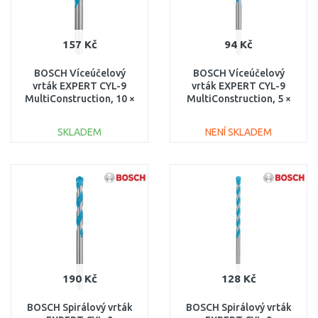
157 Kč
94 Kč
BOSCH Víceúčelový
BOSCH Víceúčelový
vrták EXPERT CYL-9
vrták EXPERT CYL-9
MultiConstruction, 10 ×
MultiConstruction, 5 ×
80 × 120 mm
50 × 85 mm 2608900606
2608900626
SKLADEM
NENÍ SKLADEM
DO KOŠÍKU
DO KOŠÍKU
Porovnat
Porovnat
190 Kč
128 Kč
BOSCH Spirálový vrták
BOSCH Spirálový vrták