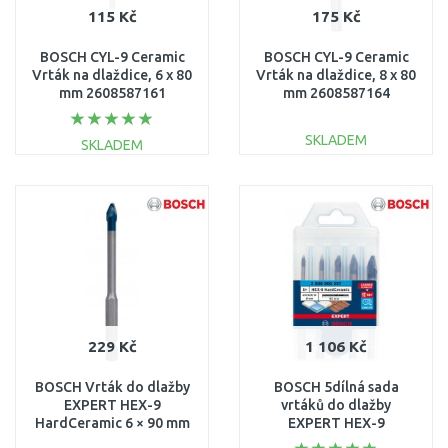
115 Kč
175 Kč
BOSCH CYL-9 Ceramic
BOSCH CYL-9 Ceramic
Vrták na dlaždice, 6 x 80
Vrták na dlaždice, 8 x 80
mm 2608587161
mm 2608587164
SKLADEM
SKLADEM
DO KOŠÍKU
DO KOŠÍKU
Porovnat
Porovnat
229 Kč
1 106 Kč
BOSCH Vrták do dlažby
BOSCH 5dílná sada
EXPERT HEX-9
vrtáků do dlažby
HardCeramic 6 × 90 mm
EXPERT HEX-9
2608900590
HardCeramic