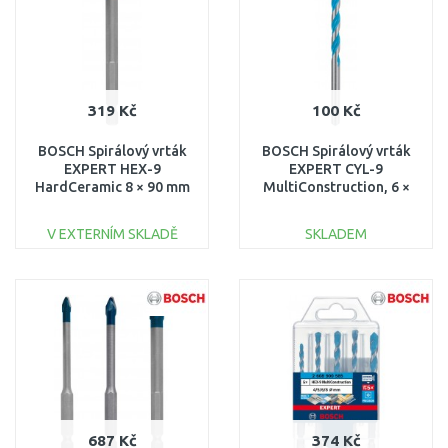
319 Kč
100 Kč
BOSCH Spirálový vrták
BOSCH Spirálový vrták
EXPERT HEX-9
EXPERT CYL-9
HardCeramic 8 × 90 mm
MultiConstruction, 6 ×
2608900592
60 × 100 mm
2608900611
V EXTERNÍM SKLADĚ
SKLADEM
DO KOŠÍKU
DO KOŠÍKU
Porovnat
Porovnat
687 Kč
374 Kč