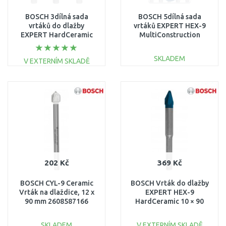
BOSCH 3dílná sada
BOSCH 5dílná sada
vrtáků do dlažby
vrtáků EXPERT HEX-9
EXPERT HardCeramic
MultiConstruction
HEX-9 5/6/8 mm
4/5/6/6/8 mm
2608900595
2608900585
SKLADEM
V EXTERNÍM SKLADĚ
DO KOŠÍKU
DO KOŠÍKU
Porovnat
Porovnat
202 Kč
369 Kč
BOSCH CYL-9 Ceramic
BOSCH Vrták do dlažby
Vrták na dlaždice, 12 x
EXPERT HEX-9
90 mm 2608587166
HardCeramic 10 × 90
mm 2608900593
SKLADEM
V EXTERNÍM SKLADĚ