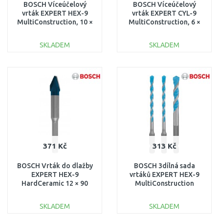
BOSCH Víceúčelový
BOSCH Víceúčelový
vrták EXPERT HEX-9
vrták EXPERT CYL-9
MultiConstruction, 10 ×
MultiConstruction, 6 ×
90 × 150 mm
200 × 250 mm
2608900582
2608901481
SKLADEM
SKLADEM
DO KOŠÍKU
DO KOŠÍKU
Porovnat
Porovnat
371 Kč
313 Kč
BOSCH Vrták do dlažby
BOSCH 3dílná sada
EXPERT HEX-9
vrtáků EXPERT HEX-9
HardCeramic 12 × 90
MultiConstruction
mm 2608900594
5/6/8 mm 2608900584
SKLADEM
SKLADEM