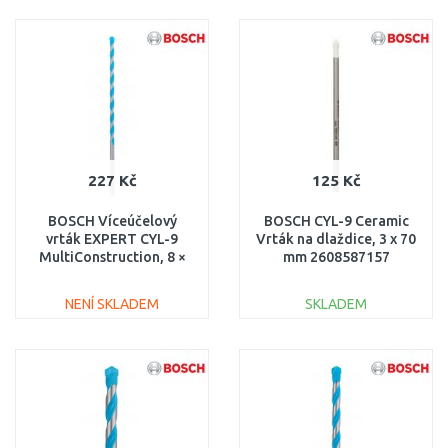
DO KOŠÍKU
DO KOŠÍKU
Porovnat
Porovnat
227 Kč
125 Kč
BOSCH Víceúčelový
BOSCH CYL-9 Ceramic
vrták EXPERT CYL-9
Vrták na dlaždice, 3 x 70
MultiConstruction, 8 ×
mm 2608587157
200 × 250 mm
2608901484
NENÍ SKLADEM
SKLADEM
DO KOŠÍKU
DO KOŠÍKU
Porovnat
Porovnat