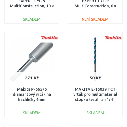
EXPERT CYL-9
EXPERT CYL-9
MultiConstruction, 10 ×
MultiConstruction, 6 ×
90 × 150 mm
90 × 150 mm
2608900627
2608900612
SKLADEM
NENÍ SKLADEM
DO KOŠÍKU
DO KOŠÍKU
Porovnat
Porovnat
271 Kč
50 Kč
Makita P-66575
MAKITA E-15039 TCT
diamantový vrták na
vrták pro multimateriál
kachličky 6mm
stopka šestihran 1/4´´
7x150mm
SKLADEM
SKLADEM
DO KOŠÍKU
DO KOŠÍKU