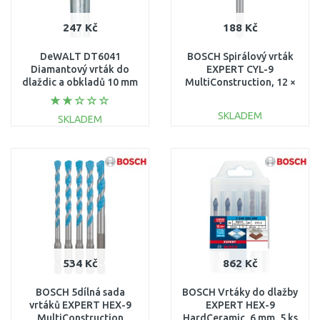
247 Kč
188 Kč
DeWALT DT6041
BOSCH Spirálový vrták
Diamantový vrták do
EXPERT CYL-9
dlaždic a obkladů 10 mm
MultiConstruction, 12 ×
90 × 150 mm
2608900631
SKLADEM
SKLADEM
DO KOŠÍKU
DO KOŠÍKU
Porovnat
Porovnat
534 Kč
862 Kč
BOSCH 5dílná sada
BOSCH Vrtáky do dlažby
vrtáků EXPERT HEX-9
EXPERT HEX-9
MultiConstruction
HardCeramic, 6 mm, 5 ks