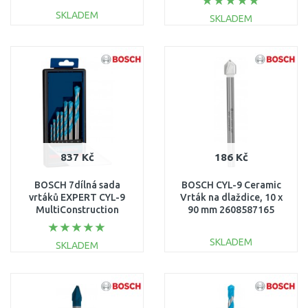
4/5/6/8/10 mm
SKLADEM
SKLADEM
2608900597
DO KOŠÍKU
DO KOŠÍKU
Porovnat
Porovnat
837 Kč
186 Kč
BOSCH 7dílná sada
BOSCH CYL-9 Ceramic
vrtáků EXPERT CYL-9
Vrták na dlaždice, 10 x
MultiConstruction
90 mm 2608587165
4/5/6/6/8/10/12 mm
2608900647
SKLADEM
SKLADEM
DO KOŠÍKU
DO KOŠÍKU
Porovnat
Porovnat