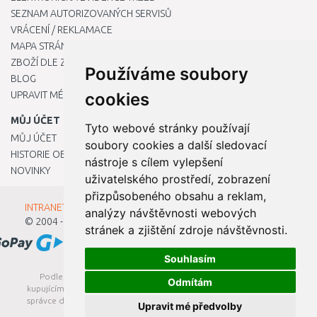
SEZNAM AUTORIZOVANÝCH SERVISŮ
VRÁCENÍ / REKLAMACE
MAPA STRÁNKY
ZBOŽÍ DLE ZNAČEK
Používáme soubory
BLOG
cookies
UPRAVIT MÉ PŘEDVOLBY COOKIES
MŮJ ÚČET
Tyto webové stránky používají
MŮJ ÚČET
soubory cookies a další sledovací
HISTORIE OBJEDNÁVEK
nástroje s cílem vylepšení
NOVINKY
uživatelského prostředí, zobrazení
přizpůsobeného obsahu a reklam,
INTRANET - Přihlášení pro zaměstnance
analýzy návštěvnosti webových
© 2004 - 2026
Kamody s.r.o.
stránek a zjištění zdroje návštěvnosti.
Souhlasím
Podle zákona o evidenci tržeb je prodávající povinen vystavit
Odmítám
kupujícímu účtenku. Zároveň je povinen zaevidovat přijatou tržbu u
správce daně online; v případě technického výpadku pak nejpozději
Upravit mé předvolby
do 48 hodin.