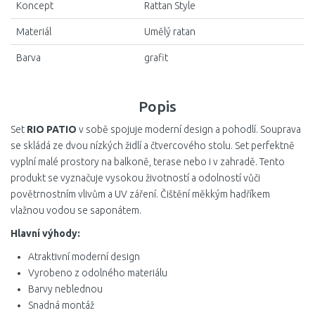
Koncept
Rattan Style
Materiál
Umělý ratan
Barva
grafit
Popis
Set
RIO PATIO
v sobě spojuje moderní design a pohodlí. Souprava
se skládá ze dvou nízkých židlí a čtvercového stolu. Set perfektně
vyplní malé prostory na balkoně, terase nebo i v zahradě. Tento
produkt se vyznačuje vysokou životností a odolností vůči
povětrnostním vlivům a UV záření. Čištění měkkým hadříkem
vlažnou vodou se saponátem.
Hlavní výhody:
Atraktivní moderní design
Vyrobeno z odolného materiálu
Barvy neblednou
Snadná montáž