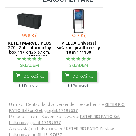
998 Kč
523 Kč
KETER MARVEL PLUS
VILEDA Universal
270L Zahradní úložný
sušák na prádlo černý
box 117 x 45 x 57 cm,
18 m 174100
antracit 17202622
SKLADEM
SKLADEM
DO KOŠÍKU
DO KOŠÍKU
Porovnat
Porovnat
Um nach Deutschland zu versenden, besuchen Sie
KETER RIO
PATIO Balkon-Set, graphit 17197637
Pre odoslanie na Slovensko navštívte
KETER RIO PATIO Set
balkónový, grafit 17197637
Aby wysłać do Polski odwiedź
KETER RIO PATIO Zestaw
balkonowy, grafit 17197637