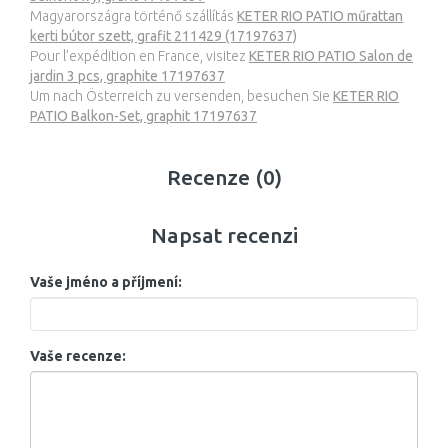
Magyarországra történő szállítás
KETER RIO PATIO műrattan
kerti bútor szett, grafit 211429 (17197637)
Pour l’expédition en France, visitez
KETER RIO PATIO Salon de
jardin 3 pcs, graphite 17197637
Um nach Österreich zu versenden, besuchen Sie
KETER RIO
PATIO Balkon-Set, graphit 17197637
Recenze (0)
Napsat recenzi
Vaše jméno a příjmení:
Vaše recenze: