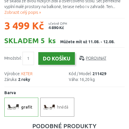
se skládá ze dvou nízkých židlí a čtvercového stolu. Set perfektně
vyplní malé prostory na balkoně, terase nebo i v zahradě. Ten...
Zobrazit celý popis »
3 499 Kč
včetně DPH
4 890 Kč
SKLADEM 5 ks
Můžete mít už 11.08. - 12.08.
Množství:
POROVNAT
Výrobce:
KETER
Kód / Model:
211429
Záruka:
2 roky
Váha:
16,20 kg
Barva
grafit
hnědá
PODOBNÉ PRODUKTY