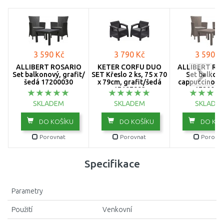
3 590 Kč
3 790 Kč
3 590 K
ALLIBERT ROSARIO
KETER CORFU DUO
ALLIBERT RO
Set balkonový, grafit/
SET Křeslo 2 ks, 75 x 70
Set balkon
šedá 17200030
x 79cm, grafit/šedá
cappuccino/p
17197993
1720003
SKLADEM
SKLADEM
SKLADE
DO KOŠÍKU
DO KOŠÍKU
DO KOŠ
Porovnat
Porovnat
Porovna
Specifikace
Parametry
Použití
Venkovní