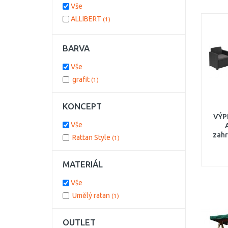
Vše
ALLIBERT
(1)
BARVA
Vše
grafit
(1)
KONCEPT
VÝP
Vše
zahr
Rattan Style
(1)
1719
MATERIÁL
Vše
Umělý ratan
(1)
OUTLET