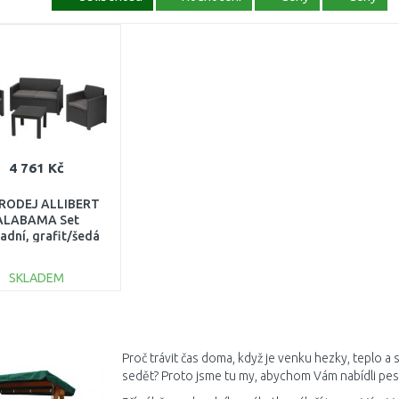
4 761 Kč
RODEJ ALLIBERT
ALABAMA Set
adní, grafit/šedá
9240 POŠKOZENO
SKLADEM
DO KOŠÍKU
Porovnat
Proč trávit čas doma, když je venku hezky, teplo a 
sedět? Proto jsme tu my, abychom Vám nabídli pest