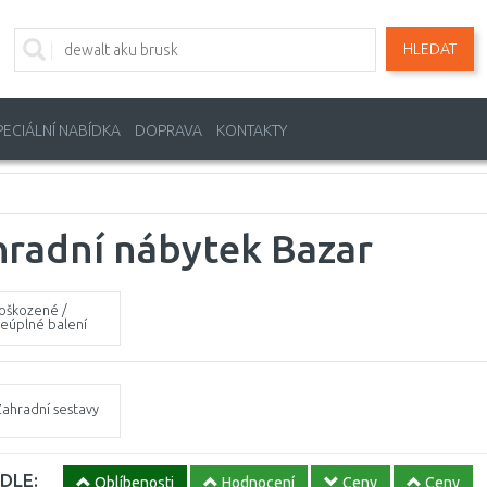
HLEDAT
PECIÁLNÍ NABÍDKA
DOPRAVA
KONTAKTY
hradní nábytek Bazar
oškozené /
eúplné balení
Zahradní sestavy
DLE:
Oblíbenosti
Hodnocení
Ceny
Ceny