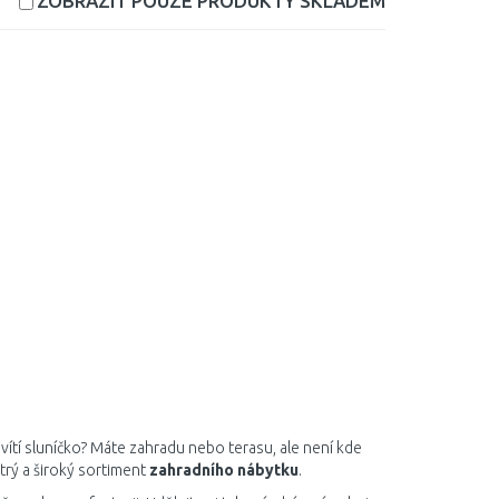
ZOBRAZIT POUZE PRODUKTY
SKLADEM
svítí sluníčko? Máte zahradu nebo terasu, ale není kde
rý a široký sortiment
zahradního nábytku
.