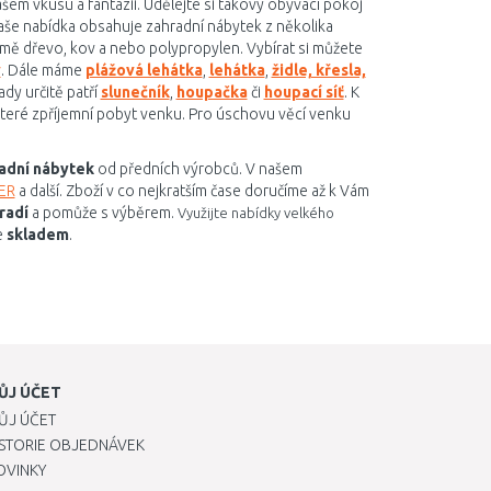
ašem vkusu a fantazii. Udělejte si takový obývací pokoj
še nabídka obsahuje zahradní nábytek z několika
ejmě dřevo, kov a nebo polypropylen. Vybírat si můžete
v
. Dále máme
plážová lehátka
,
lehátka
,
židle, křesla,
ady určitě patří
slunečník
,
houpačka
či
houpací síť
. K
které zpříjemní pobyt venku. Pro úschovu věcí venku
adní nábytek
od předních výrobců. V našem
ER
a další. Zboží v co nejkratším čase doručíme až k Vám
radí
a pomůže s výběrem.
Využijte nabídky velkého
e
skladem
.
ŮJ ÚČET
ŮJ ÚČET
ISTORIE OBJEDNÁVEK
OVINKY