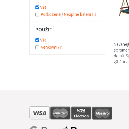
Vše
Poškozené / Neúplné balení
(1)
POUŽITÍ
Vše
Neváhejt
Venkovní
(1)
sortime
domů. Sp
výběru z