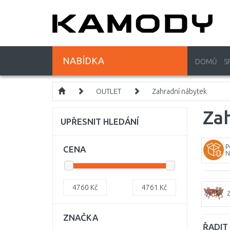
NABÍDKA
DOMŮ
S
OUTLET
Zahradní nábytek
Za
UPŘESNIT HLEDÁNÍ
P
CENA
N
4760
Kč
4761
Kč
ZNAČKA
ŘADIT 