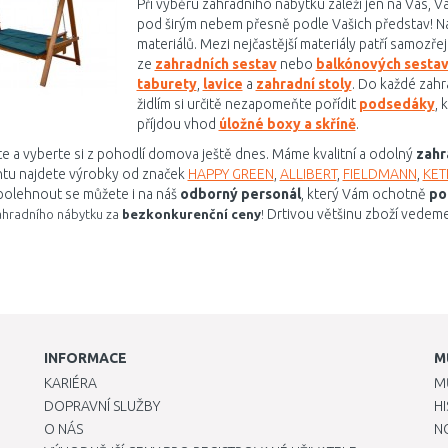
Pří výběru zahradního nábytku záleží jen na Vás, V
pod širým nebem přesně podle Vašich představ! Na
materiálů. Mezi nejčastější materiály patří samozř
ze
zahradních sestav
nebo
balkónových sesta
taburety
,
lavice
a
zahradní stoly
. Do každé zahr
židlím si určitě nezapomeňte pořídit
podsedáky
, 
příjdou vhod
úložné boxy a skříně
.
e a vyberte si z pohodlí domova ještě dnes. Máme kvalitní a odolný
zahr
ntu najdete výrobky od značek
HAPPY GREEN
,
ALLIBERT
,
FIELDMANN
,
KET
olehnout se můžete i na náš
odborný personál
, který Vám ochotně
po
Drtivou většinu zboží vedem
ahradního nábytku za
bezkonkurenční ceny
!
INFORMACE
M
KARIÉRA
M
DOPRAVNÍ SLUŽBY
H
O NÁS
N