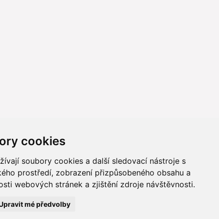
ory cookies
vají soubory cookies a další sledovací nástroje s
ského prostředí, zobrazení přizpůsobeného obsahu a
sti webových stránek a zjištění zdroje návštěvnosti.
ně online; v případě technického výpadku pak nejpozději do 48
Upravit mé předvolby