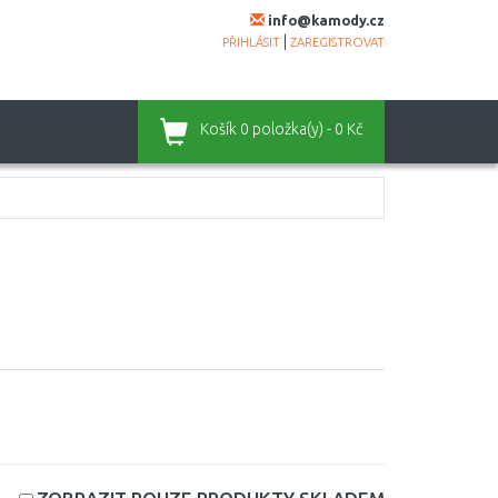
info@kamody.cz
|
PŘIHLÁSIT
ZAREGISTROVAT
Košík
0 položka(y) - 0 Kč