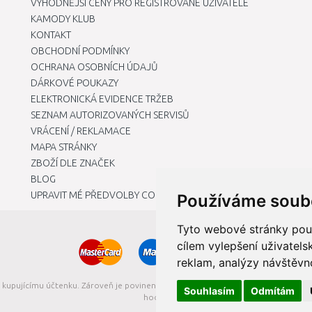
VÝHODNĚJŠÍ CENY PRO REGISTROVANÉ UŽIVATELE
KAMODY KLUB
KONTAKT
OBCHODNÍ PODMÍNKY
OCHRANA OSOBNÍCH ÚDAJŮ
DÁRKOVÉ POUKAZY
ELEKTRONICKÁ EVIDENCE TRŽEB
SEZNAM AUTORIZOVANÝCH SERVISŮ
VRÁCENÍ / REKLAMACE
MAPA STRÁNKY
ZBOŽÍ DLE ZNAČEK
BLOG
UPRAVIT MÉ PŘEDVOLBY COOKIES
Používáme soub
Tyto webové stránky použí
cílem vylepšení uživatel
reklam, analýzy návštěvno
t kupujícímu účtenku. Zároveň je povinen zaevidovat přijatou tržbu u správce da
Souhlasím
Odmítám
hodin.