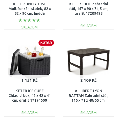
KETER UNITY 105L
KETER JULIE Zahradní
Multifunkční stolek, 82 x
stůl, 147 x 90 x 74,5 cm,
52 x 90 cm, hnědá
grafit 17209495
17202663
SKLADEM
SKLADEM
DO KOŠÍKU
DO KOŠÍKU
Porovnat
Porovnat
1 151 Kč
2 109 Kč
KETER ICE CUBE
ALLIBERT LYON
Chladící box, 42 x 42 x 41
RATTAN Zahradní stůl,
cm, grafit 17194600
116 x 71 x 40/65 cm,
hnědý 17205429
SKLADEM
SKLADEM