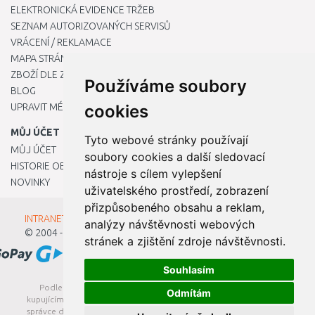
ELEKTRONICKÁ EVIDENCE TRŽEB
SEZNAM AUTORIZOVANÝCH SERVISŮ
VRÁCENÍ / REKLAMACE
MAPA STRÁNKY
ZBOŽÍ DLE ZNAČEK
Používáme soubory
BLOG
UPRAVIT MÉ PŘEDVOLBY COOKIES
cookies
MŮJ ÚČET
Tyto webové stránky používají
MŮJ ÚČET
soubory cookies a další sledovací
HISTORIE OBJEDNÁVEK
nástroje s cílem vylepšení
NOVINKY
uživatelského prostředí, zobrazení
přizpůsobeného obsahu a reklam,
INTRANET - Přihlášení pro zaměstnance
analýzy návštěvnosti webových
© 2004 - 2026
Kamody s.r.o.
stránek a zjištění zdroje návštěvnosti.
Souhlasím
Podle zákona o evidenci tržeb je prodávající povinen vystavit
Odmítám
kupujícímu účtenku. Zároveň je povinen zaevidovat přijatou tržbu u
správce daně online; v případě technického výpadku pak nejpozději