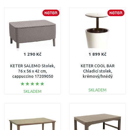
DO KOŠÍKU
DO KOŠÍKU
Porovnat
Porovnat
1 290 Kč
1 899 Kč
KETER SALEMO Stolek,
KETER COOL BAR
76 x 56 x 42 cm,
Chladicí stolek,
cappuccino 17209050
krémový/hnědý
17186745
SKLADEM
SKLADEM
DO KOŠÍKU
DO KOŠÍKU
Porovnat
Porovnat