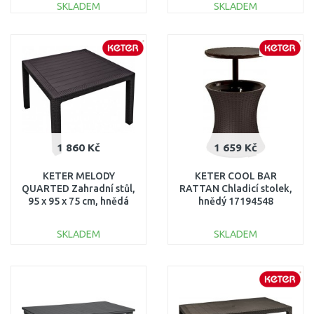
SKLADEM
SKLADEM
DO KOŠÍKU
DO KOŠÍKU
Porovnat
Porovnat
1 860 Kč
1 659 Kč
KETER MELODY
KETER COOL BAR
QUARTED Zahradní stůl,
RATTAN Chladicí stolek,
95 x 95 x 75 cm, hnědá
hnědý 17194548
17197992
SKLADEM
SKLADEM
DO KOŠÍKU
DO KOŠÍKU
Porovnat
Porovnat