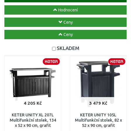
Hodnocení
Ceny
Ceny
SKLADEM
4 205 Kč
3 479 Kč
KETER UNITY XL 207L
KETER UNITY 105L
Multifunkční stolek, 134
Multifunkční stolek, 82 x
x 52 x 90 cm, grafit
52 x 90 cm, grafit
17202662
17202663