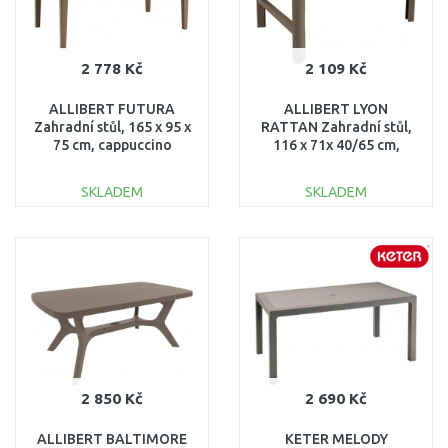
2 778 Kč
2 109 Kč
ALLIBERT FUTURA
ALLIBERT LYON
Zahradní stůl, 165 x 95 x
RATTAN Zahradní stůl,
75 cm, cappuccino
116 x 71x 40/65 cm,
17197868
cappuccino 17205429
SKLADEM
SKLADEM
DO KOŠÍKU
DO KOŠÍKU
Porovnat
Porovnat
2 850 Kč
2 690 Kč
ALLIBERT BALTIMORE
KETER MELODY