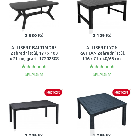
2 550 Kč
2 109 Kč
ALLIBERT BALTIMORE
ALLIBERT LYON
Zahradní stůl, 177 x 100
RATTAN Zahradní stůl,
x 71 cm, grafit 17202808
116 x 71 x 40/65 cm,
grafit 17205429
SKLADEM
SKLADEM
DO KOŠÍKU
DO KOŠÍKU
Porovnat
Porovnat
2 749 Kč
1 769 Kč