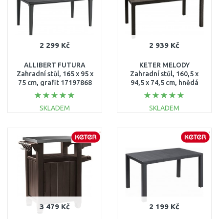
2 299 Kč
2 939 Kč
ALLIBERT FUTURA
KETER MELODY
Zahradní stůl, 165 x 95 x
Zahradní stůl, 160,5 x
75 cm, grafit 17197868
94,5 x 74,5 cm, hnědá
17190205
SKLADEM
SKLADEM
DO KOŠÍKU
DO KOŠÍKU
Porovnat
Porovnat
3 479 Kč
2 199 Kč