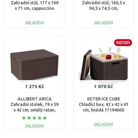
Zahradní stůl, 177 x 100
Zahradní stůl, 160,5 x
x 71 cm, cappuccino
94,5 x 74,5 cm,
17202808
cappuccino 17190205
SKLADEM
SKLADEM
DO KOŠÍKU
DO KOŠÍKU
Porovnat
Porovnat
1 275 Kč
1 070 Kč
ALLIBERT ARICA
KETER ICE CUBE
Zahradní stolek, 79 x 59
Chladící box, 42 x 42 x 41
x 42 cm, umělý ratan,
cm, hnědá 17194600
hnědý 17200570
SKLADEM
SKLADEM
DO KOŠÍKU