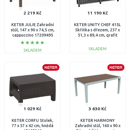
2 219 Kč
11 190 Kč
KETER JULIE Zahradní
KETER UNITY CHEF 415L
stůl, 147 x 90 x 74,5 cm,
Skříňka s dřezem, 237 x
cappuccino 17209495
51,3 x 89,4 cm, grafit
249459 (17206370)
SKLADEM
SKLADEM
DO KOŠÍKU
DO KOŠÍKU
Porovnat
Porovnat
1 029 Kč
3 630 Kč
KETER CORFU Stolek,
KETER HARMONY
77 x 57 x 42 cm, hnědá
Zahradní stůl, 160 x 90 x