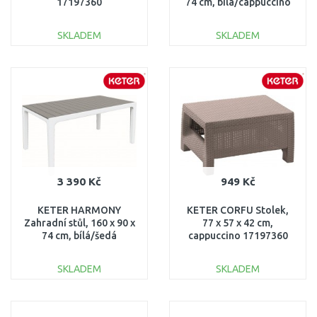
17197360
74 cm, bílá/cappuccino
17201231
SKLADEM
SKLADEM
DO KOŠÍKU
DO KOŠÍKU
Porovnat
Porovnat
3 390 Kč
949 Kč
KETER HARMONY
KETER CORFU Stolek,
Zahradní stůl, 160 x 90 x
77 x 57 x 42 cm,
74 cm, bílá/šedá
cappuccino 17197360
17201231
SKLADEM
SKLADEM
DO KOŠÍKU
DO KOŠÍKU