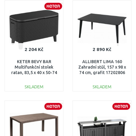
DO KOŠÍKU
Porovnat
Porovnat
2 204 Kč
2 890 Kč
KETER BEVY BAR
ALLIBERT LIMA 160
Multifunkční stolek
Zahradní stůl, 157 x 98 x
ratan, 83,5 x 40 x 50-74
74 cm, grafit 17202806
cm, grafit 17209510
SKLADEM
SKLADEM
DO KOŠÍKU
DO KOŠÍKU
Porovnat
Porovnat