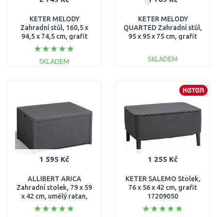
KETER MELODY
KETER MELODY
Zahradní stůl, 160,5 x
QUARTED Zahradní stůl,
94,5 x 74,5 cm, grafit
95 x 95 x 75 cm, grafit
17190205
17197992
SKLADEM
SKLADEM
DO KOŠÍKU
DO KOŠÍKU
Porovnat
Porovnat
1 595 Kč
1 255 Kč
ALLIBERT ARICA
KETER SALEMO Stolek,
Zahradní stolek, 79 x 59
76 x 56 x 42 cm, grafit
x 42 cm, umělý ratan,
17209050
grafit 17200570