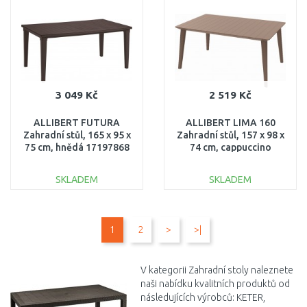
Porovnat
Porovnat
3 049 Kč
2 519 Kč
ALLIBERT FUTURA
ALLIBERT LIMA 160
Zahradní stůl, 165 x 95 x
Zahradní stůl, 157 x 98 x
75 cm, hnědá 17197868
74 cm, cappuccino
17202806
SKLADEM
SKLADEM
DO KOŠÍKU
DO KOŠÍKU
1
2
>
>|
Porovnat
Porovnat
V kategorii Zahradní stoly naleznete
naši nabídku kvalitních produktů od
následujících výrobců: KETER,