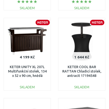
SKLADEM
SKLADEM
DO KOŠÍKU
DO KOŠÍKU
Porovnat
Porovnat
4 199 Kč
1 644 Kč
KETER UNITY XL 207L
KETER COOL BAR
Multifunkční stolek, 134
RATTAN Chladicí stolek,
x 52 x 90 cm, hnědá
antracit 17194548
17202662
SKLADEM
SKLADEM
DO KOŠÍKU
DO KOŠÍKU
Porovnat
Porovnat