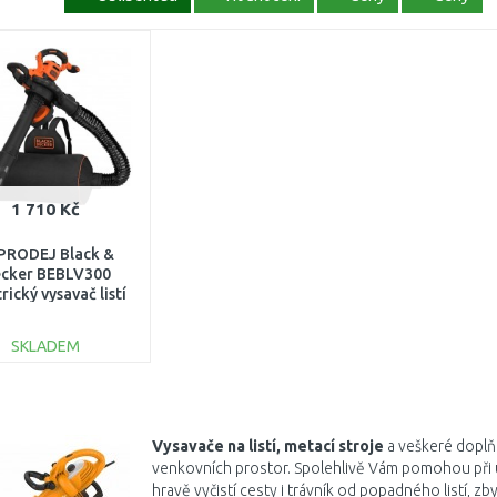
1 710 Kč
PRODEJ Black &
cker BEBLV300
rický vysavač listí
 (3000W/72L) PO
SERVISE
SKLADEM
DO KOŠÍKU
Porovnat
Vysavače na listí, metací stroje
a veškeré doplň
venkovních prostor. Spolehlivě Vám pomohou při 
hravě vyčistí cesty i trávník od popadného listí, zb