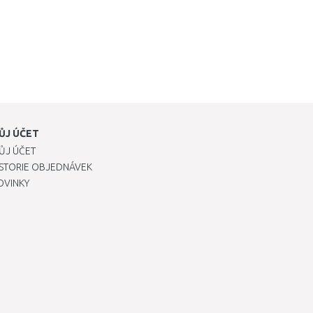
ŮJ ÚČET
ŮJ ÚČET
ISTORIE OBJEDNÁVEK
OVINKY