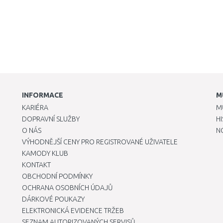
INFORMACE
M
KARIÉRA
M
DOPRAVNÍ SLUŽBY
H
O NÁS
N
VÝHODNĚJŠÍ CENY PRO REGISTROVANÉ UŽIVATELE
KAMODY KLUB
KONTAKT
OBCHODNÍ PODMÍNKY
OCHRANA OSOBNÍCH ÚDAJŮ
DÁRKOVÉ POUKAZY
ELEKTRONICKÁ EVIDENCE TRŽEB
SEZNAM AUTORIZOVANÝCH SERVISŮ