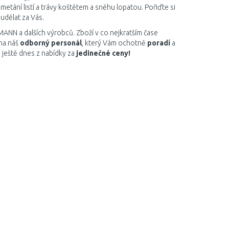
tání listí a trávy koštětem a sněhu lopatou. Pořiďte si
 udělat za Vás.
MANN a dalších výrobců. Zboží v co nejkratším čase
na náš
odborný personál
, který Vám ochotně
poradí
a
ještě dnes z nabídky za
jedinečné ceny!