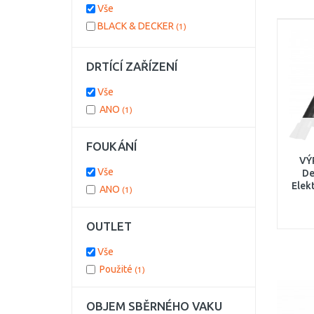
Vše
BLACK & DECKER
(1)
DRTÍCÍ ZAŘÍZENÍ
Vše
ANO
(1)
FOUKÁNÍ
VÝ
Vše
De
Elekt
ANO
(1)
3v1
OUTLET
Vše
Použité
(1)
OBJEM SBĚRNÉHO VAKU