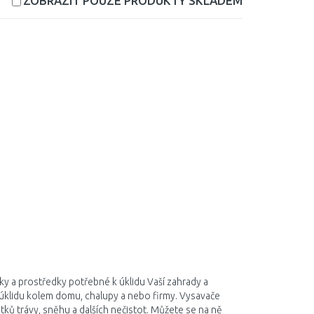
ZOBRAZIT POUZE PRODUKTY
SKLADEM
ky a prostředky potřebné k úklidu Vaší zahrady a
úklidu kolem domu, chalupy a nebo firmy. Vysavače
ytků trávy, sněhu a dalších nečistot. Můžete se na ně