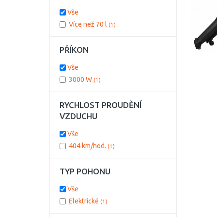
Vše
Více než 70 l
(1)
PŘÍKON
Vše
3000 W
(1)
RYCHLOST PROUDĚNÍ
VZDUCHU
Vše
404 km/hod.
(1)
TYP POHONU
Vše
Elektrické
(1)