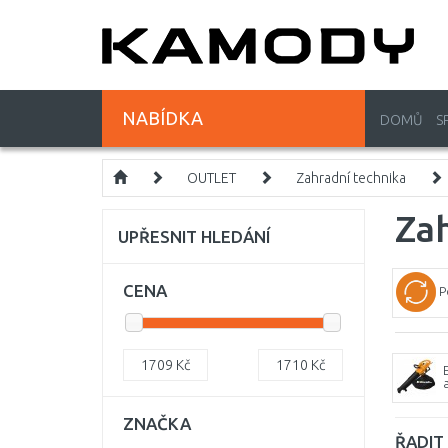
NABÍDKA
DOMŮ
S
OUTLET
Zahradní technika
Zah
UPŘESNIT HLEDÁNÍ
CENA
P
1709
Kč
1710
Kč
ZNAČKA
ŘADIT 