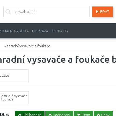
HLEDAT
PECIÁLNÍ NABÍDKA
DOPRAVA
KONTAKTY
Zahradní vysavače a foukače
radní vysavače a foukače 
oužité
Elektrické vysavače
a foukače
DLE:
Oblíbenosti
Hodnocení
Ceny
Ceny