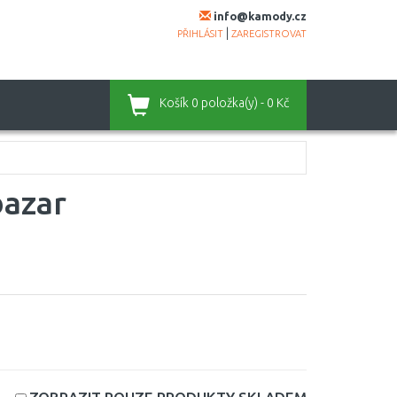
info@kamody.cz
|
PŘIHLÁSIT
ZAREGISTROVAT
Košík
0 položka(y) - 0 Kč
bazar