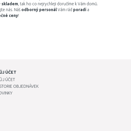
e
skladem
, tak ho co nejrychleji doručíme k Vám domů.
jte nás. Náš
odborný personál
Vám rád
poradí
a
ečné ceny
!
ŮJ ÚČET
ŮJ ÚČET
ISTORIE OBJEDNÁVEK
OVINKY