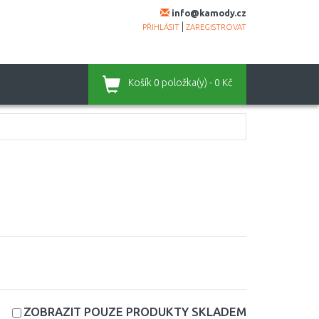
info@kamody.cz
|
PŘIHLÁSIT
ZAREGISTROVAT
Košík
0 položka(y) - 0 Kč
ZOBRAZIT POUZE PRODUKTY
SKLADEM