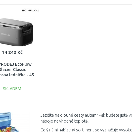
14 242 Kč
PRODEJ EcoFlow
Glacier Classic
osná lednička - 45
rů 1ECOGLA45 PO
VISE, OPRAVENO
SKLADEM
DO KOŠÍKU
Porovnat
Jezdíte na dlouhé cesty autem? Pak budete jistě v
nápoje na vhodné teplotě.
Celý námi nabízený sortiment se vyznačuje vysok