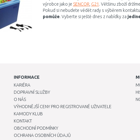
výrobce jako je
SENCOR
,
G21
. Většinu zboží držím
Pokud si nebudete vědět rady s výběrem kontaktu
pomůže
. Vyberte si ještě dnes z nabídky za
jedin
INFORMACE
M
KARIÉRA
M
DOPRAVNÍ SLUŽBY
H
O NÁS
N
VÝHODNĚJŠÍ CENY PRO REGISTROVANÉ UŽIVATELE
KAMODY KLUB
KONTAKT
OBCHODNÍ PODMÍNKY
OCHRANA OSOBNÍCH ÚDAJŮ