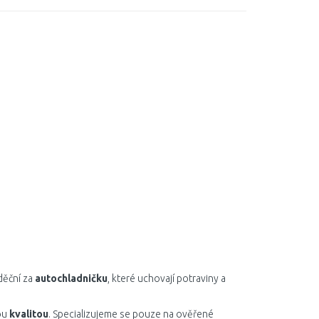
děční za
autochladničku
, které uchovají potraviny a
ou
kvalitou
. Specializujeme se pouze na ověřené