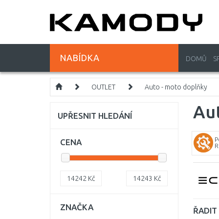
NABÍDKA
DOMŮ
S
OUTLET
Auto - moto doplňky
Au
UPŘESNIT HLEDÁNÍ
P
CENA
R
14242
Kč
14243
Kč
ZNAČKA
ŘADIT 