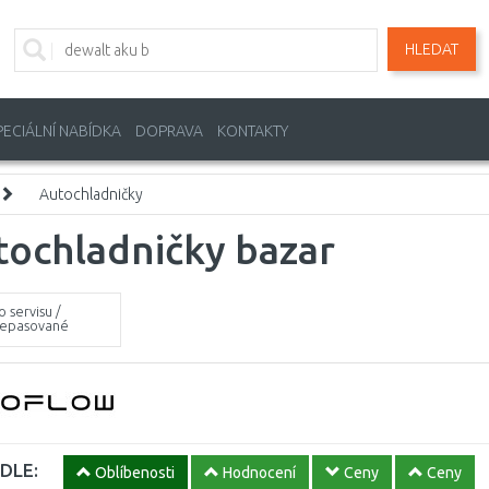
HLEDAT
PECIÁLNÍ NABÍDKA
DOPRAVA
KONTAKTY
Autochladničky
tochladničky bazar
o servisu /
epasované
DLE:
Oblíbenosti
Hodnocení
Ceny
Ceny