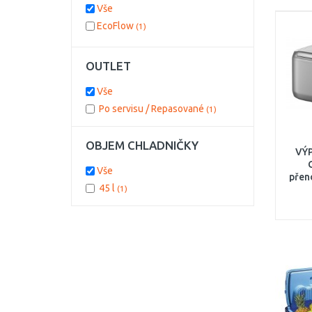
Vše
EcoFlow
(1)
OUTLET
Vše
Po servisu / Repasované
(1)
OBJEM CHLADNIČKY
VÝ
Vše
přen
45 l
(1)
lit
SER