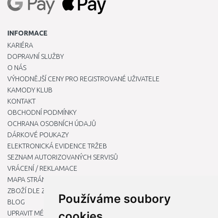
INFORMACE
KARIÉRA
DOPRAVNÍ SLUŽBY
O NÁS
VÝHODNĚJŠÍ CENY PRO REGISTROVANÉ UŽIVATELE
KAMODY KLUB
KONTAKT
OBCHODNÍ PODMÍNKY
OCHRANA OSOBNÍCH ÚDAJŮ
DÁRKOVÉ POUKAZY
ELEKTRONICKÁ EVIDENCE TRŽEB
SEZNAM AUTORIZOVANÝCH SERVISŮ
VRÁCENÍ / REKLAMACE
MAPA STRÁNKY
ZBOŽÍ DLE ZNAČEK
Používáme soubory
BLOG
UPRAVIT MÉ PŘEDVOLBY COOKIES
cookies