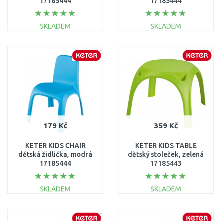
17185444
17185444
SKLADEM
SKLADEM
DO KOŠÍKU
DO KOŠÍKU
Porovnat
Porovnat
179 Kč
359 Kč
KETER KIDS CHAIR
KETER KIDS TABLE
dětská židlička, modrá
dětský stoleček, zelená
17185444
17185443
SKLADEM
SKLADEM
DO KOŠÍKU
DO KOŠÍKU