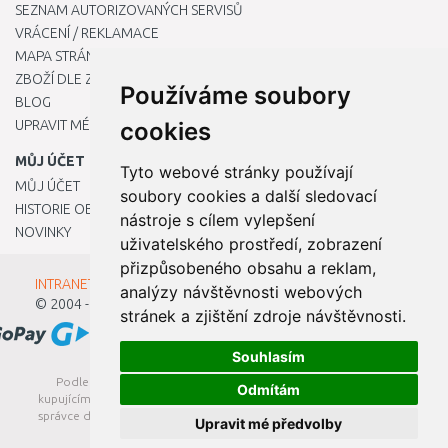
SEZNAM AUTORIZOVANÝCH SERVISŮ
VRÁCENÍ / REKLAMACE
MAPA STRÁNKY
ZBOŽÍ DLE ZNAČEK
Používáme soubory
BLOG
UPRAVIT MÉ PŘEDVOLBY COOKIES
cookies
MŮJ ÚČET
Tyto webové stránky používají
MŮJ ÚČET
soubory cookies a další sledovací
HISTORIE OBJEDNÁVEK
nástroje s cílem vylepšení
NOVINKY
uživatelského prostředí, zobrazení
přizpůsobeného obsahu a reklam,
INTRANET - Přihlášení pro zaměstnance
analýzy návštěvnosti webových
© 2004 - 2026
Kamody s.r.o.
stránek a zjištění zdroje návštěvnosti.
Souhlasím
Podle zákona o evidenci tržeb je prodávající povinen vystavit
Odmítám
kupujícímu účtenku. Zároveň je povinen zaevidovat přijatou tržbu u
správce daně online; v případě technického výpadku pak nejpozději
Upravit mé předvolby
do 48 hodin.