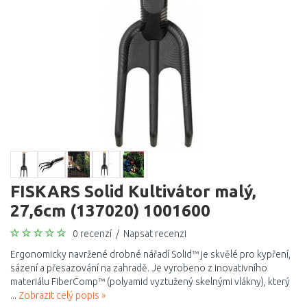
FISKARS Solid Kultivátor malý,
27,6cm (137020) 1001600
0 recenzí
/
Napsat recenzi
Ergonomicky navržené drobné nářadí Solid™ je skvělé pro kypření,
sázení a přesazování na zahradě. Je vyrobeno z inovativního
materiálu FiberComp™ (polyamid vyztužený skelnými vlákny), který
...
Zobrazit celý popis »