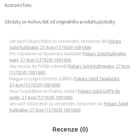
ilustrační foto
Obrázky se mohou lišit od originálního produktu/položky.
Um nach Deutschland zu versenden, besuchen Sie
Fiskars
Solid Kultivator, 27,6cm (137020) 1001600
Pre odoslanie na Slovensko navštívte
Fiskars Solid Kultivátor
malý, 27,6cm (137020) 1001600
Aby wysłać do Polski odwiedź
Fiskars Solid Kultywator, 27,6cm
(137020) 1001600
Magyarországra történő szállítás
Fiskars Solid Talajlazító,
27,6cm (137020) 1001600
Pour l’expédition en France, visitez
Fiskars Solid Griffe de
jardin, 27,6cm (137020) 1001600
Um nach Österreich zu versenden, besuchen Sie
Fiskars Solid
Kultivator, 27,6cm (137020) 1001600
Recenze (0)