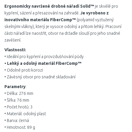
Ergonomicky navržené drobné nářadí Solid™
je skvělé pro
kypření, sázení a přesazování na zahradě.
Je vyrobeno z
inovativního materiálu FiberComp™
(polyamid vyztužený
skelnými vlákny), který je vysoce odolný a přitom lehký. Pracovní
části nářadí lze naostřit, otvor na držadle slouží pro jeho snadné
zavěšení.
Vlastnosti:
• Ideální pro kypření a provzdušňování půdy
• Lehký a odolný materiál FiberComp™
• Odolné proti korozi
• Závěsný otvor pro snadné skladování
Parametry
:
• Délka: 276 mm
• Šířka: 76 mm
• Počet hrotů: 3
• Materiál: odolný plast
• Barva: černá
• Hmotnost: 89 g