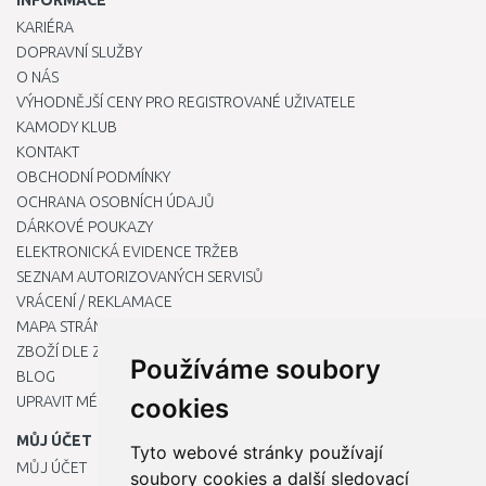
INFORMACE
KARIÉRA
DOPRAVNÍ SLUŽBY
O NÁS
VÝHODNĚJŠÍ CENY PRO REGISTROVANÉ UŽIVATELE
KAMODY KLUB
KONTAKT
OBCHODNÍ PODMÍNKY
OCHRANA OSOBNÍCH ÚDAJŮ
DÁRKOVÉ POUKAZY
ELEKTRONICKÁ EVIDENCE TRŽEB
SEZNAM AUTORIZOVANÝCH SERVISŮ
VRÁCENÍ / REKLAMACE
MAPA STRÁNKY
ZBOŽÍ DLE ZNAČEK
Používáme soubory
BLOG
UPRAVIT MÉ PŘEDVOLBY COOKIES
cookies
MŮJ ÚČET
Tyto webové stránky používají
MŮJ ÚČET
soubory cookies a další sledovací