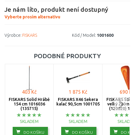
Je nám líto, produkt není dostupný
Vyberte prosím alternativu
Výrobce:
FISKARS
Kód / Model:
1001600
PODOBNÉ PRODUKTY
403 Kč
1 875 Kč
690 Kč
FISKARS Solid Hrábě
FISKARS X46 Sekera
FISKARS Štípac
154 cm 1016036
kalač 90,5cm 1001705
velký 220mm 
(135715)
(120020) 10
SKLADEM
SKLADEM
SKLADE
DO KOŠÍKU
DO KOŠÍKU
DO KOŠ