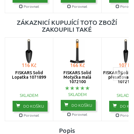
Porovnat
Porovnat
Porovna
ZÁKAZNICÍ KUPUJÍCÍ TOTO ZBOŽÍ
ZAKOUPILI TAKÉ
116 Kč
166 Kč
107 Kč
FISKARS Solid
FISKARS Solid
FISKARS Solid 
Lopatka 1071899
Motyčka malá
přesazovací,
1072100
107210
SKLADEM
SKLADEM
SKLADE
DO KOŠÍKU
DO KOŠÍKU
DO KOŠ
Porovnat
Porovnat
Porovna
Popis