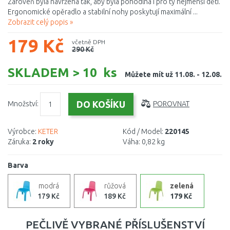
Zároveň byla navržena tak, aby byla pohodlná i pro ty nejmenší děti.
Ergonomické opěradlo a stabilní nohy poskytují maximální ...
Zobrazit celý popis »
179 Kč
včetně DPH
290 Kč
SKLADEM > 10 ks
Můžete mít už 11.08. - 12.08.
Množství:
POROVNAT
Výrobce:
KETER
Kód / Model:
220145
Záruka:
2 roky
Váha:
0,82 kg
Barva
modrá
růžová
zelená
179 Kč
189 Kč
179 Kč
PEČLIVĚ VYBRANÉ PŘÍSLUŠENSTVÍ