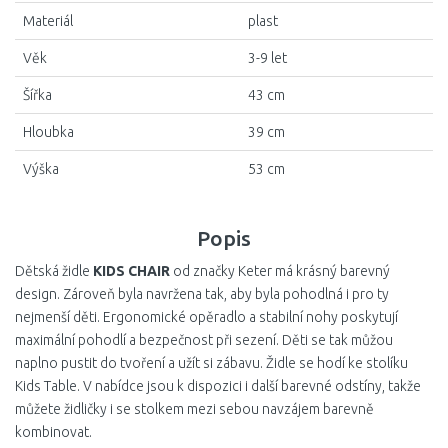
Materiál
plast
Věk
3-9 let
Šířka
43 cm
Hloubka
39 cm
Výška
53 cm
Popis
Dětská židle
KIDS CHAIR
od značky Keter má krásný barevný
design. Zároveň byla navržena tak, aby byla pohodlná i pro ty
nejmenší děti. Ergonomické opěradlo a stabilní nohy poskytují
maximální pohodlí a bezpečnost při sezení. Děti se tak můžou
naplno pustit do tvoření a užít si zábavu. Židle se hodí ke stolíku
Kids Table. V nabídce jsou k dispozici i další barevné odstíny, takže
můžete židličky i se stolkem mezi sebou navzájem barevně
kombinovat.