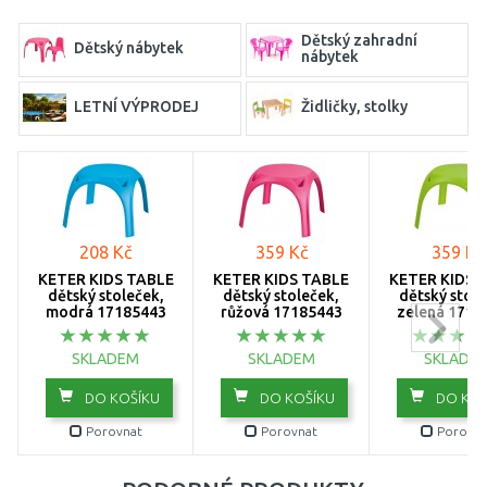
Dětský zahradní
Dětský nábytek
nábytek
LETNÍ VÝPRODEJ
Židličky, stolky
208 Kč
359 Kč
359 Kč
KETER KIDS TABLE
KETER KIDS TABLE
KETER KIDS 
dětský stoleček,
dětský stoleček,
dětský stole
modrá 17185443
růžová 17185443
zelená 1718
SKLADEM
SKLADEM
SKLADE
DO KOŠÍKU
DO KOŠÍKU
DO KOŠ
Porovnat
Porovnat
Porovna