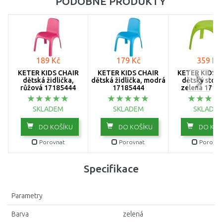
PODOBNÉ PRODUKTY
189 Kč
179 Kč
359 Kč
KETER KIDS CHAIR
KETER KIDS CHAIR
KETER KIDS 
dětská židlička,
dětská židlička, modrá
dětský stole
růžová 17185444
17185444
zelená 1718
SKLADEM
SKLADEM
SKLADE
DO KOŠÍKU
DO KOŠÍKU
DO KOŠ
Porovnat
Porovnat
Porovna
Specifikace
Parametry
Barva
zelená