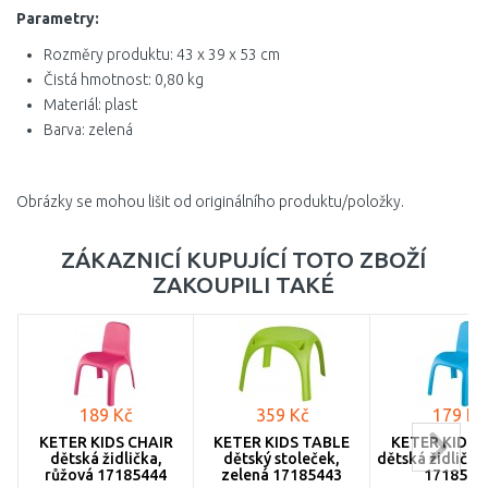
Parametry:
Rozměry produktu: 43 x 39 x 53 cm
Čistá hmotnost: 0,80 kg
Materiál: plast
Barva: zelená
Obrázky se mohou lišit od originálního produktu/položky.
ZÁKAZNICÍ KUPUJÍCÍ TOTO ZBOŽÍ
ZAKOUPILI TAKÉ
189 Kč
359 Kč
179 Kč
KETER KIDS CHAIR
KETER KIDS TABLE
KETER KIDS 
dětská židlička,
dětský stoleček,
dětská židlička
růžová 17185444
zelená 17185443
1718544