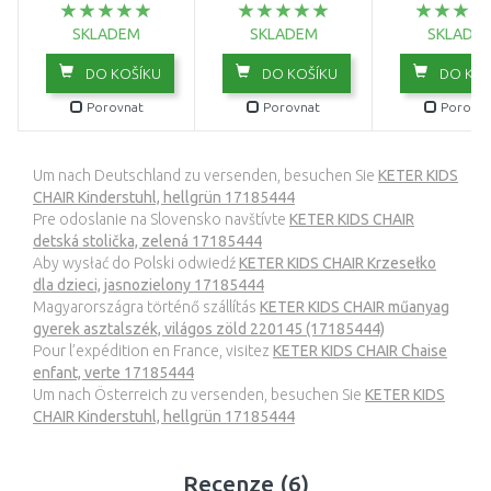
SKLADEM
SKLADEM
SKLADE
DO KOŠÍKU
DO KOŠÍKU
DO KOŠ
Porovnat
Porovnat
Porovna
Um nach Deutschland zu versenden, besuchen Sie
KETER KIDS
CHAIR Kinderstuhl, hellgrün 17185444
Pre odoslanie na Slovensko navštívte
KETER KIDS CHAIR
detská stolička, zelená 17185444
Aby wysłać do Polski odwiedź
KETER KIDS CHAIR Krzesełko
dla dzieci, jasnozielony 17185444
Magyarországra történő szállítás
KETER KIDS CHAIR műanyag
gyerek asztalszék, világos zöld 220145 (17185444)
Pour l’expédition en France, visitez
KETER KIDS CHAIR Chaise
enfant, verte 17185444
Um nach Österreich zu versenden, besuchen Sie
KETER KIDS
CHAIR Kinderstuhl, hellgrün 17185444
Recenze (6)