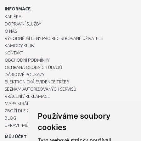
INFORMACE
KARIÉRA
DOPRAVNÍ SLUŽBY
O NÁS
VÝHODNĚJŠÍ CENY PRO REGISTROVANÉ UŽIVATELE
KAMODY KLUB
KONTAKT
OBCHODNÍ PODMÍNKY
OCHRANA OSOBNÍCH ÚDAJŮ
DÁRKOVÉ POUKAZY
ELEKTRONICKÁ EVIDENCE TRŽEB
SEZNAM AUTORIZOVANÝCH SERVISŮ
VRÁCENÍ / REKLAMACE
MAPA STRÁNKY
ZBOŽÍ DLE ZNAČEK
Používáme soubory
BLOG
UPRAVIT MÉ PŘEDVOLBY COOKIES
cookies
MŮJ ÚČET
Tyto webové stránky používají