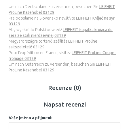
Um nach Deutschland zu versenden, besuchen Sie
LEIFHEIT
ProLine Käsehobel 03129
Pre odoslanie na Slovensko navštívte
LEIFHEIT Krájač na syr
03129
Aby wysłać do Polski odwiedź
LEIFHEIT Łopatka krojąca do
sera ze stali nierdzewnej 03129
Magyarországra történő szállítás
LEIFHEIT Proline
sajtszeletelő 03129
Pour l’expédition en France, visitez
LEIFHEIT ProLine Coupe-
fromage 03129
Um nach Österreich zu versenden, besuchen Sie
LEIFHEIT
ProLine Käsehobel 03129
Recenze (0)
Napsat recenzi
Vaše jméno a příjmení: