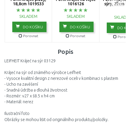
18,8cm 1019533
1016126
sýry, 22cm 1
SKLADEM
SKLADEM
SKLADE
DO KOŠÍKU
DO KOŠÍKU
DO KOŠ
Porovnat
Porovnat
Porovna
Popis
LEIFHEIT Kráječ na sýr 03129
Kráječ na sýr od známého výrobce Leifheit
- Vysoce kvalitní design z nerezové oceli v kombinaci s plastem
- Ucho na zavěšení
- Snadná údržba a dlouhá životnost
- Rozměr: v27 x š8.5 x h4 cm
- Materiál: nerez
Ilustrační foto
Obrázky se mohou lišit od originálního produktu/položky.