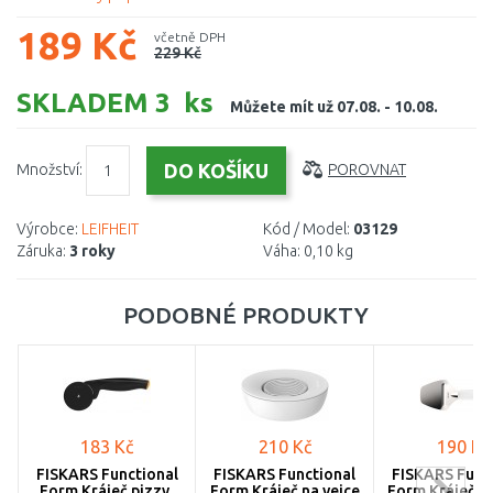
189 Kč
včetně DPH
229 Kč
SKLADEM 3 ks
Můžete mít už 07.08. - 10.08.
Množství:
POROVNAT
Výrobce:
LEIFHEIT
Kód / Model:
03129
Záruka:
3 roky
Váha:
0,10 kg
PODOBNÉ PRODUKTY
183 Kč
210 Kč
190 Kč
FISKARS Functional
FISKARS Functional
FISKARS Func
Form Kráječ pizzy,
Form Kráječ na vejce
Form Kráječ n