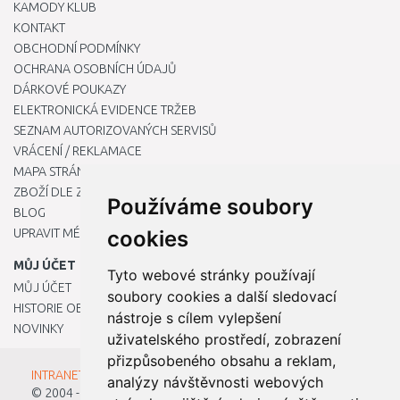
KAMODY KLUB
KONTAKT
OBCHODNÍ PODMÍNKY
OCHRANA OSOBNÍCH ÚDAJŮ
DÁRKOVÉ POUKAZY
ELEKTRONICKÁ EVIDENCE TRŽEB
SEZNAM AUTORIZOVANÝCH SERVISŮ
VRÁCENÍ / REKLAMACE
MAPA STRÁNKY
ZBOŽÍ DLE ZNAČEK
Používáme soubory
BLOG
UPRAVIT MÉ PŘEDVOLBY COOKIES
cookies
MŮJ ÚČET
Tyto webové stránky používají
MŮJ ÚČET
soubory cookies a další sledovací
HISTORIE OBJEDNÁVEK
nástroje s cílem vylepšení
NOVINKY
uživatelského prostředí, zobrazení
přizpůsobeného obsahu a reklam,
INTRANET - Přihlášení pro zaměstnance
analýzy návštěvnosti webových
© 2004 - 2026
Kamody s.r.o.