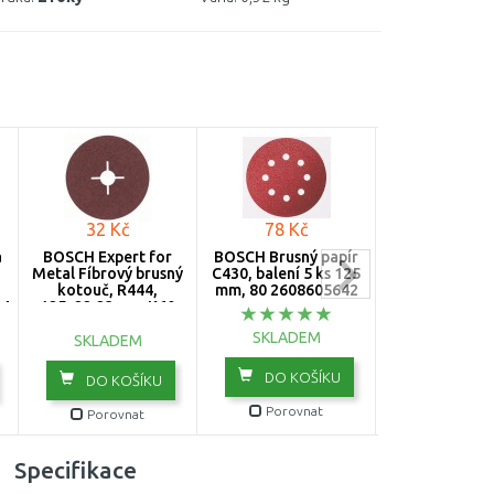
32 Kč
78 Kč
19 Kč
a
BOSCH Expert for
BOSCH Brusný papír
BOSCH Exper
Metal Fíbrový brusný
C430, balení 5 ks 125
Metal Fíbrový
kotouč, R444,
mm, 80 2608605642
kotouč R4
64
125x22,23mm, K60
125x22,23mm
2608605476
26086054
SKLADEM
SKLADEM
SKLADE
DO KOŠÍKU
DO KOŠÍKU
DO KOŠ
Porovnat
Porovnat
Porovn
Specifikace