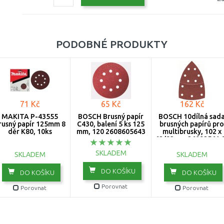
PODOBNÉ PRODUKTY
71 Kč
65 Kč
162 Kč
MAKITA P-43555
BOSCH Brusný papír
BOSCH 10dílná sad
rusný papír 125mm 8
C430, balení 5 ks 125
brusných papírů pro
děr K80, 10ks
mm, 120 2608605643
multibrusky, 102 x
62/93mm 2609256A
SKLADEM
SKLADEM
SKLADEM
DO KOŠÍKU
DO KOŠÍKU
DO KOŠÍKU
Porovnat
Porovnat
Porovnat