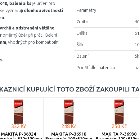
40, balení 5 ks
je určen pro
Parametry
 se vyznačují
dlouhou životností
en
.
Zrnitost
4
vrchů a odstranění většího
Délka
6
vnoměrný úběr při práci. Balení
 mm
, vhodných pro kompatibilní
Šířka
1
Balení
5
y.
Použití dle materiálu
ba
KAZNICÍ KUPUJÍCÍ TOTO ZBOŽÍ ZAKOUPILI T
332 Kč
248 Kč
250 Kč
MAKITA P-36924
MAKITA P-36918
MAKITA P-36930
usný pás 610x100mm
Brusný pás 100x610mm
Brusný pás 100x610