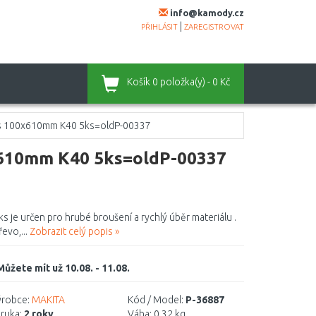
info@kamody.cz
|
PŘIHLÁSIT
ZAREGISTROVAT
Košík
0 položka(y) - 0 Kč
s 100x610mm K40 5ks=oldP-00337
610mm K40 5ks=oldP-00337
 je určen pro hrubé broušení a rychlý úběr materiálu .
evo,...
Zobrazit celý popis »
Můžete mít už 10.08. - 11.08.
robce:
MAKITA
Kód / Model:
P-36887
ruka:
2 roky
Váha:
0,32 kg