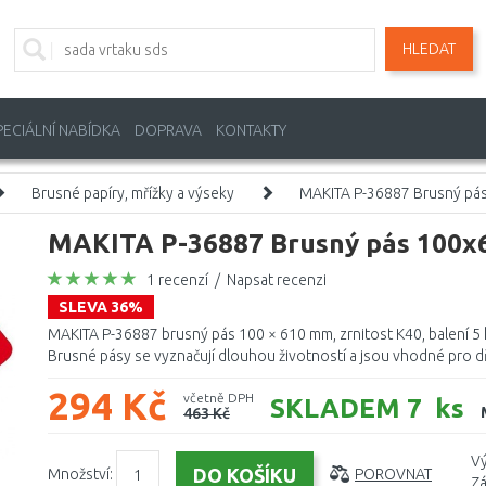
HLEDAT
PECIÁLNÍ NABÍDKA
DOPRAVA
KONTAKTY
Brusné papíry, mřížky a výseky
MAKITA P-36887 Brusný pá
MAKITA P-36887 Brusný pás 100x
1 recenzí
/
Napsat recenzi
SLEVA 36%
MAKITA P-36887 brusný pás 100 × 610 mm, zrnitost K40, balení 5 ks
Brusné pásy se vyznačují dlouhou životností a jsou vhodné pro dř
294 Kč
včetně DPH
SKLADEM 7 ks
463 Kč
Vý
Množství:
POROVNAT
Zá