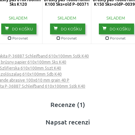
5ks K120
K100 5ks=old P-00371
K150 5ks=oldP-0039
SKLADEM
SKLADEM
SKLADEM
DO KOŠÍKU
DO KOŠÍKU
DO KOŠÍKU
Porovnat
Porovnat
Porovnat
kita P-36887 Schleifband 610x100mm 5stk K40
 brúsny papier 610x100mm 5ks K40
Szlifierska 610x100mm 5szt K40
iszolószalag 610x100mm 5db K40
ande abrasive 100x610 mm grain 40 P
ta P-36887 Schleifband 610x100mm 5stk K40
Recenze (1)
Napsat recenzi