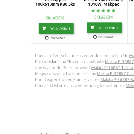
100x610mm K80 5ks
1010W, Makpac
SKLADEM
SKLADEM
DO KOŠÍKU
DO KOŠÍKU
Porovnat
Porovnat
Um nach Deutschland zu versenden, besuchen Sie
Ma
Pre odoslanie na Slovensko navštívte
Makita P-36887
Aby wysłać do Polski odwiedź
Makita P-36887 Taśma 
Magyarországra történő szállítás
Makita P-36887 Cs
Pour l’expédition en France, visitez
Makita P-36887 B
Um nach Österreich zu versenden, besuchen Sie
Maki