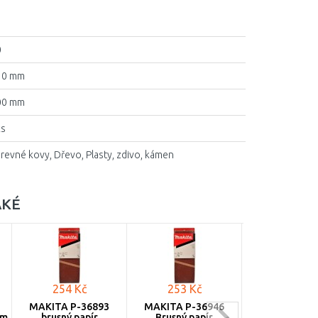
0
10 mm
00 mm
ks
revné kovy, Dřevo, Plasty, zdivo, kámen
AKÉ
254 Kč
253 Kč
5 611 K
MAKITA P-36893
MAKITA P-36946
MAKITA 9403J
mm
brusný papír
Brusný papír
bruska Roz