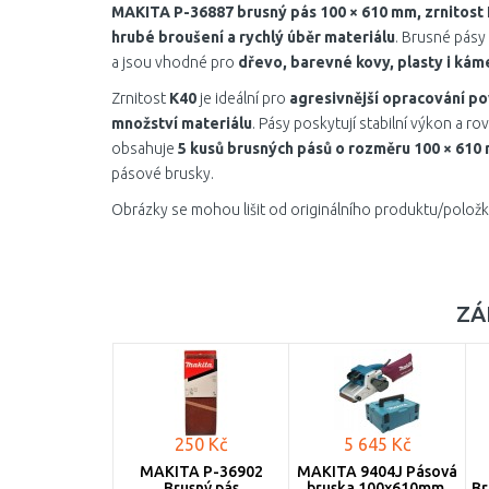
MAKITA P-36887 brusný pás 100 × 610 mm, zrnitost K
hrubé broušení a rychlý úběr materiálu
. Brusné pásy
a jsou vhodné pro
dřevo, barevné kovy, plasty i kám
Zrnitost
K40
je ideální pro
agresivnější opracování po
množství materiálu
. Pásy poskytují stabilní výkon a ro
obsahuje
5 kusů brusných pásů o rozměru 100 × 610
pásové brusky.
Obrázky se mohou lišit od originálního produktu/položk
ZÁ
250 Kč
5 645 Kč
MAKITA P-36902
MAKITA 9404J Pásová
Brusný pás
bruska 100x610mm,
Br