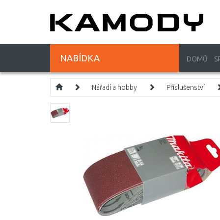
NABÍDKA
DOMŮ
S
Nářadí a hobby
Příslušenství