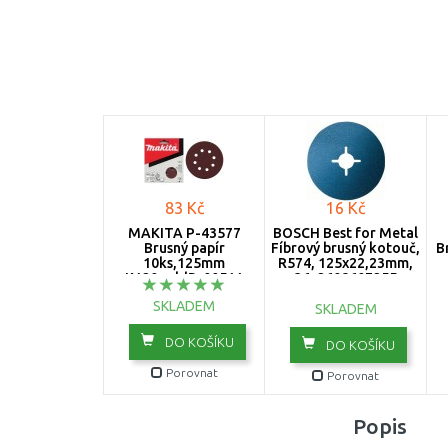
83 Kč
16 Kč
MAKITA P-43577
BOSCH Best for Metal
Brusný papír
Fíbrový brusný kotouč,
B
10ks,125mm
R574, 125x22,23mm,
K120=oldP-00511
36, 2608607255
SKLADEM
SKLADEM
DO KOŠÍKU
DO KOŠÍKU
Porovnat
Porovnat
Popis