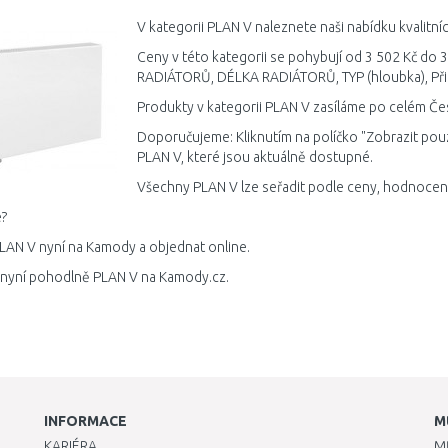
Porovnat
V kategorii PLAN V naleznete naši nabídku kvalitn
Ceny v této kategorii se pohybují od 3 502 Kč do 
RADIÁTORŮ, DÉLKA RADIÁTORŮ, TYP (hloubka), Přip
Produkty v kategorii PLAN V zasíláme po celém Čes
Doporučujeme: Kliknutím na políčko "Zobrazit pou
PLAN V, které jsou aktuálně dostupné.
Všechny PLAN V lze seřadit podle ceny, hodnocení
?
LAN V nyní na Kamody a objednat online.
 nyní pohodlně PLAN V na Kamody.cz.
INFORMACE
M
KARIÉRA
M