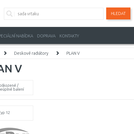
HLEDAT
PECIÁLNÍ NABÍDKA
DOPRAVA
KONTAKTY
Deskové radiátory
PLAN V
AN V
oškozené /
eúplné balení
Typ 12