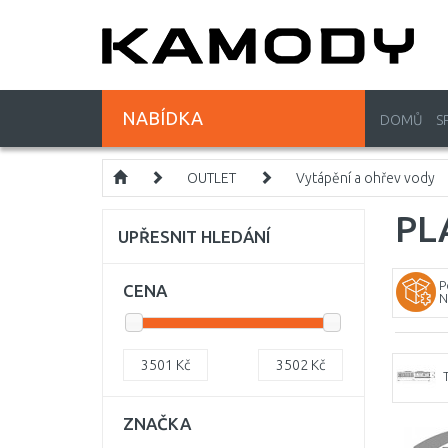
NABÍDKA
DOMŮ
S
OUTLET
Vytápění a ohřev vody
PL
UPŘESNIT HLEDÁNÍ
P
CENA
N
3501
Kč
3502
Kč
ZNAČKA