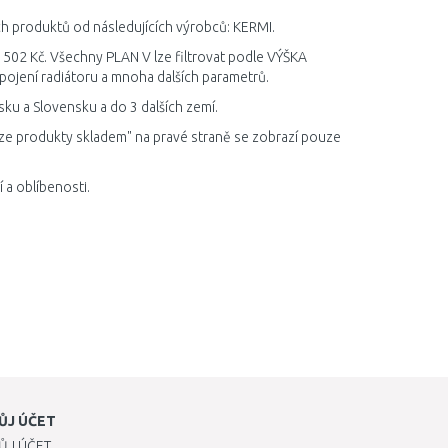
ích produktů od následujících výrobců: KERMI.
3 502 Kč. Všechny PLAN V lze filtrovat podle VÝŠKA
ojení radiátoru a mnoha dalších parametrů.
ku a Slovensku a do 3 dalších zemí.
ze produkty skladem" na pravé straně se zobrazí pouze
 a oblíbenosti.
ŮJ ÚČET
ŮJ ÚČET