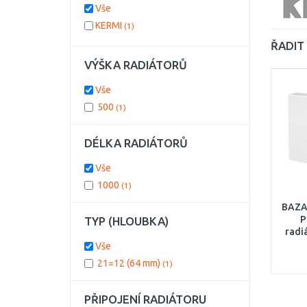
Vše
KERMI
(1)
ŘADIT 
VÝŠKA RADIÁTORŮ
Vše
500
(1)
DÉLKA RADIÁTORŮ
Vše
1000
(1)
BAZA
P
TYP (HLOUBKA)
radi
PT
Vše
21=12 (64 mm)
(1)
PŘIPOJENÍ RADIÁTORU