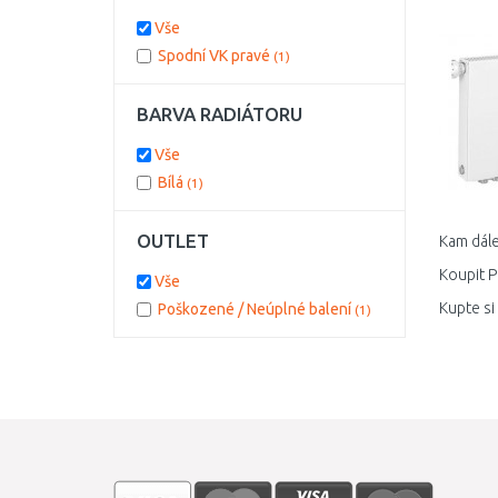
Vše
Spodní VK pravé
(1)
BARVA RADIÁTORU
Vše
Bílá
(1)
OUTLET
Kam dále
Koupit P
Vše
Kupte si
Poškozené / Neúplné balení
(1)