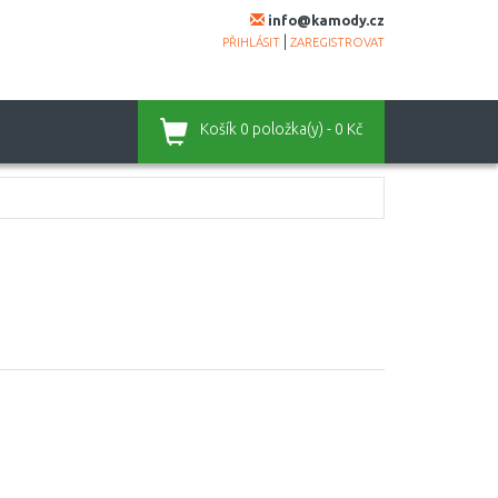
info@kamody.cz
|
PŘIHLÁSIT
ZAREGISTROVAT
Košík
0 položka(y) - 0 Kč