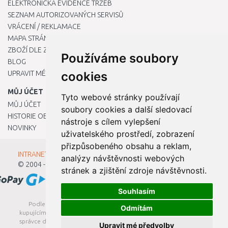
ELEKTRONICKÁ EVIDENCE TRŽEB
SEZNAM AUTORIZOVANÝCH SERVISŮ
VRÁCENÍ / REKLAMACE
MAPA STRÁNKY
ZBOŽÍ DLE ZNAČEK
Používáme soubory
BLOG
UPRAVIT MÉ PŘEDVOLBY COOKIES
cookies
MŮJ ÚČET
Tyto webové stránky používají
MŮJ ÚČET
soubory cookies a další sledovací
HISTORIE OBJEDNÁVEK
nástroje s cílem vylepšení
NOVINKY
uživatelského prostředí, zobrazení
přizpůsobeného obsahu a reklam,
INTRANET - Přihlášení pro zaměstnance
analýzy návštěvnosti webových
© 2004 - 2026
Kamody s.r.o.
stránek a zjištění zdroje návštěvnosti.
Souhlasím
Podle zákona o evidenci tržeb je prodávající povinen vystavit
Odmítám
kupujícímu účtenku. Zároveň je povinen zaevidovat přijatou tržbu u
správce daně online; v případě technického výpadku pak nejpozději
Upravit mé předvolby