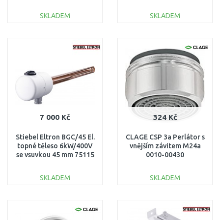
mm 232030
SKLADEM
SKLADEM
DO KOŠÍKU
DO KOŠÍKU
Porovnat
Porovnat
7 000 Kč
324 Kč
Stiebel Eltron BGC/45 El.
CLAGE CSP 3a Perlátor s
topné těleso 6kW/400V
vnějším závitem M24a
se vsuvkou 45 mm 75115
0010-00430
SKLADEM
SKLADEM
DO KOŠÍKU
DO KOŠÍKU
Porovnat
Porovnat