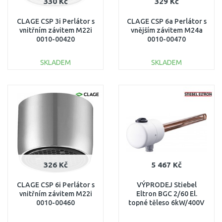
330 Kč
329 Kč
CLAGE CSP 3i Perlátor s
CLAGE CSP 6a Perlátor s
vnitřním závitem M22i
vnějším závitem M24a
0010-00420
0010-00470
SKLADEM
SKLADEM
DO KOŠÍKU
DO KOŠÍKU
Porovnat
Porovnat
326 Kč
5 467 Kč
CLAGE CSP 6i Perlátor s
VÝPRODEJ Stiebel
vnitřním závitem M22i
Eltron BGC 2/60 El.
0010-00460
topné těleso 6kW/400V
se vsuvkou 60mm BEZ
ORIG. OBALU