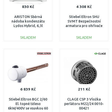
830 Kč
4 308 Kč
ARISTON Sběrná
Stiebel Eltron SHU
nádoba kondenzátu
SVMT Bezpečnostní
Lydos Hybrid, 6,3l
armatura pro ohřívače
3629055
73499
SKLADEM
SKLADEM
DO KOŠÍKU
DO KOŠÍKU
Porovnat
Porovnat
6 839 Kč
211 Kč
Stiebel Eltron BGC 2/60
CLAGE CSP 3 Vložka
El. topné těleso
perlátoru M22/24 0010-
6kW/400V se vsuvkou 60
00421