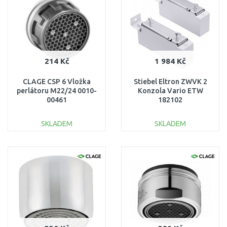
214 Kč
1 984 Kč
CLAGE CSP 6 Vložka
Stiebel Eltron ZWVK 2
perlátoru M22/24 0010-
Konzola Vario ETW
00461
182102
SKLADEM
SKLADEM
DO KOŠÍKU
DO KOŠÍKU
Porovnat
Porovnat