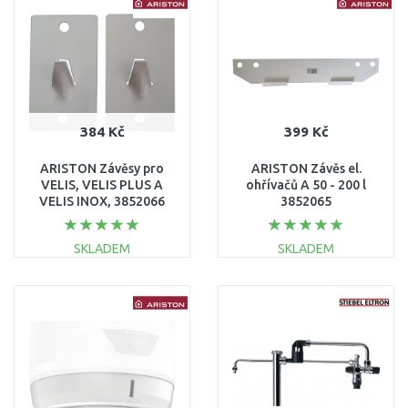
384 Kč
399 Kč
ARISTON Závěsy pro
ARISTON Závěs el.
VELIS, VELIS PLUS A
ohřívačů A 50 - 200 l
VELIS INOX, 3852066
3852065
SKLADEM
SKLADEM
DO KOŠÍKU
DO KOŠÍKU
Porovnat
Porovnat