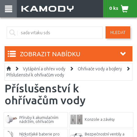
0 ks
HLEDAT
ZOBRAZIT NABÍDKU
Vytápění a ohřev vody
Ohřívače vody a bojlery
Příslušenství k ohřívačům vody
Příslušenství k
ohřívačům vody
Příruby k akumulačním
Konzole a závěsy
nádržím, ohřívačům
Nízkotlaké baterie pro
Bezpečnostní ventily a