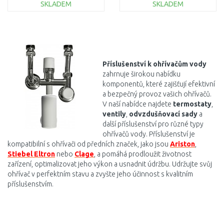
SKLADEM
SKLADEM
DO KOŠÍKU
DO KOŠÍKU
Porovnat
Porovnat
Příslušenství k ohřívačům vody
zahrnuje širokou nabídku
komponentů, které zajišťují efektivní
a bezpečný provoz vašich ohřívačů.
V naší nabídce najdete
termostaty
,
ventily
,
odvzdušňovací sady
a
další příslušenství pro různé typy
ohřívačů vody. Příslušenství je
kompatibilní s ohřívači od předních značek, jako jsou
Ariston
,
Stiebel Eltron
nebo
Clage
, a pomáhá prodloužit životnost
zařízení, optimalizovat jeho výkon a usnadnit údržbu. Udržujte svůj
ohřívač v perfektním stavu a zvyšte jeho účinnost s kvalitním
příslušenstvím.