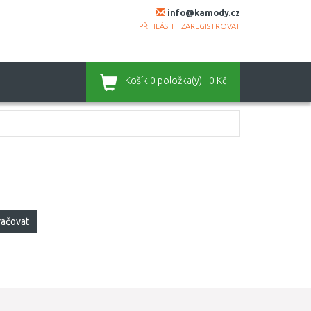
info@kamody.cz
|
PŘIHLÁSIT
ZAREGISTROVAT
Košík
0 položka(y) - 0 Kč
račovat