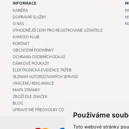
INFORMACE
M
KARIÉRA
M
DOPRAVNÍ SLUŽBY
H
O NÁS
N
VÝHODNĚJŠÍ CENY PRO REGISTROVANÉ UŽIVATELE
KAMODY KLUB
KONTAKT
OBCHODNÍ PODMÍNKY
OCHRANA OSOBNÍCH ÚDAJŮ
DÁRKOVÉ POUKAZY
ELEKTRONICKÁ EVIDENCE TRŽEB
SEZNAM AUTORIZOVANÝCH SERVISŮ
VRÁCENÍ / REKLAMACE
MAPA STRÁNKY
ZBOŽÍ DLE ZNAČEK
BLOG
UPRAVIT MÉ PŘEDVOLBY COOKIES
Používáme soub
Tyto webové stránky použí