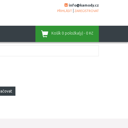
info@kamody.cz
|
PŘIHLÁSIT
ZAREGISTROVAT
Košík
0 položka(y) - 0 Kč
račovat