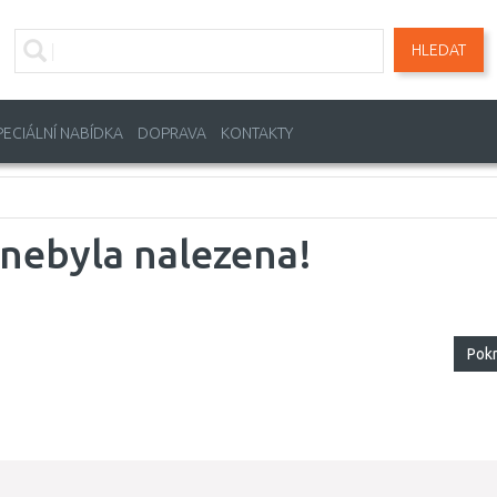
HLEDAT
PECIÁLNÍ NABÍDKA
DOPRAVA
KONTAKTY
nebyla nalezena!
Pok