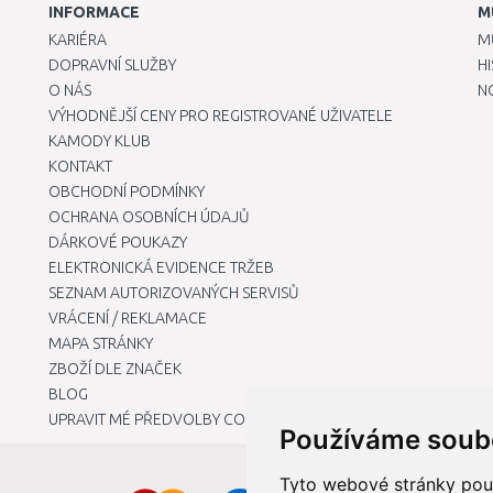
INFORMACE
M
KARIÉRA
M
DOPRAVNÍ SLUŽBY
H
O NÁS
N
VÝHODNĚJŠÍ CENY PRO REGISTROVANÉ UŽIVATELE
KAMODY KLUB
KONTAKT
OBCHODNÍ PODMÍNKY
OCHRANA OSOBNÍCH ÚDAJŮ
DÁRKOVÉ POUKAZY
ELEKTRONICKÁ EVIDENCE TRŽEB
SEZNAM AUTORIZOVANÝCH SERVISŮ
VRÁCENÍ / REKLAMACE
MAPA STRÁNKY
ZBOŽÍ DLE ZNAČEK
BLOG
UPRAVIT MÉ PŘEDVOLBY COOKIES
Používáme soub
Tyto webové stránky použí