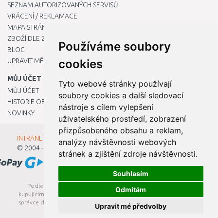
SEZNAM AUTORIZOVANÝCH SERVISŮ
VRÁCENÍ / REKLAMACE
MAPA STRÁNKY
ZBOŽÍ DLE ZNAČEK
Používáme soubory
BLOG
UPRAVIT MÉ PŘEDVOLBY COOKIES
cookies
MŮJ ÚČET
Tyto webové stránky používají
MŮJ ÚČET
soubory cookies a další sledovací
HISTORIE OBJEDNÁVEK
nástroje s cílem vylepšení
NOVINKY
uživatelského prostředí, zobrazení
přizpůsobeného obsahu a reklam,
INTRANET - Přihlášení pro zaměstnance
analýzy návštěvnosti webových
© 2004 - 2026
Kamody s.r.o.
stránek a zjištění zdroje návštěvnosti.
Souhlasím
Podle zákona o evidenci tržeb je prodávající povinen vystavit
Odmítám
kupujícímu účtenku. Zároveň je povinen zaevidovat přijatou tržbu u
správce daně online; v případě technického výpadku pak nejpozději
Upravit mé předvolby
do 48 hodin.