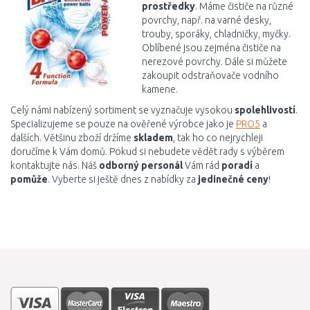
prostředky
. Máme čističe na různé
povrchy, např. na varné desky,
trouby, sporáky, chladničky, myčky.
Oblíbené jsou zejména čističe na
nerezové povrchy. Dále si můžete
zakoupit odstraňovače vodního
kamene.
Celý námi nabízený sortiment se vyznačuje vysokou
spolehlivostí
.
Specializujeme se pouze na ověřené výrobce jako je
PRO5
a
dalších. Většinu zboží držíme
skladem
, tak ho co nejrychleji
doručíme k Vám domů. Pokud si nebudete vědět rady s výběrem
kontaktujte nás. Náš
odborný personál
Vám rád
poradí
a
pomůže
. Vyberte si ještě dnes z nabídky za
jedinečné ceny
!