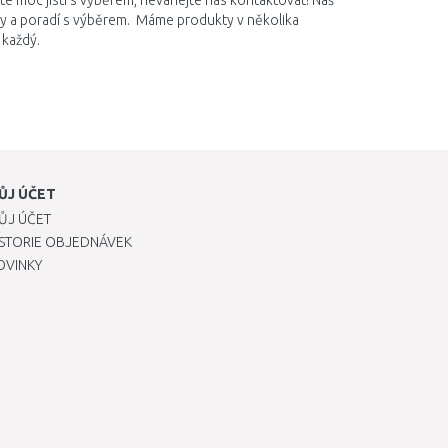
te moc jistí s výběrem, neváhejte nás kontaktovat! Náš
y a poradí s výběrem. Máme produkty v několika
 každý.
ŮJ ÚČET
ŮJ ÚČET
ISTORIE OBJEDNÁVEK
OVINKY