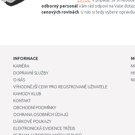
EXTOL.
V případě, že si nebude
odborný personál
Vám rád odpoví na Vaše dotaz
cenových rovinách
. U nás si tedy vybere opravdu
INFORMACE
M
KARIÉRA
M
DOPRAVNÍ SLUŽBY
H
O NÁS
N
VÝHODNĚJŠÍ CENY PRO REGISTROVANÉ UŽIVATELE
KAMODY KLUB
KONTAKT
OBCHODNÍ PODMÍNKY
OCHRANA OSOBNÍCH ÚDAJŮ
DÁRKOVÉ POUKAZY
ELEKTRONICKÁ EVIDENCE TRŽEB