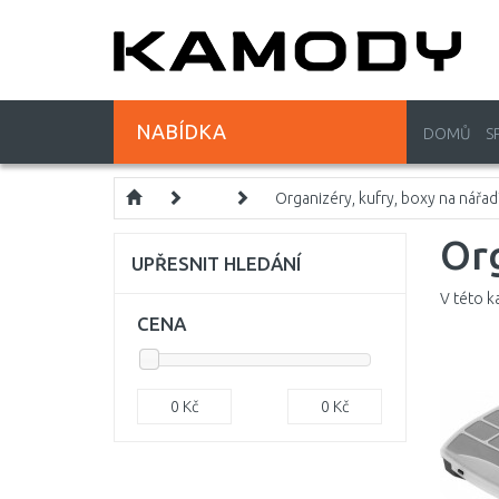
NABÍDKA
DOMŮ
S
Organizéry, kufry, boxy na nářad
Or
UPŘESNIT HLEDÁNÍ
V této k
CENA
0
Kč
0
Kč