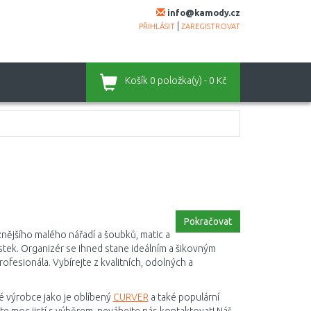
info@kamody.cz
|
PŘIHLÁSIT
ZAREGISTROVAT
Košík
0 položka(y) - 0 Kč
Pokračovat
nějšího malého nářadí a šoubků, matic a
ek. Organizér se ihned stane ideálním a šikovným
fesionála. Vybírejte z kvalitních, odolných a
 výrobce jako je oblíbený
CURVER
a také populární