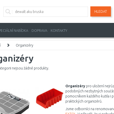
HLEDAT
PECIÁLNÍ NABÍDKA
DOPRAVA
KONTAKTY
í
Organizéry
ganizéry
ategorii nejsou žádné produkty.
Organizéry
pro uložení nejrůz
podobných nezbytných součást
pomocníkem každého kutila i pro
praktických organizérů.
Jsme odborníci na renomované