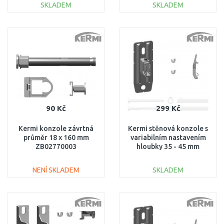
SKLADEM
SKLADEM
mm) ZB03380001
DO KOŠÍKU
DO KOŠÍKU
Porovnat
Porovnat
90 Kč
299 Kč
Kermi konzole závrtná
Kermi stěnová konzole s
průměr 18 x 160 mm
variabilním nastavením
ZB02770003
hloubky 35 - 45 mm
ZB02870001
NENÍ SKLADEM
SKLADEM
DO KOŠÍKU
DO KOŠÍKU
Porovnat
Porovnat