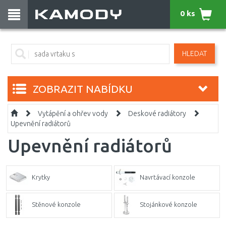
0 ks
HLEDAT
ZOBRAZIT NABÍDKU
Vytápění a ohřev vody
Deskové radiátory
Upevnění radiátorů
Upevnění radiátorů
Krytky
Navrtávací konzole
Stěnové konzole
Stojánkové konzole