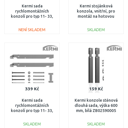
Kermi sada
Kermi stojánková
rychlomontážních
konzola, vnitřní, pro
konzolí pro typ 11- 33,
montáž na hotovou
výška 554 mm
podlahu, Typ 33, výška
ZB02620004
200 (délka trubky 460
NENÍ SKLADEM
SKLADEM
mm) ZB04090001
DO KOŠÍKU
DO KOŠÍKU
Porovnat
Porovnat
339 Kč
159 Kč
Kermi sada
Kermi konzole stěnová
rychlomontážních
dlouhá sada, výška 600
konzolí pro typ 11- 33,
mm, bílá ZB02590005
výška 500 mm
ZB02620003
SKLADEM
SKLADEM