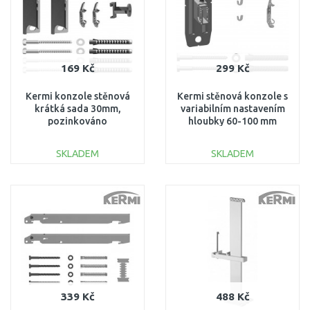
169 Kč
299 Kč
Kermi konzole stěnová
Kermi stěnová konzole s
krátká sada 30mm,
variabilním nastavením
pozinkováno
hloubky 60-100 mm
ZB02640005
ZB02870003
SKLADEM
SKLADEM
DO KOŠÍKU
DO KOŠÍKU
Porovnat
Porovnat
339 Kč
488 Kč