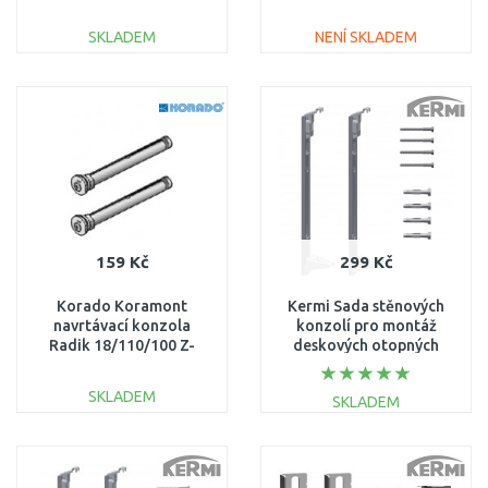
výška 600mm
ZB02620005
SKLADEM
NENÍ SKLADEM
DO KOŠÍKU
DO KOŠÍKU
Porovnat
Porovnat
159 Kč
299 Kč
Korado Koramont
Kermi Sada stěnových
navrtávací konzola
konzolí pro montáž
Radik 18/110/100 Z-
deskových otopných
U290 (2ks)
těles Profil typ 12, 22 a
33, výška 554 mm
SKLADEM
SKLADEM
ZB0297004
DO KOŠÍKU
DO KOŠÍKU
Porovnat