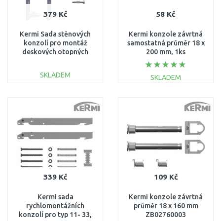
379 Kč
58 Kč
Kermi Sada stěnových
Kermi konzole závrtná
konzolí pro montáž
samostatná průměr 18 x
deskových otopných
200 mm, 1ks
těles Profil typ 12, 22 a
ZB02780004
33, výška 600 mm
SKLADEM
SKLADEM
ZB02970005
DO KOŠÍKU
DO KOŠÍKU
Porovnat
Porovnat
339 Kč
109 Kč
Kermi sada
Kermi konzole závrtná
rychlomontážních
průměr 18 x 160 mm
konzolí pro typ 11- 33,
ZB02760003