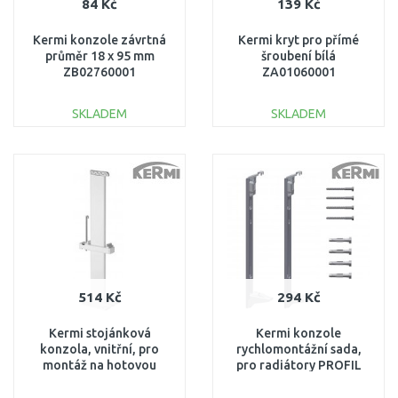
84 Kč
139 Kč
Kermi konzole závrtná
Kermi kryt pro přímé
průměr 18 x 95 mm
šroubení bílá
ZB02760001
ZA01060001
SKLADEM
SKLADEM
DO KOŠÍKU
DO KOŠÍKU
Porovnat
Porovnat
514 Kč
294 Kč
Kermi stojánková
Kermi konzole
konzola, vnitřní, pro
rychlomontážní sada,
montáž na hotovou
pro radiátory PROFIL
podlahu, Typ 22, výška
výška 500 mm Typ 12, 22
200 (délka trubky 310
a 33 ZB02970003