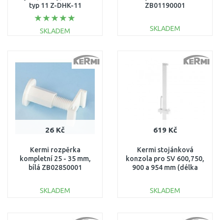
typ 11 Z-DHK-11
ZB01190001
SKLADEM
SKLADEM
DO KOŠÍKU
DO KOŠÍKU
Porovnat
Porovnat
26 Kč
619 Kč
Kermi rozpěrka
Kermi stojánková
kompletní 25 - 35 mm,
konzola pro SV 600,750,
bílá ZB02850001
900 a 954 mm (délka
trubky 760mm)
ZB01380002
SKLADEM
SKLADEM
DO KOŠÍKU
DO KOŠÍKU