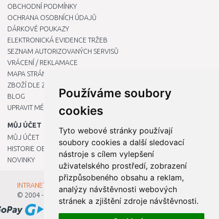
OBCHODNÍ PODMÍNKY
OCHRANA OSOBNÍCH ÚDAJŮ
DÁRKOVÉ POUKAZY
ELEKTRONICKÁ EVIDENCE TRŽEB
SEZNAM AUTORIZOVANÝCH SERVISŮ
VRÁCENÍ / REKLAMACE
MAPA STRÁNKY
ZBOŽÍ DLE ZNAČEK
Používáme soubory
BLOG
UPRAVIT MÉ PŘEDVOLBY COOKIES
cookies
MŮJ ÚČET
Tyto webové stránky používají
MŮJ ÚČET
soubory cookies a další sledovací
HISTORIE OBJEDNÁVEK
nástroje s cílem vylepšení
NOVINKY
uživatelského prostředí, zobrazení
přizpůsobeného obsahu a reklam,
INTRANET - Přihlášení pro zaměstnance
analýzy návštěvnosti webových
© 2004 - 2026
Kamody s.r.o.
stránek a zjištění zdroje návštěvnosti.