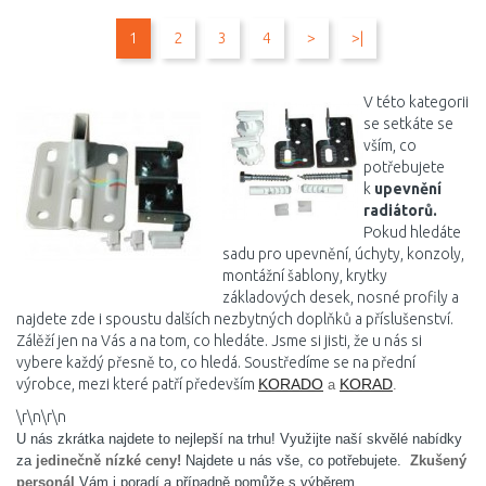
DO KOŠÍKU
DO KOŠÍKU
1
2
3
4
>
>|
Porovnat
Porovnat
V této kategorii
se setkáte se
vším, co
potřebujete
k
upevnění
radiátorů.
Pokud hledáte
sadu pro upevnění, úchyty, konzoly,
montážní šablony, krytky
základových desek, nosné profily a
najdete zde i spoustu dalších nezbytných doplňků a příslušenství.
Zálěží jen na Vás a na tom, co hledáte. Jsme si jisti, že u nás si
vybere každý přesně to, co hledá. Soustředíme se na přední
výrobce, mezi které patří především
KORADO
KORAD
a
.
\r\n\r\n
U nás zkrátka najdete to nejlepší na trhu! Využijte naší skvělé nabídky
za
jedinečně nízké ceny!
Najdete u nás vše, co potřebujete.
Zkušený
personál
Vám i poradí a případně pomůže s výběrem.