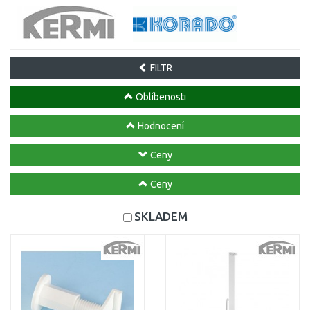
FILTR
Oblíbenosti
Hodnocení
Ceny
Ceny
SKLADEM