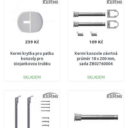
Porovnat
Porovnat
239 Kč
109 Kč
Kermi krytka pro patku
Kermi konzole závrtná
konzoly pro
průměr 18 x 200 mm,
stojankovou trubku
sada ZB02760004
ZB00290001
SKLADEM
SKLADEM
DO KOŠÍKU
DO KOŠÍKU
Porovnat
Porovnat