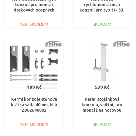
konzolí pro montáž
rychlomontážních
deskových otopných
konzolí pro typ 11- 33,
těles Profil typ 12, 22 a
výška 600 mm
33, výška 900 mm
ZB02660004
NENÍ SKLADEM
SKLADEM
ZB02970007
DO KOŠÍKU
DO KOŠÍKU
Porovnat
Porovnat
189 Kč
539 Kč
Kermi konzole stěnová
Kermi stojánková
krátká sada 40mm, bílá
konzola, vnitřní, pro
ZB02640002
montáž na hotovou
podlahu, Typ 33, výška
200 (délka trubky 310
NENÍ SKLADEM
SKLADEM
mm) ZB03390001