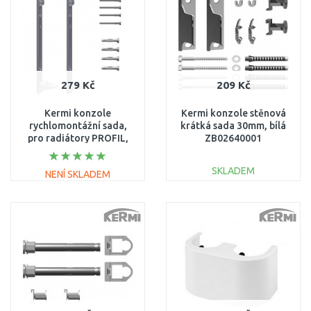
Porovnat
279 Kč
209 Kč
Kermi konzole
Kermi konzole stěnová
rychlomontážní sada,
krátká sada 30mm, bílá
pro radiátory PROFIL,
ZB02640001
Typ 22, výška 200 mm
ZB02970017
SKLADEM
NENÍ SKLADEM
DO KOŠÍKU
DO KOŠÍKU
Porovnat
Porovnat