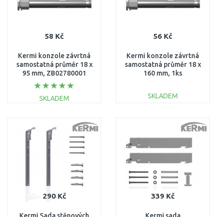
58 Kč
56 Kč
Kermi konzole závrtná
Kermi konzole závrtná
samostatná průměr 18 x
samostatná průměr 18 x
95 mm, ZB02780001
160 mm, 1ks
ZB02780003
SKLADEM
SKLADEM
DO KOŠÍKU
DO KOŠÍKU
Porovnat
Porovnat
290 Kč
339 Kč
Kermi Sada stěnových
Kermi sada