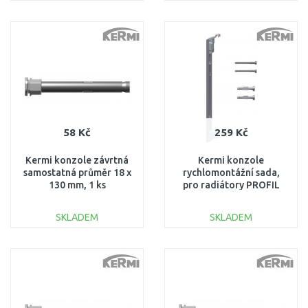
DO KOŠÍKU
DO KOŠÍKU
Porovnat
Porovnat
58 Kč
259 Kč
Kermi konzole závrtná
Kermi konzole
samostatná průměr 18 x
rychlomontážní sada,
130 mm, 1 ks
pro radiátory PROFIL
ZB02780002
výška 200 mm pro typ
33, ZB04640002
SKLADEM
SKLADEM
DO KOŠÍKU
DO KOŠÍKU
Porovnat
Porovnat