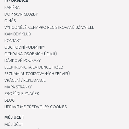
INFORMACE
KARIÉRA
DOPRAVNÍ SLUŽBY
O NÁS
VÝHODNĚJŠÍ CENY PRO REGISTROVANÉ UŽIVATELE
KAMODY KLUB
KONTAKT
OBCHODNÍ PODMÍNKY
OCHRANA OSOBNÍCH ÚDAJŮ
DÁRKOVÉ POUKAZY
ELEKTRONICKÁ EVIDENCE TRŽEB
SEZNAM AUTORIZOVANÝCH SERVISŮ
VRÁCENÍ / REKLAMACE
MAPA STRÁNKY
ZBOŽÍ DLE ZNAČEK
BLOG
UPRAVIT MÉ PŘEDVOLBY COOKIES
MŮJ ÚČET
MŮJ ÚČET