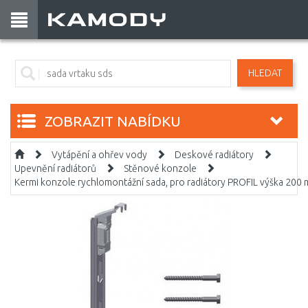
HLEDAT
ZOBRAZIT NABÍDKU
Vytápění a ohřev vody
Deskové radiátory
Upevnění radiátorů
Stěnové konzole
Kermi konzole rychlomontážní sada, pro radiátory PROFIL výška 200