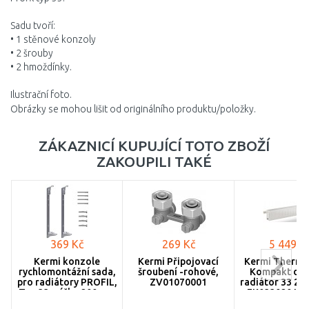
Sadu tvoří:
• 1 stěnové konzoly
• 2 šrouby
• 2 hmoždínky.
Ilustrační foto.
Obrázky se mohou lišit od originálního produktu/položky.
ZÁKAZNICÍ KUPUJÍCÍ TOTO ZBOŽÍ
ZAKOUPILI TAKÉ
369 Kč
269 Kč
5 449 K
Kermi konzole
Kermi Připojovací
Kermi Therm P
rychlomontážní sada,
šroubení -rohové,
Kompakt des
pro radiátory PROFIL,
ZV01070001
radiátor 33 200
Typ 33, výška 200 mm
FK03302018
ZB02970019