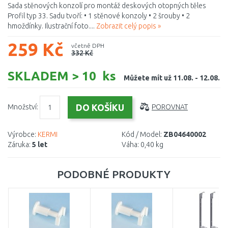
Sada stěnových konzolí pro montáž deskových otopných těles
Profil typ 33. Sadu tvoří: • 1 stěnové konzoly • 2 šrouby • 2
hmoždínky. Ilustrační foto....
Zobrazit celý popis »
259 Kč
včetně DPH
332 Kč
SKLADEM > 10 ks
Můžete mít už 11.08. - 12.08.
Množství:
POROVNAT
Výrobce:
KERMI
Kód / Model:
ZB04640002
Záruka:
5 let
Váha:
0,40 kg
PODOBNÉ PRODUKTY