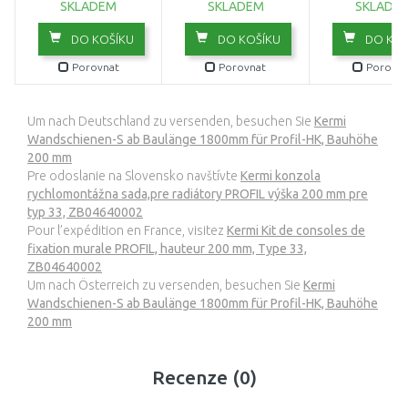
SKLADEM
SKLADEM
SKLADE
DO KOŠÍKU
DO KOŠÍKU
DO KOŠ
Porovnat
Porovnat
Porovna
Um nach Deutschland zu versenden, besuchen Sie
Kermi
Wandschienen-S ab Baulänge 1800mm für Profil-HK, Bauhöhe
200 mm
Pre odoslanie na Slovensko navštívte
Kermi konzola
rychlomontážna sada,pre radiátory PROFIL výška 200 mm pre
typ 33, ZB04640002
Pour l’expédition en France, visitez
Kermi Kit de consoles de
fixation murale PROFIL, hauteur 200 mm, Type 33,
ZB04640002
Um nach Österreich zu versenden, besuchen Sie
Kermi
Wandschienen-S ab Baulänge 1800mm für Profil-HK, Bauhöhe
200 mm
Recenze (0)