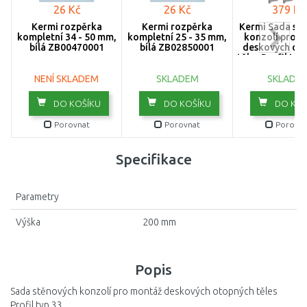
26 Kč
26 Kč
379 Kč
Kermi rozpěrka
Kermi rozpěrka
Kermi Sada st
kompletní 34 - 50 mm,
kompletní 25 - 35 mm,
konzolí pro 
bílá ZB00470001
bílá ZB02850001
deskových ot
těles Profil typ 
33, výška 6
ZB029700
NENÍ SKLADEM
SKLADEM
SKLADE
DO KOŠÍKU
DO KOŠÍKU
DO KOŠ
Porovnat
Porovnat
Porovna
Specifikace
Parametry
Výška
200 mm
Popis
Sada stěnových konzolí pro montáž deskových otopných těles
Profil typ 33.