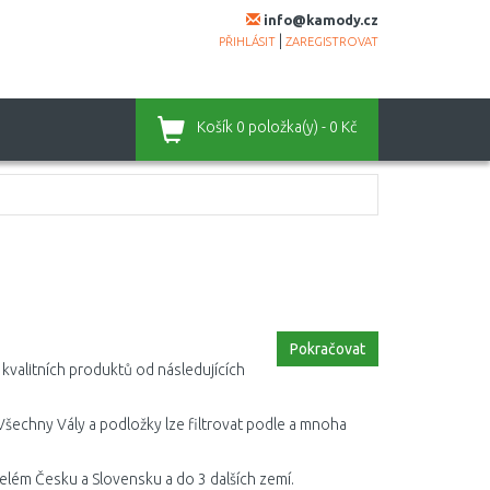
info@kamody.cz
|
PŘIHLÁSIT
ZAREGISTROVAT
Košík
0 položka(y) - 0 Kč
Pokračovat
 kvalitních produktů od následujících
 Všechny Vály a podložky lze filtrovat podle a mnoha
celém Česku a Slovensku a do 3 dalších zemí.