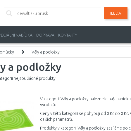
HLEDAT
PECIÁLNÍ NABÍDKA
DOPRAVA
KONTAKTY
pomůcky
Vály a podložky
y a podložky
ategorii nejsou žádné produkty.
V kategorii Vály a podložky naleznete naši nabídku
výrobců: .
Ceny v této kategorii se pohybují od 0 Kč do 0 Kč.
dalších parametrů.
Produkty v kategorii Vály a podložky zasíláme po 