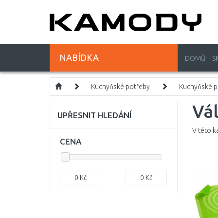
NABÍDKA
DOMŮ
S
Kuchyňské potřeby
Kuchyňské 
Vál
UPŘESNIT HLEDÁNÍ
V této k
CENA
0
Kč
0
Kč