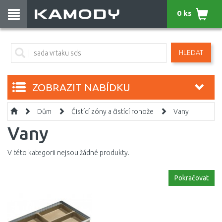
0 ks
HLEDAT
ZOBRAZIT NABÍDKU
Dům
Čistící zóny a čistící rohože
Vany
Vany
V této kategorii nejsou žádné produkty.
Pokračovat