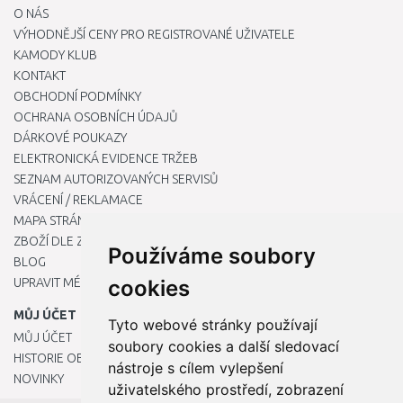
O NÁS
VÝHODNĚJŠÍ CENY PRO REGISTROVANÉ UŽIVATELE
KAMODY KLUB
KONTAKT
OBCHODNÍ PODMÍNKY
OCHRANA OSOBNÍCH ÚDAJŮ
DÁRKOVÉ POUKAZY
ELEKTRONICKÁ EVIDENCE TRŽEB
SEZNAM AUTORIZOVANÝCH SERVISŮ
VRÁCENÍ / REKLAMACE
MAPA STRÁNKY
ZBOŽÍ DLE ZNAČEK
Používáme soubory
BLOG
UPRAVIT MÉ PŘEDVOLBY COOKIES
cookies
MŮJ ÚČET
Tyto webové stránky používají
MŮJ ÚČET
soubory cookies a další sledovací
HISTORIE OBJEDNÁVEK
nástroje s cílem vylepšení
NOVINKY
uživatelského prostředí, zobrazení