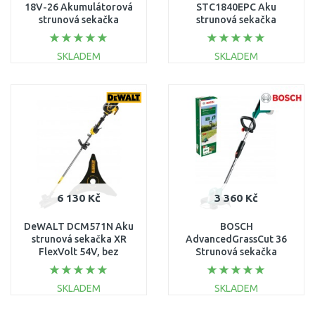
18V-26 Akumulátorová
STC1840EPC Aku
strunová sekačka
strunová sekačka
06008C1C04
(30cm/18V/1x4,0Ah)
SKLADEM
SKLADEM
DO KOŠÍKU
DO KOŠÍKU
Porovnat
Porovnat
6 130 Kč
3 360 Kč
DeWALT DCM571N Aku
BOSCH
strunová sekačka XR
AdvancedGrassCut 36
FlexVolt 54V, bez
Strunová sekačka
akumulátoru
akumulátorová (holé
nářadí) 0600878N04
SKLADEM
SKLADEM