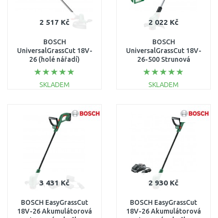
2 517 Kč
2 022 Kč
BOSCH
BOSCH
UniversalGrassCut 18V-
UniversalGrassCut 18V-
26 (holé nářadí)
26-500 Strunová
Akumulátorová
sekačka akumulátorová
strunová sekačka
06008C1F01
SKLADEM
SKLADEM
06008C1D04
DO KOŠÍKU
DO KOŠÍKU
Porovnat
Porovnat
3 431 Kč
2 930 Kč
BOSCH EasyGrassCut
BOSCH EasyGrassCut
18V-26 Akumulátorová
18V-26 Akumulátorová