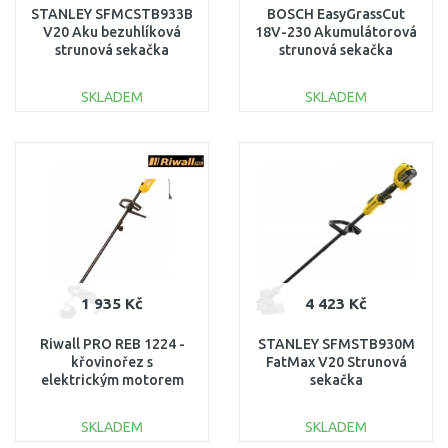
STANLEY SFMCSTB933B
BOSCH EasyGrassCut
V20 Aku bezuhlíková
18V-230 Akumulátorová
strunová sekačka
strunová sekačka
(33cm/18V/bez aku a
06008C1A04
nabíječky)
SKLADEM
SKLADEM
DO KOŠÍKU
DO KOŠÍKU
Porovnat
Porovnat
1 935 Kč
4 423 Kč
Riwall PRO REB 1224 -
STANLEY SFMSTB930M
křovinořez s
FatMax V20 Strunová
elektrickým motorem
sekačka
1200 W EB41A2501121B
(28/33cm/18V/1x4,0Ah)
SKLADEM
SKLADEM