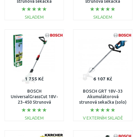
strunová sekačka
strunová sekačka
06008C1C05
06008C1C03
SKLADEM
SKLADEM
DO KOŠÍKU
DO KOŠÍKU
Porovnat
Porovnat
1 755 Kč
6 107 Kč
BOSCH
BOSCH GRT 18V-33
UniversalGrassCut 18V-
Akumulátorová
23-450 Strunová
strunová sekačka (solo)
sekačka akumulátorová
06008D0000
06008C1G01
SKLADEM
V EXTERNÍM SKLADĚ
DO KOŠÍKU
DO KOŠÍKU