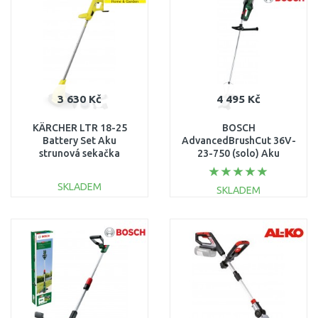
Porovnat
Porovnat
3 630 Kč
4 495 Kč
KÄRCHER LTR 18-25
BOSCH
Battery Set Aku
AdvancedBrushCut 36V-
strunová sekačka
23-750 (solo) Aku
(25cm/18V/1x2,5Ah)
křovinořez 06008C1K02
1.444-301.0
SKLADEM
SKLADEM
DO KOŠÍKU
DO KOŠÍKU
Porovnat
Porovnat