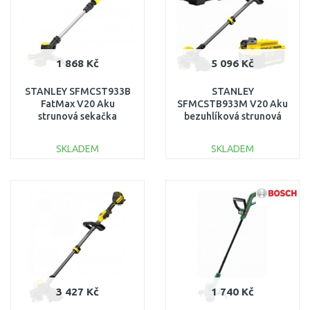
1 868 Kč
5 096 Kč
STANLEY SFMCST933B
STANLEY
FatMax V20 Aku
SFMCSTB933M V20 Aku
strunová sekačka
bezuhlíková strunová
(33cm/18V/bez aku a
sekačka
nabíječky)
(33cm/18V/1x4,0Ah)
SKLADEM
SKLADEM
DO KOŠÍKU
DO KOŠÍKU
Porovnat
Porovnat
3 427 Kč
1 740 Kč