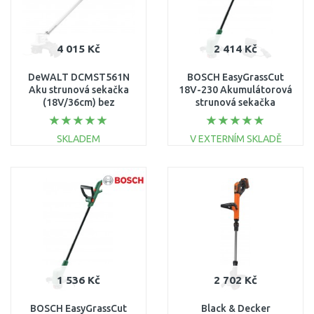
4 015 Kč
2 414 Kč
DeWALT DCMST561N
BOSCH EasyGrassCut
Aku strunová sekačka
18V-230 Akumulátorová
(18V/36cm) bez
strunová sekačka
akumulátoru
06008C1A03
SKLADEM
V EXTERNÍM SKLADĚ
DO KOŠÍKU
DO KOŠÍKU
Porovnat
Porovnat
1 536 Kč
2 702 Kč
BOSCH EasyGrassCut
Black & Decker