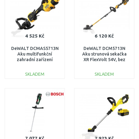
4 525 Kč
6 120 Kč
DeWALT DCMAS5713N
DeWALT DCM5713N
Aku multifunkční
Aku strunová sekačka
zahradní zařízení
XR FlexVolt 54V, bez
(54V/bez aku)
akumulátoru
SKLADEM
SKLADEM
DO KOŠÍKU
DO KOŠÍKU
Porovnat
Porovnat
7 077 Kč
2 923 Kč