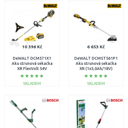
DO KOŠÍKU
DO KOŠÍKU
Porovnat
Porovnat
10 396 Kč
6 653 Kč
DeWALT DCM571X1
DeWALT DCMST561P1
Aku strunová sekačka
Aku strunová sekačka
XR FlexVolt 54V
XR (1x5,0Ah/18V)
(1x3,0Ah)
SKLADEM
SKLADEM
DO KOŠÍKU
DO KOŠÍKU
Porovnat
Porovnat