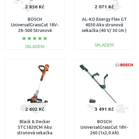
2 856 Kč
2 071 Kč
BOSCH
AL-KO Energy Flex GT
UniversalGrassCut 18V-
4030 Aku strunová
26-500 Strunová
sekačka (40 V/ 30 cm )
sekačka akumulátorová,
113608
1x2,0 Ah 06008C1F00
SKLADEM
SKLADEM
DO KOŠÍKU
DO KOŠÍKU
Porovnat
Porovnat
2 602 Kč
3 491 Kč
Black & Decker
BOSCH
STC1820CM Aku
UniversalGrassCut 18V-
strunová sekačka
260 (1x2,0 Ah)
(28cm/18V/1x2,0Ah)
Akumulátorová