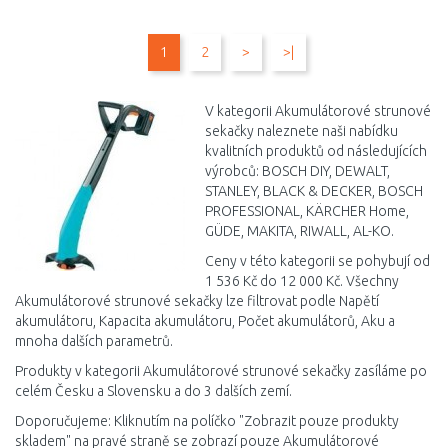
DO KOŠÍKU
DO KOŠÍKU
1
2
>
>|
Porovnat
Porovnat
V kategorii Akumulátorové strunové
sekačky naleznete naši nabídku
kvalitních produktů od následujících
výrobců: BOSCH DIY, DEWALT,
STANLEY, BLACK & DECKER, BOSCH
PROFESSIONAL, KÄRCHER Home,
GÜDE, MAKITA, RIWALL, AL-KO.
Ceny v této kategorii se pohybují od
1 536 Kč do 12 000 Kč. Všechny
Akumulátorové strunové sekačky lze filtrovat podle Napětí
akumulátoru, Kapacita akumulátoru, Počet akumulátorů, Aku a
mnoha dalších parametrů.
Produkty v kategorii Akumulátorové strunové sekačky zasíláme po
celém Česku a Slovensku a do 3 dalších zemí.
Doporučujeme: Kliknutím na políčko "Zobrazit pouze produkty
skladem" na pravé straně se zobrazí pouze Akumulátorové