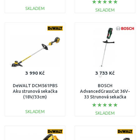
strunová sekačka
SKLADEM
SKLADEM
06008C1D03
DO KOŠÍKU
DO KOŠÍKU
Porovnat
Porovnat
3 990 Kč
3 733 Kč
DeWALT DCM561PBS
BOSCH
Aku strunová sekačka
AdvancedGrassCut 36V-
(18V/33cm)
33 Strunová sekačka
akumulátorová
06008C1K01
SKLADEM
SKLADEM
DO KOŠÍKU
DO KOŠÍKU
Porovnat
Porovnat