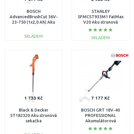
BOSCH
STANLEY
AdvancedBrushCut 36V-
SFMCST933M1 FatMax
23-750 (1x2,0 Ah) Aku
V20 Aku strunová
křovinořez 06008C1K03
sekačka
(33cm/18V/1x4,0Ah)
SKLADEM
SKLADEM
DO KOŠÍKU
DO KOŠÍKU
Porovnat
Porovnat
1 733 Kč
7 177 Kč
Black & Decker
BOSCH GRT 18V-40
ST182320 Aku strunová
PROFESSIONAL
sekačka
Akumulátorová
(25cm/18V/1x2,0Ah)
strunová sekačka
06008D0200