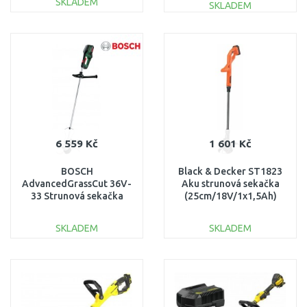
SKLADEM
SKLADEM
DO KOŠÍKU
DO KOŠÍKU
Porovnat
Porovnat
6 559 Kč
1 601 Kč
BOSCH
Black & Decker ST1823
AdvancedGrassCut 36V-
Aku strunová sekačka
33 Strunová sekačka
(25cm/18V/1x1,5Ah)
akumulátorová
06008C1K00
SKLADEM
SKLADEM
DO KOŠÍKU
DO KOŠÍKU
Porovnat
Porovnat