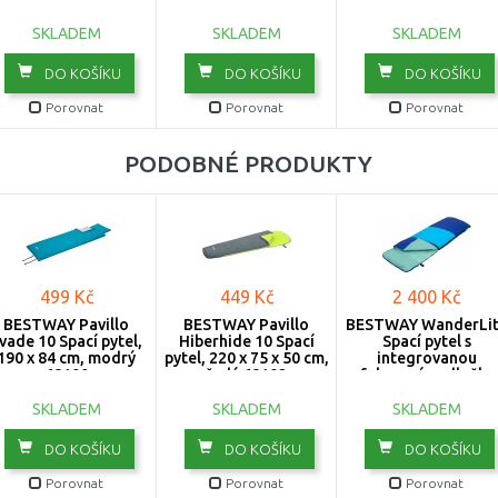
69617
SKLADEM
SKLADEM
SKLADEM
DO KOŠÍKU
DO KOŠÍKU
DO KOŠÍKU
Porovnat
Porovnat
Porovnat
PODOBNÉ PRODUKTY
499 Kč
449 Kč
2 400 Kč
BESTWAY Pavillo
BESTWAY Pavillo
BESTWAY WanderLi
vade 10 Spací pytel,
Hiberhide 10 Spací
Spací pytel s
190 x 84 cm, modrý
pytel, 220 x 75 x 50 cm,
integrovanou
68100
šedý 68102
nafukovací podložko
203 x 75 x 9 cm 6812
SKLADEM
SKLADEM
SKLADEM
DO KOŠÍKU
DO KOŠÍKU
DO KOŠÍKU
Porovnat
Porovnat
Porovnat