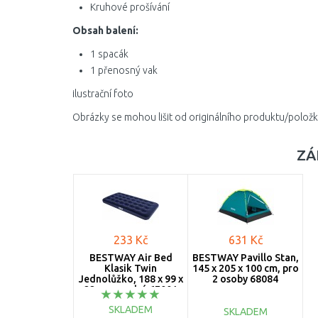
Kruhové prošívání
Obsah balení:
1 spacák
1 přenosný vak
ilustrační foto
Obrázky se mohou lišit od originálního produktu/položk
ZÁ
233 Kč
631 Kč
BESTWAY Air Bed
BESTWAY Pavillo Stan,
Klasik Twin
145 x 205 x 100 cm, pro
Jednolůžko, 188 x 99 x
2 osoby 68084
22 cm, modrá 67001
SKLADEM
SKLADEM