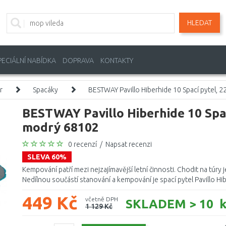
HLEDAT
PECIÁLNÍ NABÍDKA
DOPRAVA
KONTAKTY
r
Spacáky
BESTWAY Pavillo Hiberhide 10 Spací pytel, 
BESTWAY Pavillo Hiberhide 10 Spací
modrý 68102
0 recenzí
/
Napsat recenzi
SLEVA 60%
Kempování patří mezi nejzajímavější letní činnosti. Chodit na túry 
Nedílnou součástí stanování a kempování je spací pytel Pavillo Hib
449 Kč
včetně DPH
SKLADEM > 10 k
1 129 Kč