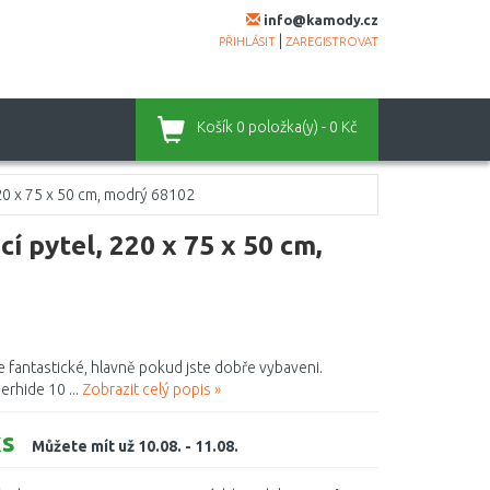
info@kamody.cz
|
PŘIHLÁSIT
ZAREGISTROVAT
Košík
0 položka(y) - 0 Kč
220 x 75 x 50 cm, modrý 68102
 pytel, 220 x 75 x 50 cm,
je fantastické, hlavně pokud jste dobře vybaveni.
erhide 10 ...
Zobrazit celý popis »
s
Můžete mít už 10.08. - 11.08.