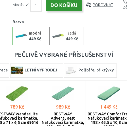
Vý
Množství:
POROVNAT
Zá
Barva
modrá
šedá
449 Kč
449 Kč
PEČLIVĚ VYBRANÉ PŘÍSLUŠENSTVÍ
race
LETNÍ VÝPRODEJ
Polštáře, přikrývky
789 Kč
989 Kč
1 449 Kč
ESTWAY WanderLite
BESTWAY
BESTWAY ComforTr
fukovací karimatka,
AdventuRest
Nafukovací karimatk
8 x 71 x 6,5 cm 69616
Nafukovací karimatka,
198 x 63,5 x 10,8 cm
188 x 58,5 x 7,5 cm
69623