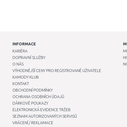
INFORMACE
M
KARIÉRA
M
DOPRAVNÍ SLUŽBY
H
O NÁS
N
VÝHODNĚJŠÍ CENY PRO REGISTROVANÉ UŽIVATELE
KAMODY KLUB
KONTAKT
OBCHODNÍ PODMÍNKY
OCHRANA OSOBNÍCH ÚDAJŮ
DÁRKOVÉ POUKAZY
ELEKTRONICKÁ EVIDENCE TRŽEB
SEZNAM AUTORIZOVANÝCH SERVISŮ
VRÁCENÍ / REKLAMACE