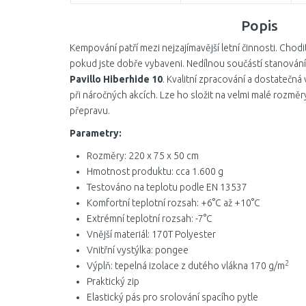
Popis
Kempování patří mezi nejzajímavější letní činnosti. Chodit
pokud jste dobře vybaveni. Nedílnou součástí stanování
Pavillo Hiberhide 10
. Kvalitní zpracování a dostatečná 
při náročných akcích. Lze ho složit na velmi malé rozm
přepravu.
Parametry:
Rozměry: 220 x 75 x 50 cm
Hmotnost produktu: cca 1.600 g
Testováno na teplotu podle EN 13537
Komfortní teplotní rozsah: +6°C až +10°C
Extrémní teplotní rozsah: -7°C
Vnější materiál: 170T Polyester
Vnitřní vystýlka: pongee
2
Výplň: tepelná izolace z dutého vlákna 170 g/m
Praktický zip
Elastický pás pro srolování spacího pytle