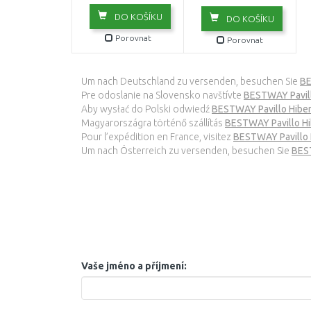
DO KOŠÍKU
DO KOŠÍKU
Porovnat
Porovnat
Um nach Deutschland zu versenden, besuchen Sie
BE
Pre odoslanie na Slovensko navštívte
BESTWAY Pavill
Aby wysłać do Polski odwiedź
BESTWAY Pavillo Hiberh
Magyarországra történő szállítás
BESTWAY Pavillo Hib
Pour l’expédition en France, visitez
BESTWAY Pavillo H
Um nach Österreich zu versenden, besuchen Sie
BEST
Vaše jméno a příjmení: