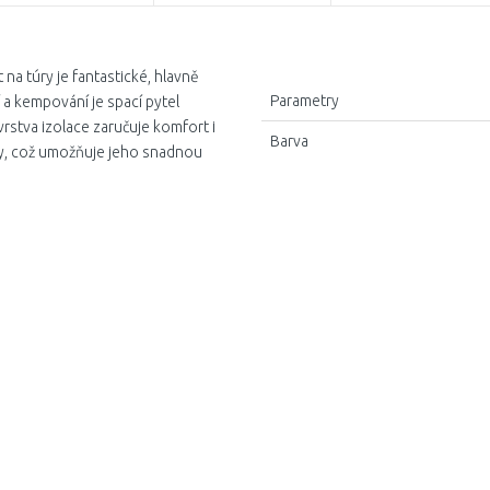
 na túry je fantastické, hlavně
Parametry
 a kempování je spací pytel
vrstva izolace zaručuje komfort i
Barva
ěry, což umožňuje jeho snadnou