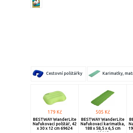
Cestovní polštářky
Karimatky, mat
179 Kč
505 Kč
BESTWAY WanderLite
BESTWAY WanderLite
B
Nafukovací polštář, 42
Nafukovací karimatka,
Na
x 30 x 12 cm 69624
188 x 58,5 x 6,5 cm
19
69615