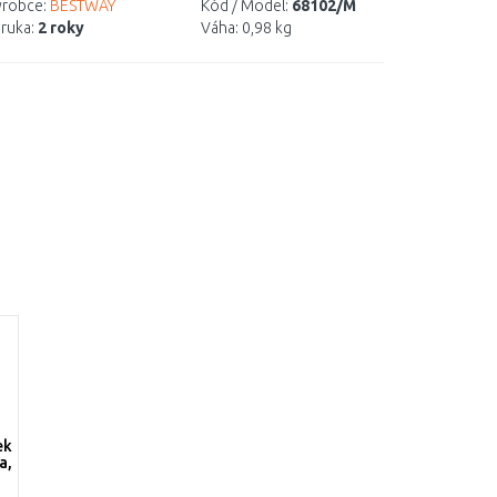
robce:
BESTWAY
Kód / Model:
68102/M
ruka:
2 roky
Váha:
0,98 kg
ek
a,