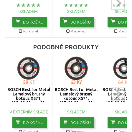
0601388106
06013940
SKLADEM
SKLADEM
SKLADE
DO KOŠÍKU
DO KOŠÍKU
DO KOŠ
Porovnat
Porovnat
Porovna
PODOBNÉ PRODUKTY
59 Kč
63 Kč
64 Kč
BOSCH Best for Metal
BOSCH Best for Metal
BOSCH Best fo
Lamelový brusný
Lamelový brusný
Lamelový br
kotouč X571,
kotouč X571,
kotouč X5
125x22,23mm, 80,
125x22,23mm, 40,
125x22,23mm,
2608606924
2608606922
26086073
V EXTERNÍM SKLADĚ
SKLADEM
SKLADE
DO KOŠÍKU
DO KOŠÍKU
DO KOŠ
Porovnat
Porovnat
Porovna