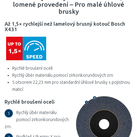
lomené provedení – Pro malé úhlové
brusky
Až 1,5× rychlejší než lamelový brusný kotouč Bosch
X431
Rychlé broušení oceli
Rychlý úběr materiálu pomocí zirkonkorundových zrn
S otvorem 22,23 mm pro standardní úhlové brusky s pojistnou
maticí
Rychlé broušení oceli
Rychlý úběr materiálu
1
pomocí zirkonkorundových
zrn
Podklad z tkaniny X pro