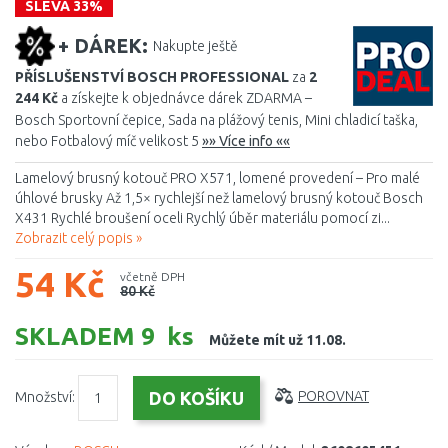
SLEVA 33%
+ DÁREK:
Nakupte ještě
PŘÍSLUŠENSTVÍ BOSCH PROFESSIONAL
za
2
244 Kč
a získejte k objednávce dárek ZDARMA –
Bosch Sportovní čepice, Sada na plážový tenis, Mini chladicí taška,
nebo Fotbalový míč velikost 5
»» Více info ««
Lamelový brusný kotouč PRO X571, lomené provedení – Pro malé
úhlové brusky Až 1,5× rychlejší než lamelový brusný kotouč Bosch
X431 Rychlé broušení oceli Rychlý úběr materiálu pomocí zi...
Zobrazit celý popis »
54 Kč
včetně DPH
80 Kč
SKLADEM 9 ks
Můžete mít už 11.08.
Množství:
POROVNAT