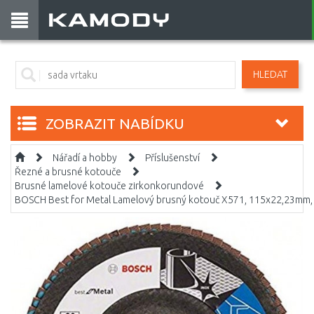
HLEDAT
ZOBRAZIT NABÍDKU
Nářadí a hobby
Příslušenství
Řezné a brusné kotouče
Brusné lamelové kotouče zirkonkorundové
BOSCH Best for Metal Lamelový brusný kotouč X571, 115x22,23mm,