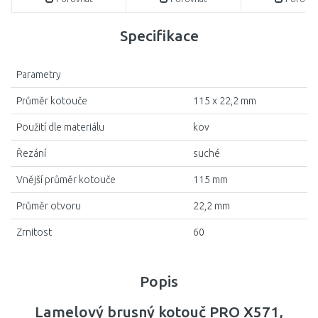
Specifikace
Parametry
Průměr kotouče
115 x 22,2 mm
Použití dle materiálu
kov
Řezání
suché
Vnější průměr kotouče
115 mm
Průměr otvoru
22,2 mm
Zrnitost
60
Popis
Lamelový brusný kotouč PRO X571,