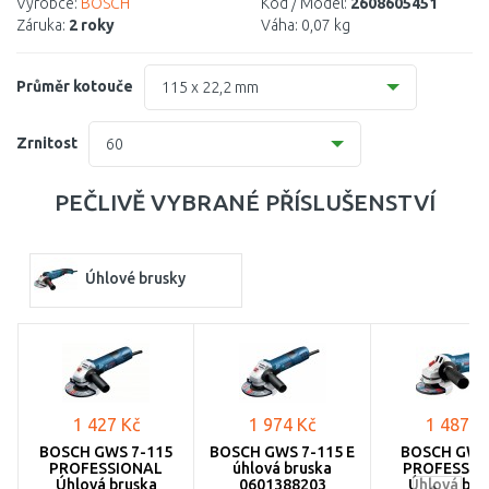
Výrobce:
BOSCH
Kód / Model:
2608605451
Záruka:
2 roky
Váha:
0,07 kg
Průměr kotouče
115 x 22,2 mm
115 x 22,2 mm -
54 Kč
Zrnitost
60
125 x 22,2 mm -
63 Kč
40 -
58 Kč
PEČLIVĚ VYBRANÉ PŘÍSLUŠENSTVÍ
60 -
54 Kč
80 -
57 Kč
Úhlové brusky
120
1 427 Kč
1 974 Kč
1 487 K
BOSCH GWS 7-115
BOSCH GWS 7-115 E
BOSCH GWS
PROFESSIONAL
úhlová bruska
PROFESSIO
Úhlová bruska
0601388203
Úhlová bru