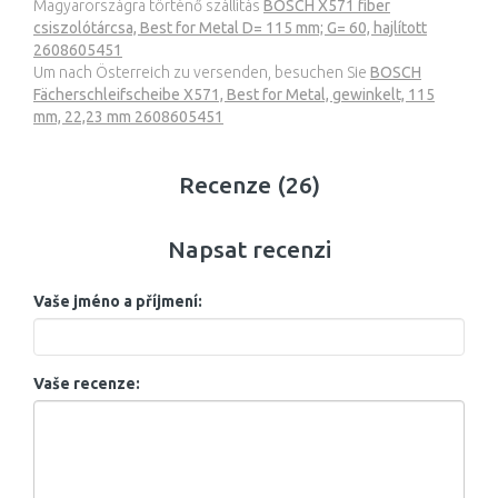
Magyarországra történő szállítás
BOSCH X571 fíber
csiszolótárcsa, Best for Metal D= 115 mm; G= 60, hajlított
2608605451
Um nach Österreich zu versenden, besuchen Sie
BOSCH
Fächerschleifscheibe X571, Best for Metal, gewinkelt, 115
mm, 22,23 mm 2608605451
Recenze (26)
Napsat recenzi
Vaše jméno a příjmení:
Vaše recenze: