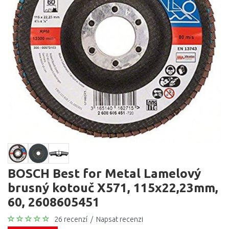
BOSCH Best for Metal Lamelový
brusný kotouč X571, 115x22,23mm,
60, 2608605451
26 recenzí
/
Napsat recenzi