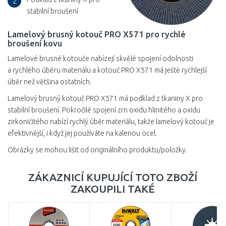
2
stabilní broušení
Lamelový brusný kotouč PRO X571 pro rychlé
broušení kovu
Lamelové brusné kotouče nabízejí skvělé spojení odolnosti
a rychlého úběru materiálu a kotouč PRO X571 má ještě rychlejší
úběr než většina ostatních.
Lamelový brusný kotouč PRO X571 má podklad z tkaniny X pro
stabilní broušení. Pokročilé spojení zrn oxidu hlinitého a oxidu
zirkoničitého nabízí rychlý úběr materiálu, takže lamelový kotouč je
efektivnější, i když jej používáte na kalenou ocel.
Obrázky se mohou lišit od originálního produktu/položky.
ZÁKAZNICÍ KUPUJÍCÍ TOTO ZBOŽÍ
ZAKOUPILI TAKÉ