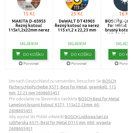
15 Kč
25 Kč
16 Kč
MAKITA D-65953
DeWALT DT43903
BOSCH X-LOCK
Řezný kotouč
Řezný kotouč na nerez
for Metal Fí
115x1,2x22mm nerez
115 x1,2 x 22,23 mm
brusný kotouč
125x22,23mm,
26086191
SKLADEM
SKLADEM
SKLADE
DO KOŠÍKU
DO KOŠÍKU
DO KOŠ
Porovnat
Porovnat
Porovna
Um nach Deutschland zu versenden, besuchen Sie
BOSCH
Fächerschleifscheibe X571, Best for Metal, gewinkelt, 115
mm, 22,23 mm 2608605451
Pre odoslanie na Slovensko navštívte
BOSCH Best for Metal
Lamelový brusný kotouč X571, 115x22,23mm, 60,
2608605451
Aby wysłać do Polski odwiedź
BOSCH Listkowa tarcza
szlifierska X571, Best for Metal D115 mm, K60, wygięta
2608605451