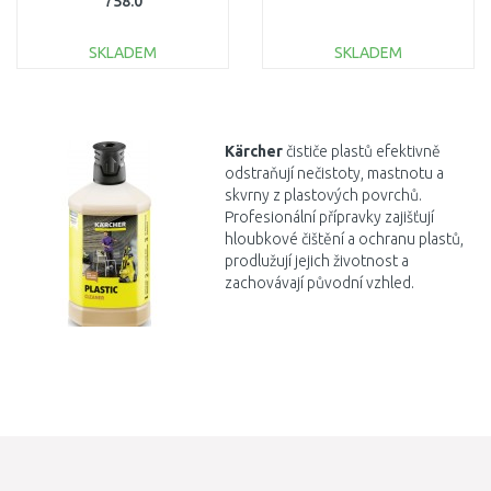
758.0
SKLADEM
SKLADEM
DO KOŠÍKU
DO KOŠÍKU
Porovnat
Porovnat
Kärcher
čističe plastů efektivně
odstraňují nečistoty, mastnotu a
skvrny z plastových povrchů.
Profesionální přípravky zajišťují
hloubkové čištění a ochranu plastů,
prodlužují jejich životnost a
zachovávají původní vzhled.