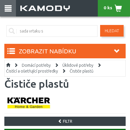
0 ks
HLEDAT
ZOBRAZIT NABÍDKU
Domácí potřeby
Úklidové potřeby
Čistící a ošetřující prostředky
Čističe plastů
Čističe plastů
FILTR