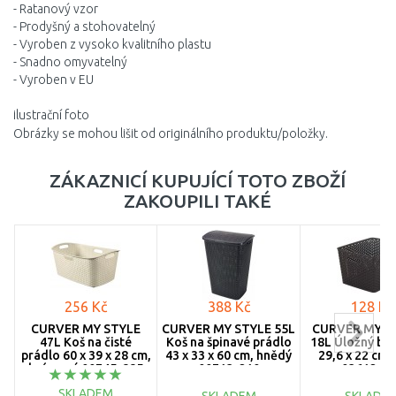
- Ratanový vzor
- Prodyšný a stohovatelný
- Vyroben z vysoko kvalitního plastu
- Snadno omyvatelný
- Vyroben v EU
ilustrační foto
Obrázky se mohou lišit od originálního produktu/položky.
ZÁKAZNICÍ KUPUJÍCÍ TOTO ZBOŽÍ
ZAKOUPILI TAKÉ
256 Kč
388 Kč
128 Kč
CURVER MY STYLE
CURVER MY STYLE 55L
CURVER MY S
47L Koš na čisté
Koš na špinavé prádlo
18L Úložný box
prádlo 60 x 39 x 28 cm,
43 x 33 x 60 cm, hnědý
29,6 x 22 cm 
krémový 00745-885
00713-210
03612-21
SKLADEM