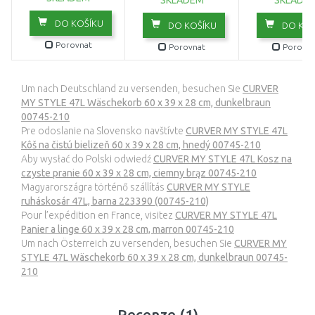
SKLADEM
SKLADE
DO KOŠÍKU
DO KOŠÍKU
DO KOŠ
Porovnat
Porovnat
Porovna
Um nach Deutschland zu versenden, besuchen Sie
CURVER
MY STYLE 47L Wäschekorb 60 x 39 x 28 cm, dunkelbraun
00745-210
Pre odoslanie na Slovensko navštívte
CURVER MY STYLE 47L
Kôš na čistú bielizeň 60 x 39 x 28 cm, hnedý 00745-210
Aby wysłać do Polski odwiedź
CURVER MY STYLE 47L Kosz na
czyste pranie 60 x 39 x 28 cm, ciemny brąz 00745-210
Magyarországra történő szállítás
CURVER MY STYLE
ruháskosár 47L, barna 223390 (00745-210)
Pour l’expédition en France, visitez
CURVER MY STYLE 47L
Panier a linge 60 x 39 x 28 cm, marron 00745-210
Um nach Österreich zu versenden, besuchen Sie
CURVER MY
STYLE 47L Wäschekorb 60 x 39 x 28 cm, dunkelbraun 00745-
210
Recenze (1)