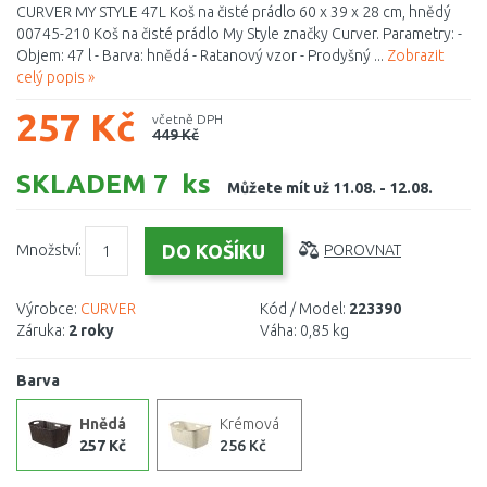
CURVER MY STYLE 47L Koš na čisté prádlo 60 x 39 x 28 cm, hnědý
00745-210 Koš na čisté prádlo My Style značky Curver. Parametry: -
Objem: 47 l - Barva: hnědá - Ratanový vzor - Prodyšný ...
Zobrazit
celý popis »
257 Kč
včetně DPH
449 Kč
SKLADEM 7 ks
Můžete mít už 11.08. - 12.08.
Množství:
POROVNAT
Výrobce:
CURVER
Kód / Model:
223390
Záruka:
2 roky
Váha:
0,85 kg
Barva
Hnědá
Krémová
257 Kč
256 Kč