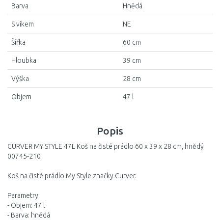
Barva
Hnědá
S víkem
NE
Šířka
60 cm
Hloubka
39 cm
Výška
28 cm
Objem
47 l
Popis
CURVER MY STYLE 47L Koš na čisté prádlo 60 x 39 x 28 cm, hnědý
00745-210
Koš na čisté prádlo My Style značky Curver.
Parametry:
- Objem: 47 l
- Barva: hnědá