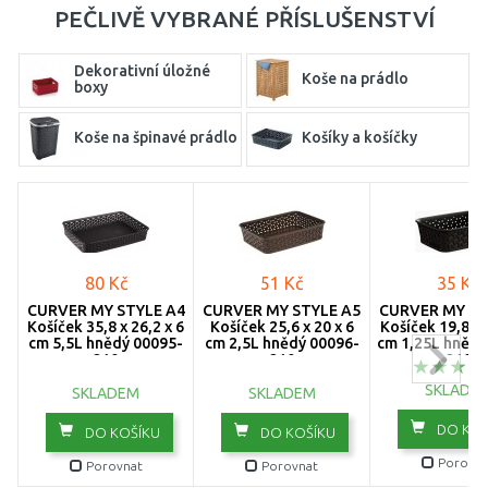
PEČLIVĚ VYBRANÉ PŘÍSLUŠENSTVÍ
Dekorativní úložné
Koše na prádlo
boxy
Koše na špinavé prádlo
Košíky a košíčky
80 Kč
51 Kč
35 Kč
CURVER MY STYLE A4
CURVER MY STYLE A5
CURVER MY ST
Košíček 35,8 x 26,2 x 6
Košíček 25,6 x 20 x 6
Košíček 19,8 x 
cm 5,5L hnědý 00095-
cm 2,5L hnědý 00096-
cm 1,25L hnědý
210
210
210
SKLADE
SKLADEM
SKLADEM
DO KOŠ
DO KOŠÍKU
DO KOŠÍKU
Porovna
Porovnat
Porovnat