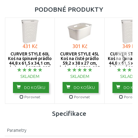
PODOBNÉ PRODUKTY
431 Kč
301 Kč
349 Kč
CURVER STYLE 60L
CURVER STYLE 45L
CURVER STYL
Koš na špinavé prádlo
Koš na čisté prádlo
Koš na špinavé
44,8 x 61,5 x 34,1 cm,
59,2 x 38 x 27 cm,
44,8 x 61,5 x 2
krémový 00707-885
krémový 00708-885
krémový 0070
SKLADEM
SKLADEM
SKLADE
DO KOŠÍKU
DO KOŠÍKU
DO KOŠ
Porovnat
Porovnat
Porovna
Specifikace
Parametry