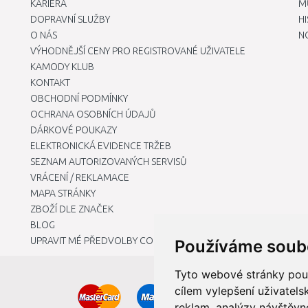
KARIÉRA
M
DOPRAVNÍ SLUŽBY
H
O NÁS
N
VÝHODNĚJŠÍ CENY PRO REGISTROVANÉ UŽIVATELE
KAMODY KLUB
KONTAKT
OBCHODNÍ PODMÍNKY
OCHRANA OSOBNÍCH ÚDAJŮ
DÁRKOVÉ POUKAZY
ELEKTRONICKÁ EVIDENCE TRŽEB
SEZNAM AUTORIZOVANÝCH SERVISŮ
VRÁCENÍ / REKLAMACE
MAPA STRÁNKY
ZBOŽÍ DLE ZNAČEK
BLOG
UPRAVIT MÉ PŘEDVOLBY COOKIES
Používáme soub
Tyto webové stránky použí
cílem vylepšení uživatel
reklam, analýzy návštěvno