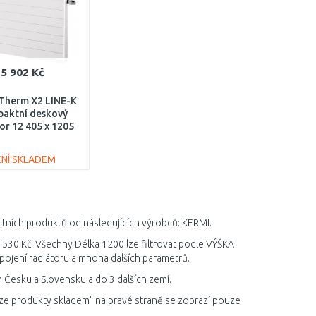
5 902 Kč
Therm X2 LINE-K
aktní deskový
or 12 405 x 1205
120401201N1K
ENÍ SKLADEM
DO KOŠÍKU
Porovnat
litních produktů od následujících výrobců: KERMI.
8 530 Kč. Všechny Délka 1200 lze filtrovat podle VÝŠKA
ojení radiátoru a mnoha dalších parametrů.
 Česku a Slovensku a do 3 dalších zemí.
ze produkty skladem" na pravé straně se zobrazí pouze