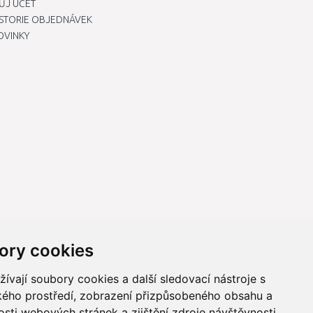
ŮJ ÚČET
ISTORIE OBJEDNÁVEK
OVINKY
ory cookies
vají soubory cookies a další sledovací nástroje s
ského prostředí, zobrazení přizpůsobeného obsahu a
sti webových stránek a zjištění zdroje návštěvnosti.