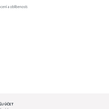
cení a oblíbenosti.
ŮJ ÚČET