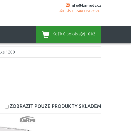
info@kamody.cz
|
PŘIHLÁSIT
ZAREGISTROVAT
Košík
0 položka(y) - 0 Kč
lka 1200
ZOBRAZIT POUZE PRODUKTY
SKLADEM