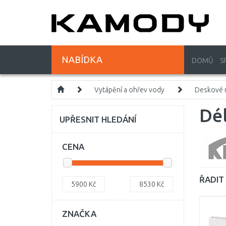
NABÍDKA
DOMŮ
S
Vytápění a ohřev vody
Deskové r
Dé
UPŘESNIT HLEDÁNÍ
CENA
ŘADIT 
5900
Kč
8530
Kč
ZNAČKA