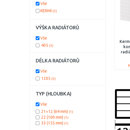
Vše
KERMI
(3)
VÝŠKA RADIÁTORŮ
Vše
Kerm
405
(3)
kom
radi
PL
DÉLKA RADIÁTORŮ
Vše
1205
(3)
TYP (HLOUBKA)
Vše
21=12 (64 mm)
(1)
22 (100 mm)
(1)
33 (155 mm)
(1)