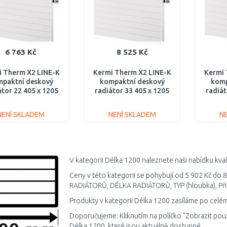
6 763 Kč
8 525 Kč
i Therm X2 LINE-K
Kermi Therm X2 LINE-K
Kermi 
paktní deskový
kompaktní deskový
komp
átor 22 405 x 1205
radiátor 33 405 x 1205
radiát
K220401201N1K
PLK330401201N1K
PLK
NENÍ SKLADEM
NENÍ SKLADEM
N
DO KOŠÍKU
DO KOŠÍKU
Porovnat
Porovnat
V kategorii Délka 1200 naleznete naši nabídku kva
Ceny v této kategorii se pohybují od 5 902 Kč do 
RADIÁTORŮ, DÉLKA RADIÁTORŮ, TYP (hloubka), Přip
Produkty v kategorii Délka 1200 zasíláme po celém
Doporučujeme: Kliknutím na políčko "Zobrazit pou
Délka 1200, které jsou aktuálně dostupné.