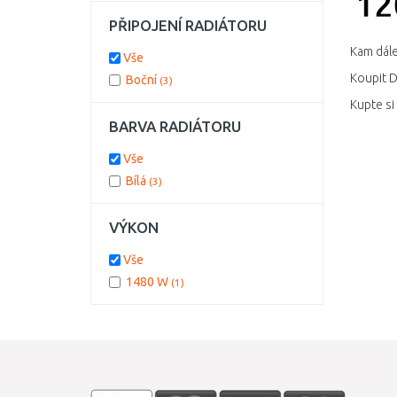
PŘIPOJENÍ RADIÁTORU
Kam dále
Vše
Koupit D
Boční
(3)
Kupte si
BARVA RADIÁTORU
Vše
Bílá
(3)
VÝKON
Vše
1480 W
(1)