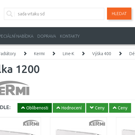
HLEDAT
PECIÁLNÍ NABÍDKA
DOPRAVA
KONTAKTY
adiátory
Kermi
Line-K
Výška 400
Dé
lka 1200
DLE:
Oblíbenosti
Hodnocení
Ceny
Ceny