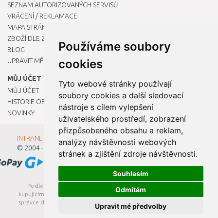
SEZNAM AUTORIZOVANÝCH SERVISŮ
VRÁCENÍ / REKLAMACE
MAPA STRÁNKY
ZBOŽÍ DLE ZNAČEK
Používáme soubory
BLOG
UPRAVIT MÉ PŘEDVOLBY COOKIES
cookies
MŮJ ÚČET
Tyto webové stránky používají
MŮJ ÚČET
soubory cookies a další sledovací
HISTORIE OBJEDNÁVEK
nástroje s cílem vylepšení
NOVINKY
uživatelského prostředí, zobrazení
přizpůsobeného obsahu a reklam,
INTRANET - Přihlášení pro zaměstnance
analýzy návštěvnosti webových
© 2004 - 2026
Kamody s.r.o.
stránek a zjištění zdroje návštěvnosti.
Souhlasím
Podle zákona o evidenci tržeb je prodávající povinen vystavit
Odmítám
kupujícímu účtenku. Zároveň je povinen zaevidovat přijatou tržbu u
správce daně online; v případě technického výpadku pak nejpozději
Upravit mé předvolby
do 48 hodin.