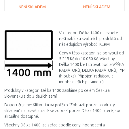
NENÍ SKLADEM
NENÍ SKLADEM
DO KOŠÍKU
DO KOŠÍKU
Porovnat
Porovnat
V kategorii Délka 1400 naleznete
naši nabídku kvalitních produktů od
následujících výrobců: KERMI.
Ceny v této kategorii se pohybují od
5 215 Kč do 10 050 Kč. Všechny
Délka 1400 lze filtrovat podle VÝŠKA
RADIÁTORŮ, DÉLKA RADIÁTORŮ, TYP
(hloubka), Připojení radiátoru a
mnoha dalších parametrů.
Produkty v kategorii Délka 1400 zasíláme po celém Česku a
Slovensku a do 3 dalších zemí.
Doporučujeme: Kliknutím na políčko "Zobrazit pouze produkty
skladem" na pravé straně se zobrazí pouze Délka 1400, které jsou
aktuálně dostupné.
Všechny Délka 1400 lze seřadit podle ceny, hodnocení a