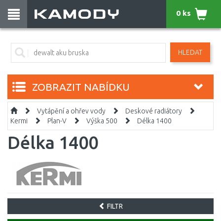
0 ks
HLEDAT
ZOBRAZIT NABÍDKU
Vytápění a ohřev vody
Deskové radiátory
Kermi
Plan-V
Výška 500
Délka 1400
Délka 1400
FILTR