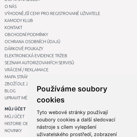
O NÁS
VÝHODNĚJŠÍ CENY PRO REGISTROVANÉ UŽIVATELE
KAMODY KLUB
KONTAKT
OBCHODNÍ PODMÍNKY
OCHRANA OSOBNÍCH ÚDAJŮ
DÁRKOVÉ POUKAZY
ELEKTRONICKÁ EVIDENCE TRŽEB
SEZNAM AUTORIZOVANÝCH SERVISŮ
VRÁCENÍ / REKLAMACE
MAPA STRÁNKY
ZBOŽÍ DLE ZNAČEK
Používáme soubory
BLOG
UPRAVIT MÉ PŘEDVOLBY COOKIES
cookies
MŮJ ÚČET
Tyto webové stránky používají
MŮJ ÚČET
soubory cookies a další sledovací
HISTORIE OBJEDNÁVEK
nástroje s cílem vylepšení
NOVINKY
uživatelského prostředí, zobrazení