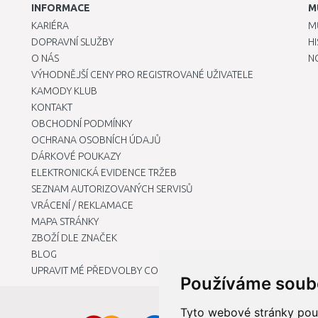
INFORMACE
M
KARIÉRA
M
DOPRAVNÍ SLUŽBY
H
O NÁS
N
VÝHODNĚJŠÍ CENY PRO REGISTROVANÉ UŽIVATELE
KAMODY KLUB
KONTAKT
OBCHODNÍ PODMÍNKY
OCHRANA OSOBNÍCH ÚDAJŮ
DÁRKOVÉ POUKAZY
ELEKTRONICKÁ EVIDENCE TRŽEB
SEZNAM AUTORIZOVANÝCH SERVISŮ
VRÁCENÍ / REKLAMACE
MAPA STRÁNKY
ZBOŽÍ DLE ZNAČEK
BLOG
UPRAVIT MÉ PŘEDVOLBY COOKIES
Používáme soub
Tyto webové stránky použí