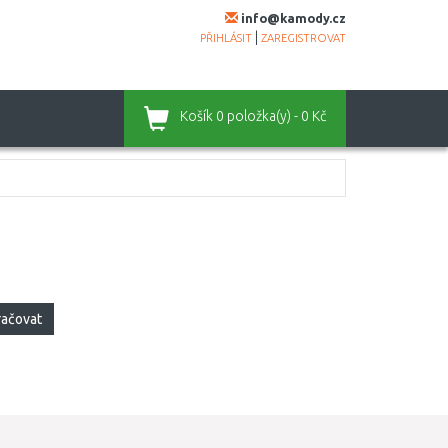
info@kamody.cz
|
PŘIHLÁSIT
ZAREGISTROVAT
Košík
0 položka(y) - 0 Kč
račovat