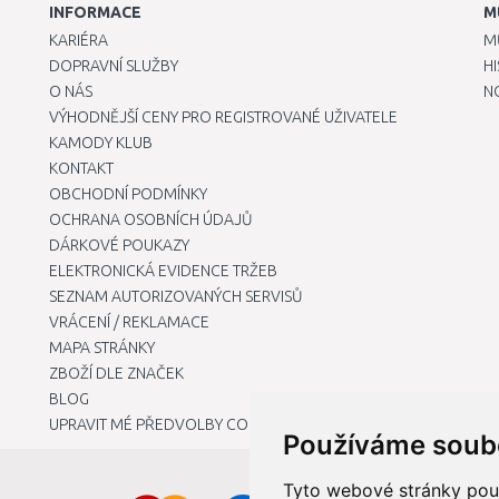
INFORMACE
M
KARIÉRA
M
DOPRAVNÍ SLUŽBY
H
O NÁS
N
VÝHODNĚJŠÍ CENY PRO REGISTROVANÉ UŽIVATELE
KAMODY KLUB
KONTAKT
OBCHODNÍ PODMÍNKY
OCHRANA OSOBNÍCH ÚDAJŮ
DÁRKOVÉ POUKAZY
ELEKTRONICKÁ EVIDENCE TRŽEB
SEZNAM AUTORIZOVANÝCH SERVISŮ
VRÁCENÍ / REKLAMACE
MAPA STRÁNKY
ZBOŽÍ DLE ZNAČEK
BLOG
UPRAVIT MÉ PŘEDVOLBY COOKIES
Používáme soub
Tyto webové stránky použí