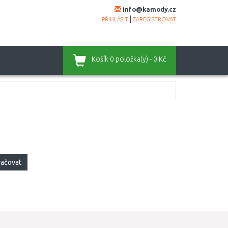
info@kamody.cz
|
PŘIHLÁSIT
ZAREGISTROVAT
Košík
0 položka(y) - 0 Kč
račovat