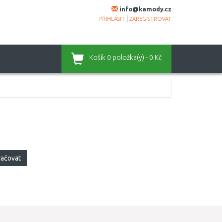
info@kamody.cz
|
PŘIHLÁSIT
ZAREGISTROVAT
Košík
0 položka(y) - 0 Kč
račovat