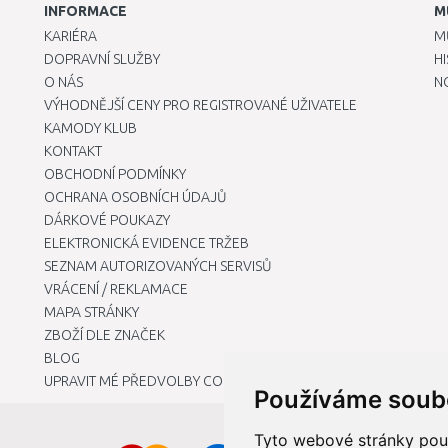
INFORMACE
M
KARIÉRA
M
DOPRAVNÍ SLUŽBY
H
O NÁS
N
VÝHODNĚJŠÍ CENY PRO REGISTROVANÉ UŽIVATELE
KAMODY KLUB
KONTAKT
OBCHODNÍ PODMÍNKY
OCHRANA OSOBNÍCH ÚDAJŮ
DÁRKOVÉ POUKAZY
ELEKTRONICKÁ EVIDENCE TRŽEB
SEZNAM AUTORIZOVANÝCH SERVISŮ
VRÁCENÍ / REKLAMACE
MAPA STRÁNKY
ZBOŽÍ DLE ZNAČEK
BLOG
UPRAVIT MÉ PŘEDVOLBY COOKIES
Používáme soub
Tyto webové stránky použí