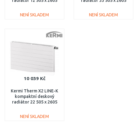
radiátor 12 505 x 2605
radiátor 33 505 x 2605
PLK120502601N1K
PLK330502601N1K
NENÍ SKLADEM
NENÍ SKLADEM
DO KOŠÍKU
DO KOŠÍKU
Porovnat
Porovnat
10 039 Kč
Kermi Therm X2 LINE-K
kompaktní deskový
radiátor 22 505 x 2605
PLK220502601N1K
NENÍ SKLADEM
DO KOŠÍKU