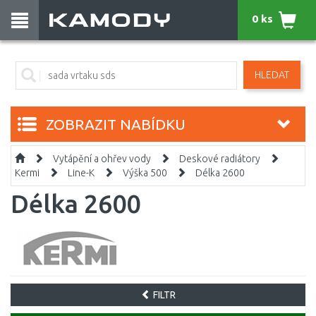
0 ks
HLEDAT
ZOBRAZIT NABÍDKU
Vytápění a ohřev vody
Deskové radiátory
Kermi
Line-K
Výška 500
Délka 2600
Délka 2600
FILTR