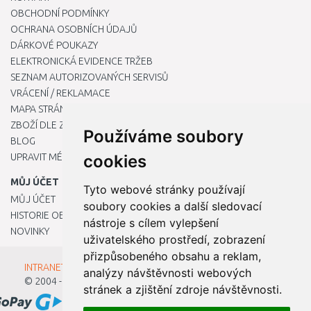
OBCHODNÍ PODMÍNKY
OCHRANA OSOBNÍCH ÚDAJŮ
DÁRKOVÉ POUKAZY
ELEKTRONICKÁ EVIDENCE TRŽEB
SEZNAM AUTORIZOVANÝCH SERVISŮ
VRÁCENÍ / REKLAMACE
MAPA STRÁNKY
ZBOŽÍ DLE ZNAČEK
Používáme soubory
BLOG
UPRAVIT MÉ PŘEDVOLBY COOKIES
cookies
MŮJ ÚČET
Tyto webové stránky používají
MŮJ ÚČET
soubory cookies a další sledovací
HISTORIE OBJEDNÁVEK
nástroje s cílem vylepšení
NOVINKY
uživatelského prostředí, zobrazení
přizpůsobeného obsahu a reklam,
INTRANET - Přihlášení pro zaměstnance
analýzy návštěvnosti webových
© 2004 - 2026
Kamody s.r.o.
stránek a zjištění zdroje návštěvnosti.