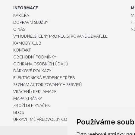
INFORMACE
M
KARIÉRA
M
DOPRAVNÍ SLUŽBY
H
O NÁS
N
VÝHODNĚJŠÍ CENY PRO REGISTROVANÉ UŽIVATELE
KAMODY KLUB
KONTAKT
OBCHODNÍ PODMÍNKY
OCHRANA OSOBNÍCH ÚDAJŮ
DÁRKOVÉ POUKAZY
ELEKTRONICKÁ EVIDENCE TRŽEB
SEZNAM AUTORIZOVANÝCH SERVISŮ
VRÁCENÍ / REKLAMACE
MAPA STRÁNKY
ZBOŽÍ DLE ZNAČEK
BLOG
UPRAVIT MÉ PŘEDVOLBY COOKIES
Používáme soub
Tyto webové stránky použí