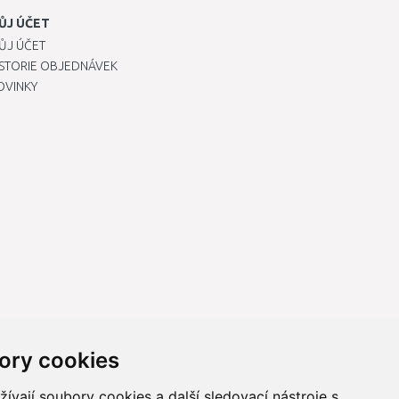
ŮJ ÚČET
ŮJ ÚČET
ISTORIE OBJEDNÁVEK
OVINKY
ory cookies
vají soubory cookies a další sledovací nástroje s