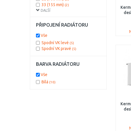
33 (155 mm)
(2)
Kerm
DALŠÍ
des
PT
PŘIPOJENÍ RADIÁTORU
Vše
Spodní VK levé
(5)
Spodní VK pravé
(5)
BARVA RADIÁTORU
Vše
Bílá
(10)
Kerm
des
PT