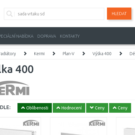
HLEDAT
PECIÁLNÍ NABÍDKA
DOPRAVA
KONTAKTY
adiátory
Kermi
Plan-V
Výška 400
Dé
lka 400
DLE:
Oblíbenosti
Hodnocení
Ceny
Ceny