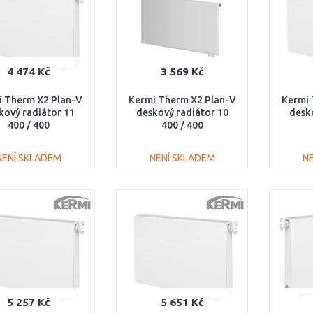
4 474 Kč
3 569 Kč
i Therm X2 Plan-V
Kermi Therm X2 Plan-V
Kermi 
kový radiátor 11
deskový radiátor 10
desk
400 / 400
400 / 400
V110400401R1K
PTV100400401R1K
PTV
NENÍ SKLADEM
NENÍ SKLADEM
N
DO KOŠÍKU
DO KOŠÍKU
Porovnat
Porovnat
5 257 Kč
5 651 Kč