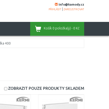
info@kamody.cz
|
PŘIHLÁSIT
ZAREGISTROVAT
Košík
0 položka(y) - 0 Kč
lka 400
ZOBRAZIT POUZE PRODUKTY
SKLADEM