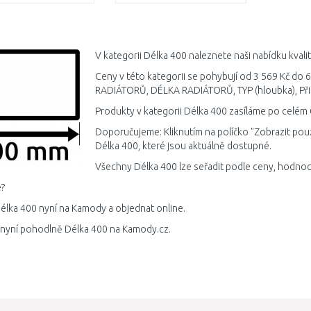
DO KOŠÍKU
DO KOŠÍKU
Porovnat
Porovnat
V kategorii Délka 400 naleznete naši nabídku kvali
Ceny v této kategorii se pohybují od 3 569 Kč do 6
RADIÁTORŮ, DÉLKA RADIÁTORŮ, TYP (hloubka), Přip
Produkty v kategorii Délka 400 zasíláme po celém 
Doporučujeme: Kliknutím na políčko "Zobrazit pou
Délka 400, které jsou aktuálně dostupné.
Všechny Délka 400 lze seřadit podle ceny, hodnoce
?
élka 400 nyní na Kamody a objednat online.
 nyní pohodlně Délka 400 na Kamody.cz.