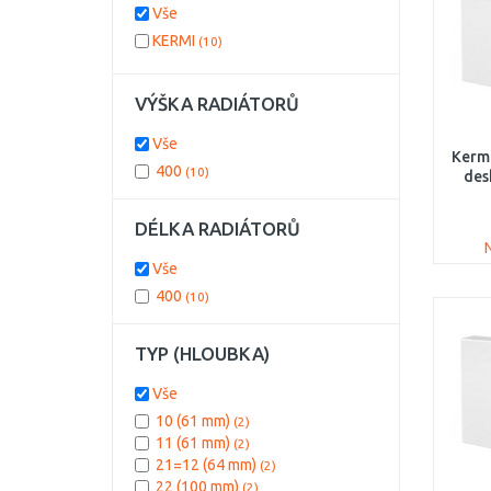
Vše
KERMI
(10)
VÝŠKA RADIÁTORŮ
Vše
Kerm
400
(10)
des
PT
DÉLKA RADIÁTORŮ
Vše
400
(10)
TYP (HLOUBKA)
Vše
10 (61 mm)
(2)
11 (61 mm)
(2)
21=12 (64 mm)
(2)
22 (100 mm)
(2)