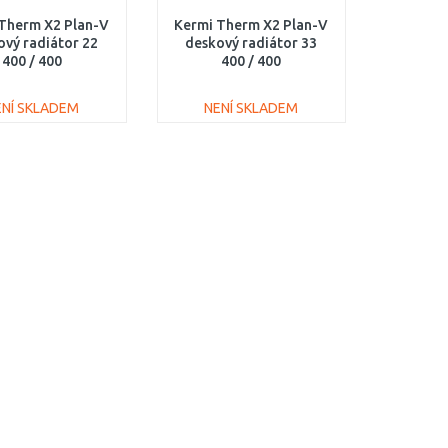
Therm X2 Plan-V
Kermi Therm X2 Plan-V
ový radiátor 22
deskový radiátor 33
400 / 400
400 / 400
220400401L1K
PTV330400401L1K
ENÍ SKLADEM
NENÍ SKLADEM
DO KOŠÍKU
DO KOŠÍKU
Porovnat
Porovnat