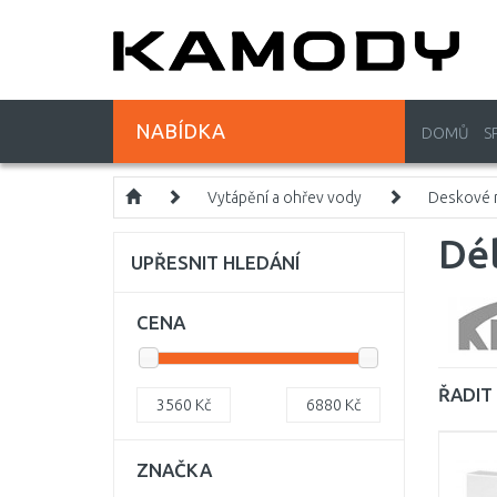
NABÍDKA
DOMŮ
S
Vytápění a ohřev vody
Deskové r
Dé
UPŘESNIT HLEDÁNÍ
CENA
ŘADIT 
3560
Kč
6880
Kč
ZNAČKA