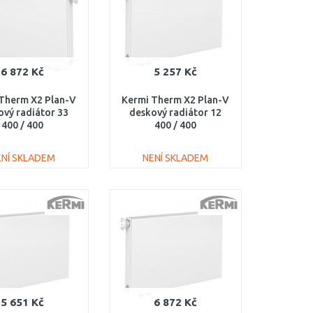
6 872 Kč
5 257 Kč
Therm X2 Plan-V
Kermi Therm X2 Plan-V
ový radiátor 33
deskový radiátor 12
400 / 400
400 / 400
330400401R1K
PTV120400401L1K
ENÍ SKLADEM
NENÍ SKLADEM
DO KOŠÍKU
DO KOŠÍKU
Porovnat
Porovnat
5 651 Kč
6 872 Kč