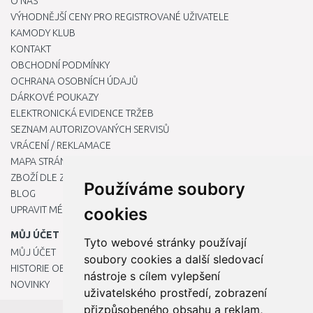
O NÁS
VÝHODNĚJŠÍ CENY PRO REGISTROVANÉ UŽIVATELE
KAMODY KLUB
KONTAKT
OBCHODNÍ PODMÍNKY
OCHRANA OSOBNÍCH ÚDAJŮ
DÁRKOVÉ POUKAZY
ELEKTRONICKÁ EVIDENCE TRŽEB
SEZNAM AUTORIZOVANÝCH SERVISŮ
VRÁCENÍ / REKLAMACE
MAPA STRÁNKY
ZBOŽÍ DLE ZNAČEK
Používáme soubory
BLOG
UPRAVIT MÉ PŘEDVOLBY COOKIES
cookies
MŮJ ÚČET
Tyto webové stránky používají
MŮJ ÚČET
soubory cookies a další sledovací
HISTORIE OBJEDNÁVEK
nástroje s cílem vylepšení
NOVINKY
uživatelského prostředí, zobrazení
přizpůsobeného obsahu a reklam,