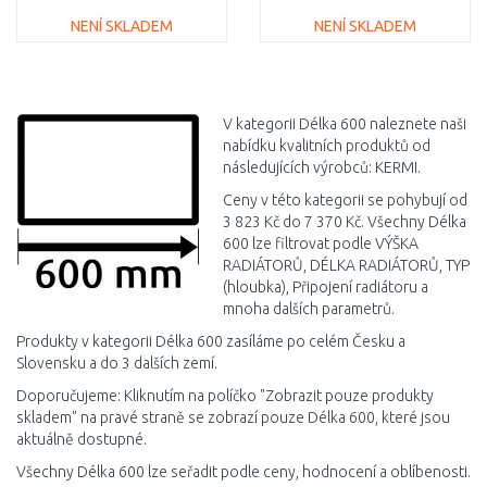
NENÍ SKLADEM
NENÍ SKLADEM
DO KOŠÍKU
DO KOŠÍKU
Porovnat
Porovnat
V kategorii Délka 600 naleznete naši
nabídku kvalitních produktů od
následujících výrobců: KERMI.
Ceny v této kategorii se pohybují od
3 823 Kč do 7 370 Kč. Všechny Délka
600 lze filtrovat podle VÝŠKA
RADIÁTORŮ, DÉLKA RADIÁTORŮ, TYP
(hloubka), Připojení radiátoru a
mnoha dalších parametrů.
Produkty v kategorii Délka 600 zasíláme po celém Česku a
Slovensku a do 3 dalších zemí.
Doporučujeme: Kliknutím na políčko "Zobrazit pouze produkty
skladem" na pravé straně se zobrazí pouze Délka 600, které jsou
aktuálně dostupné.
Všechny Délka 600 lze seřadit podle ceny, hodnocení a oblíbenosti.