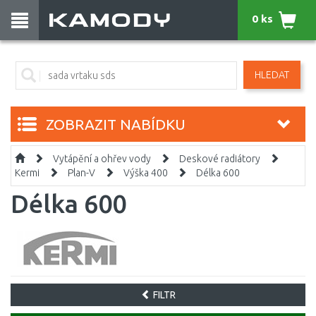
0 ks
HLEDAT
ZOBRAZIT NABÍDKU
Vytápění a ohřev vody
Deskové radiátory
Kermi
Plan-V
Výška 400
Délka 600
Délka 600
FILTR