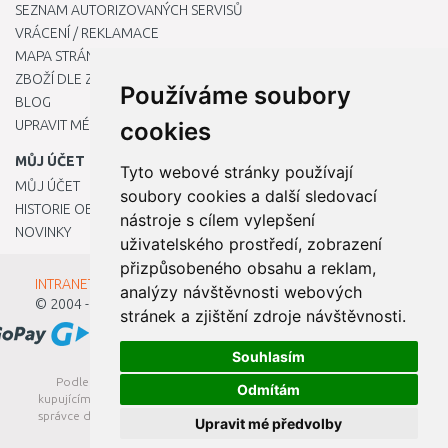
SEZNAM AUTORIZOVANÝCH SERVISŮ
VRÁCENÍ / REKLAMACE
MAPA STRÁNKY
ZBOŽÍ DLE ZNAČEK
Používáme soubory
BLOG
UPRAVIT MÉ PŘEDVOLBY COOKIES
cookies
MŮJ ÚČET
Tyto webové stránky používají
MŮJ ÚČET
soubory cookies a další sledovací
HISTORIE OBJEDNÁVEK
nástroje s cílem vylepšení
NOVINKY
uživatelského prostředí, zobrazení
přizpůsobeného obsahu a reklam,
INTRANET - Přihlášení pro zaměstnance
analýzy návštěvnosti webových
© 2004 - 2026
Kamody s.r.o.
stránek a zjištění zdroje návštěvnosti.
Souhlasím
Podle zákona o evidenci tržeb je prodávající povinen vystavit
Odmítám
kupujícímu účtenku. Zároveň je povinen zaevidovat přijatou tržbu u
správce daně online; v případě technického výpadku pak nejpozději
Upravit mé předvolby
do 48 hodin.