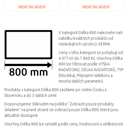
NENÍ SKLADEM
NENÍ SKLADEM
DO KOŠÍKU
DO KOŠÍKU
Porovnat
Porovnat
V kategorii Délka 800 naleznete naši
nabídku kvalitních produktů od
následujících výrobců: KERMI.
Ceny v této kategorii se pohybují od
4 077 Kč do 7 860 Kč. Všechny Délka
800 lze filtrovat podle VÝŠKA
RADIÁTORŮ, DÉLKA RADIÁTORŮ, TYP
(hloubka), Připojení radiátoru a
mnoha dalších parametrů.
Produkty v kategorii Délka 800 zasíláme po celém Česku a
Slovensku a do 3 dalších zemí.
Doporučujeme: Kliknutím na políčko "Zobrazit pouze produkty
skladem" na pravé straně se zobrazí pouze Délka 800, které jsou
aktuálně dostupné.
Všechny Délka 800 lze seřadit podle ceny, hodnocení a oblíbenosti.