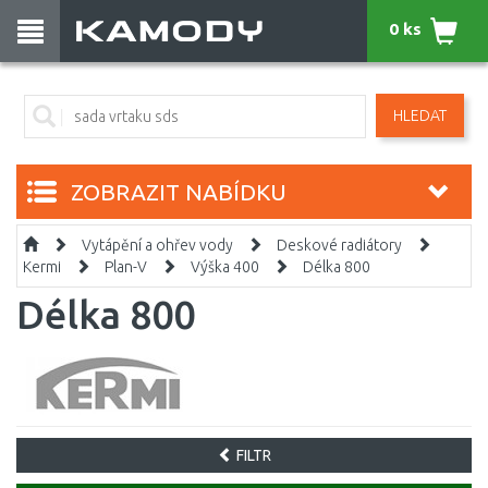
0 ks
HLEDAT
ZOBRAZIT NABÍDKU
Vytápění a ohřev vody
Deskové radiátory
Kermi
Plan-V
Výška 400
Délka 800
Délka 800
FILTR