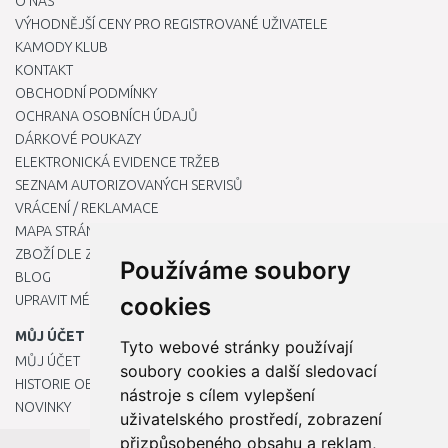
O NÁS
VÝHODNĚJŠÍ CENY PRO REGISTROVANÉ UŽIVATELE
KAMODY KLUB
KONTAKT
OBCHODNÍ PODMÍNKY
OCHRANA OSOBNÍCH ÚDAJŮ
DÁRKOVÉ POUKAZY
ELEKTRONICKÁ EVIDENCE TRŽEB
SEZNAM AUTORIZOVANÝCH SERVISŮ
VRÁCENÍ / REKLAMACE
MAPA STRÁNKY
ZBOŽÍ DLE ZNAČEK
Používáme soubory
BLOG
UPRAVIT MÉ PŘEDVOLBY COOKIES
cookies
MŮJ ÚČET
Tyto webové stránky používají
MŮJ ÚČET
soubory cookies a další sledovací
HISTORIE OBJEDNÁVEK
nástroje s cílem vylepšení
NOVINKY
uživatelského prostředí, zobrazení
přizpůsobeného obsahu a reklam,