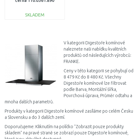
černá 110.0361.890
SKLADEM
DO KOŠÍKU
Porovnat
V kategorii Digestoře komínové
naleznete naši nabídku kvalitních
produktů od následujících výrobců:
FRANKE.
Ceny v této kategorii se pohybují od
8 479 Kč do 8 480 Kč. Všechny
Digestoře komínové lze filtrovat
podle Barva, Montážní šířka,
Povrchová úprava, Průměr odtahu a
mnoha dalších parametrů.
Produkty v kategorii Digestoře komínové zasíláme po celém Česku
a Slovensku a do 3 dalších zemí.
Doporučujeme: Kliknutím na políčko "Zobrazit pouze produkty
skladem" na pravé straně se zobrazí pouze Digestoře komínové,