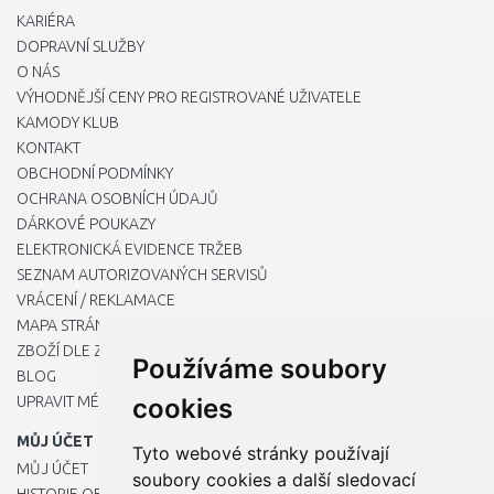
KARIÉRA
DOPRAVNÍ SLUŽBY
O NÁS
VÝHODNĚJŠÍ CENY PRO REGISTROVANÉ UŽIVATELE
KAMODY KLUB
KONTAKT
OBCHODNÍ PODMÍNKY
OCHRANA OSOBNÍCH ÚDAJŮ
DÁRKOVÉ POUKAZY
ELEKTRONICKÁ EVIDENCE TRŽEB
SEZNAM AUTORIZOVANÝCH SERVISŮ
VRÁCENÍ / REKLAMACE
MAPA STRÁNKY
ZBOŽÍ DLE ZNAČEK
Používáme soubory
BLOG
UPRAVIT MÉ PŘEDVOLBY COOKIES
cookies
MŮJ ÚČET
Tyto webové stránky používají
MŮJ ÚČET
soubory cookies a další sledovací