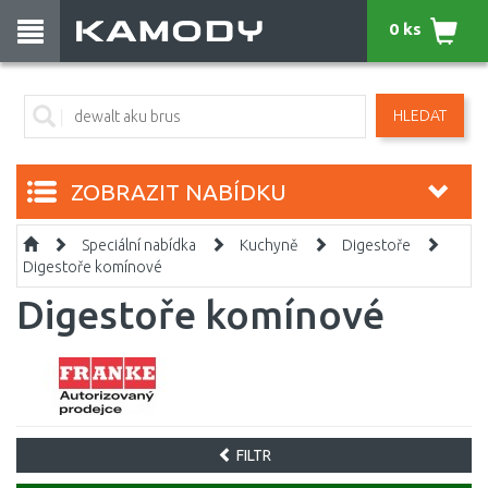
0 ks
HLEDAT
ZOBRAZIT NABÍDKU
Speciální nabídka
Kuchyně
Digestoře
Digestoře komínové
Digestoře komínové
FILTR