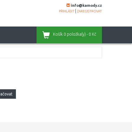
info@kamody.cz
|
PŘIHLÁSIT
ZAREGISTROVAT
Košík
0 položka(y) - 0 Kč
račovat