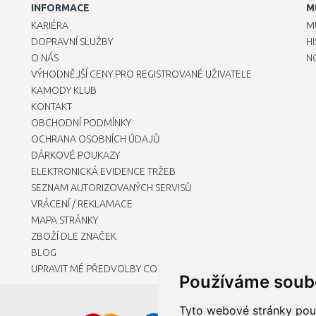
INFORMACE
M
KARIÉRA
M
DOPRAVNÍ SLUŽBY
H
O NÁS
N
VÝHODNĚJŠÍ CENY PRO REGISTROVANÉ UŽIVATELE
KAMODY KLUB
KONTAKT
OBCHODNÍ PODMÍNKY
OCHRANA OSOBNÍCH ÚDAJŮ
DÁRKOVÉ POUKAZY
ELEKTRONICKÁ EVIDENCE TRŽEB
SEZNAM AUTORIZOVANÝCH SERVISŮ
VRÁCENÍ / REKLAMACE
MAPA STRÁNKY
ZBOŽÍ DLE ZNAČEK
BLOG
UPRAVIT MÉ PŘEDVOLBY COOKIES
Používáme soub
Tyto webové stránky použí