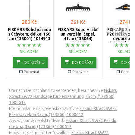
280 Kč
261 Kč
274 Kč
FISKARS Solid násada
FISKARS Solid Hrábě
FISKARS Sing
s úchytem, délka: 160
univerzální čepel,
P26 Nůžky zah
cm (135001) 1014913
41cm (135064)
dvoučepel
1014917
(111260) 10
SKLADEM
SKLADEM
SKLADE
DO KOŠÍKU
DO KOŠÍKU
DO KOŠ
Porovnat
Porovnat
Porovna
Um nach Deutschland zu versenden, besuchen Sie
Fiskars
Xtract SW72 Handsäge für Feinzahnung, 35cm, (123860)
1000612
Pre odoslanie na Slovensko navštívte
Fiskars Xtract SW72
Pílka stavebná 35cm, (123860) 1000612
Aby wysłać do Polski odwiedź
Fiskars Xtract SW72 Piła do
drewna, 35cm, (123860) 1000612
Magyarországra történő szállítás
Fiskars Xtract SW72