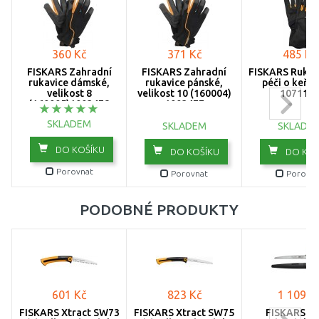
360 Kč
371 Kč
485 Kč
FISKARS Zahradní
FISKARS Zahradní
FISKARS Rukav
rukavice dámské,
rukavice pánské,
péči o keře 
velikost 8
velikost 10 (160004)
107115
(160005)1003478
1003477
SKLADEM
SKLADEM
SKLADE
DO KOŠÍKU
DO KOŠÍKU
DO KOŠ
Porovnat
Porovnat
Porovna
PODOBNÉ PRODUKTY
601 Kč
823 Kč
1 109 K
FISKARS Xtract SW73
FISKARS Xtract SW75
FISKARS S