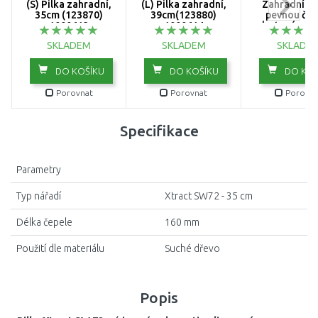
(S) Pilka zahradní,
(L) Pilka zahradní,
Zahradní pil
35cm (123870)
39cm(123880)
pevnou čepe
1000613
1000614
plastové pou
49cm (1238
SKLADEM
SKLADEM
SKLADE
100162
DO KOŠÍKU
DO KOŠÍKU
DO KOŠ
Porovnat
Porovnat
Porovna
Specifikace
Parametry
Typ nářadí
Xtract SW72 - 35 cm
Délka čepele
160 mm
Použití dle materiálu
Suché dřevo
Popis