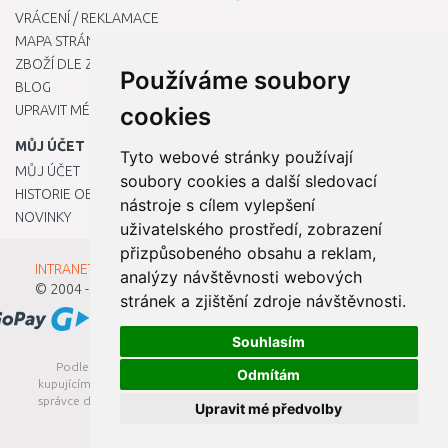
VRÁCENÍ / REKLAMACE
MAPA STRÁNKY
ZBOŽÍ DLE ZNAČEK
Používáme soubory
BLOG
cookies
UPRAVIT MÉ PŘEDVOLBY COOKIES
MŮJ ÚČET
Tyto webové stránky používají
MŮJ ÚČET
soubory cookies a další sledovací
HISTORIE OBJEDNÁVEK
nástroje s cílem vylepšení
NOVINKY
uživatelského prostředí, zobrazení
přizpůsobeného obsahu a reklam,
INTRANET - Přihlášení pro zaměstnance
analýzy návštěvnosti webových
© 2004 - 2026
Kamody s.r.o.
stránek a zjištění zdroje návštěvnosti.
Souhlasím
Podle zákona o evidenci tržeb je prodávající povinen vystavit
Odmítám
kupujícímu účtenku. Zároveň je povinen zaevidovat přijatou tržbu u
správce daně online; v případě technického výpadku pak nejpozději
Upravit mé předvolby
do 48 hodin.