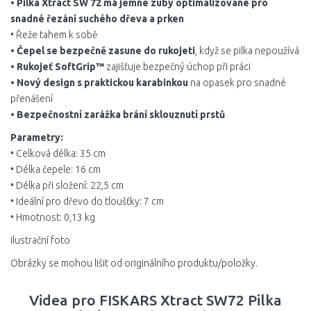
• Pilka Xtract SW 72 má jemné zuby optimalizované pro
snadné řezání suchého dřeva a prken
• Řeže tahem k sobě
• Čepel se bezpečně zasune do rukojeti
, když se pilka nepoužívá
• Rukojeť SoftGrip™
zajišťuje bezpečný úchop při práci
• Nový design s praktickou karabinkou
na opasek pro snadné
přenášení
• Bezpečnostní zarážka brání sklouznutí prstů
Parametry:
• Celková délka: 35 cm
• Délka čepele: 16 cm
• Délka při složení: 22,5 cm
• Ideální pro dřevo do tloušťky: 7 cm
• Hmotnost: 0,13 kg
ilustrační foto
Obrázky se mohou lišit od originálního produktu/položky.
Videa pro FISKARS Xtract SW72 Pilka