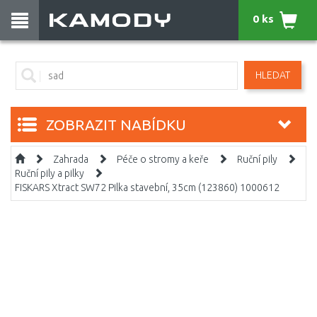
0 ks
HLEDAT
ZOBRAZIT NABÍDKU
Zahrada
Péče o stromy a keře
Ruční pily
Ruční pily a pilky
FISKARS Xtract SW72 Pilka stavební, 35cm (123860) 1000612