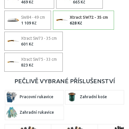
469 Kč
665 Kč
SW84 - 49 cm
Xtract SW72 - 35 cm
1 109 Kč
628 Kč
Xtract SW73 - 35 cm
601 Kč
Xtract SW75 - 33 cm
823 Kč
PEČLIVĚ VYBRANÉ PŘÍSLUŠENSTVÍ
Pracovní rukavice
Zahradní koše
Zahradní rukavice