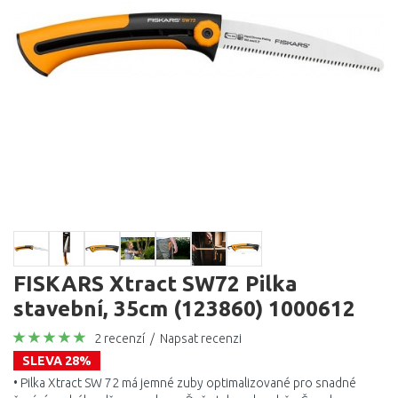
FISKARS Xtract SW72 Pilka
stavební, 35cm (123860) 1000612
2 recenzí
/
Napsat recenzi
SLEVA 28%
• Pilka Xtract SW 72 má jemné zuby optimalizované pro snadné