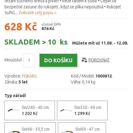
řezání suchého dřeva a prken • Řeže tahem k sobě • Čepel se
bezpečně zasune do rukojeti , když se pilka nepoužívá • Rukojeť
SoftG...
Zobrazit celý popis »
628 Kč
včetně DPH
876 Kč
SKLADEM > 10 ks
Můžete mít už 11.08. - 12.08.
Množství:
POROVNAT
Výrobce:
FISKARS
Kód / Model:
1000612
Záruka:
5 let
Váha:
0,14 kg
Typ nářadí
SW240 - 40 cm
SW330 - 49 cm
1 202 Kč
1 299 Kč
SW68 - 35,5 cm
SW69 - 47 cm