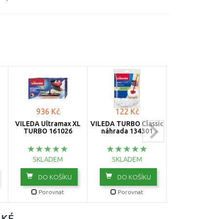
936 Kč
122 Kč
615 Kč
VILEDA Ultramax XL
VILEDA TURBO Classic
VILEDA Ultra
TURBO 161026
náhrada 134301
set BOX 16
SKLADEM
SKLADEM
SKLADE
DO KOŠÍKU
DO KOŠÍKU
DO KOŠ
Porovnat
Porovnat
Porovn
AKÉ