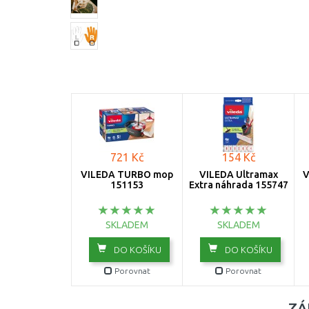
721 Kč
154 Kč
VILEDA TURBO mop
VILEDA Ultramax
V
151153
Extra náhrada 155747
SKLADEM
SKLADEM
DO KOŠÍKU
DO KOŠÍKU
Porovnat
Porovnat
ZÁ