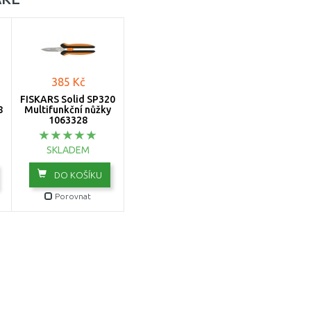
385 Kč
FISKARS Solid SP320
8
Multifunkční nůžky
1063328
SKLADEM
DO KOŠÍKU
Porovnat