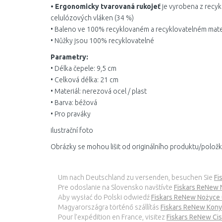
• Ergonomicky tvarovaná rukojeť
je vyrobena z recy
celulózových vláken (34 %)
• Baleno ve 100% recyklovaném a recyklovatelném mate
• Nůžky jsou 100% recyklovatelné
Parametry:
• Délka čepele: 9,5 cm
• Celková délka: 21 cm
• Materiál: nerezová ocel / plast
• Barva: béžová
• Pro praváky
ilustrační foto
Obrázky se mohou lišit od originálního produktu/položk
Um nach Deutschland zu versenden, besuchen Sie
Fi
Pre odoslanie na Slovensko navštívte
Fiskars ReNew 
Aby wysłać do Polski odwiedź
Fiskars ReNew Nożyce
Magyarországra történő szállítás
Fiskars ReNew Kony
Pour l’expédition en France, visitez
Fiskars ReNew Ci