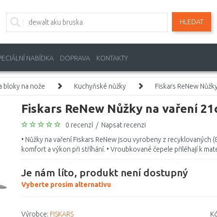
HLEDAT
PECIÁLNÍ NABÍDKA
DOPRAVA
KONTAKTY
a bloky na nože
Kuchyňské nůžky
Fiskars ReNew Nůžk
Fiskars ReNew Nůžky na vaření 2
0 recenzí
/
Napsat recenzi
• Nůžky na vaření Fiskars ReNew jsou vyrobeny z recyklovaných (
komfort a výkon při stříhání. • Vroubkované čepele přiléhají k mate
Je nám líto, produkt není dostupný
Vyberte prosím alternativu
Výrobce:
FISKARS
Kó