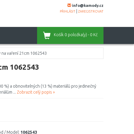
info@kamody.cz
|
PŘIHLÁSIT
ZAREGISTROVAT
Košík
0 položka(y) - 0 Kč
y na vaření 21cm 1062543
1cm 1062543
80 %) a obnovitelných (13 %) materiálů pro jedinečný
riálům ...
Zobrazit celý popis »
d / Model:
1062543