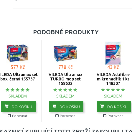
PODOBNÉ PRODUKTY
577 Kč
778 Kč
43 Kč
ILEDA Ultramax set
VILEDA Ultramax
VILEDA Actifibre
box, černý 155737
TURBO mop set
mikrohadřík 1 ks
158632
148307
SKLADEM
SKLADEM
SKLADEM
DO KOŠÍKU
DO KOŠÍKU
DO KOŠÍKU
Porovnat
Porovnat
Porovnat
KAZNICÍ KUPUJÍCÍ TOTO ZBOŽÍ ZAKOUPILI T