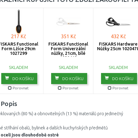
217 Kč
351 Kč
432 Kč
FISKARS Functional
FISKARS Functional
FISKARS Hardware
Form Lžíce 29cm
Form Univerzální
Nůžky 25cm 102047
1027299
nůžky, 21cm, bílé
1020412
SKLADEM
SKLADEM
SKLADEM
DO KOŠÍKU
DO KOŠÍKU
DO KOŠÍKU
Porovnat
Porovnat
Porovnat
Popis
klovaných (80 %) a obnovitelných (13 %) materiálů pro jedinečný
né stříhání obalů, bylinek a dalších kuchyňských předmětů
oceli jsou dlouhodobě ostré