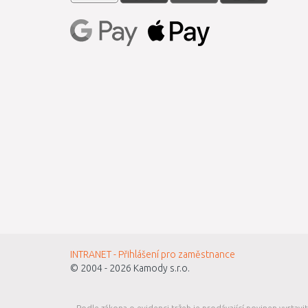
INTRANET - Přihlášení pro zaměstnance
© 2004 - 2026
Kamody s.r.o.
Podle zákona o evidenci tržeb je prodávající povinen vystavi