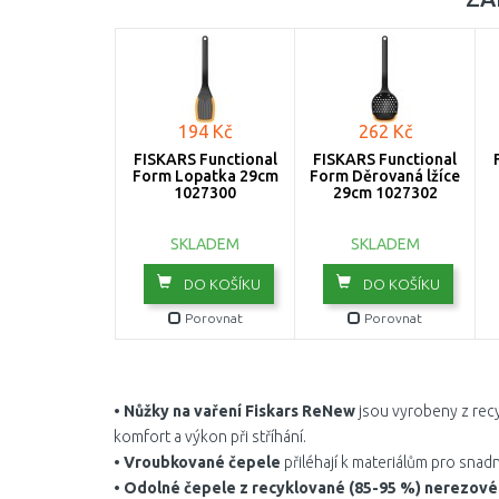
194 Kč
262 Kč
FISKARS Functional
FISKARS Functional
Form Lopatka 29cm
Form Děrovaná lžíce
1027300
29cm 1027302
SKLADEM
SKLADEM
DO KOŠÍKU
DO KOŠÍKU
Porovnat
Porovnat
• Nůžky na vaření Fiskars ReNew
jsou vyrobeny z recy
komfort a výkon při stříhání.
• Vroubkované čepele
přiléhají k materiálům pro snad
• Odolné čepele z recyklované
(85-95 %) nerezové 