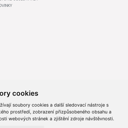
OVINKY
ory cookies
vají soubory cookies a další sledovací nástroje s
ského prostředí, zobrazení přizpůsobeného obsahu a
sti webových stránek a zjištění zdroje návštěvnosti.
ně online; v případě technického výpadku pak nejpozději do 48