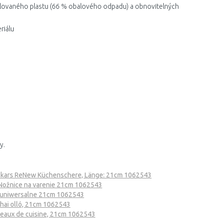
klovaného plastu (66 % obalového odpadu) a obnovitelných
riálu
y.
skars ReNew Küchenschere, Länge: 21cm 1062543
Nožnice na varenie 21cm 1062543
 uniwersalne 21cm 1062543
hai olló, 21cm 1062543
seaux de cuisine, 21cm 1062543