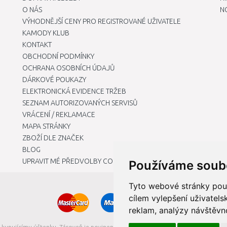
O NÁS
N
VÝHODNĚJŠÍ CENY PRO REGISTROVANÉ UŽIVATELE
KAMODY KLUB
KONTAKT
OBCHODNÍ PODMÍNKY
OCHRANA OSOBNÍCH ÚDAJŮ
DÁRKOVÉ POUKAZY
ELEKTRONICKÁ EVIDENCE TRŽEB
SEZNAM AUTORIZOVANÝCH SERVISŮ
VRÁCENÍ / REKLAMACE
MAPA STRÁNKY
ZBOŽÍ DLE ZNAČEK
BLOG
UPRAVIT MÉ PŘEDVOLBY COOKIES
Používáme soub
Tyto webové stránky použí
cílem vylepšení uživatel
reklam, analýzy návštěvno
t kupujícímu účtenku. Zároveň je povinen zaevidovat přijatou tržbu u správce da