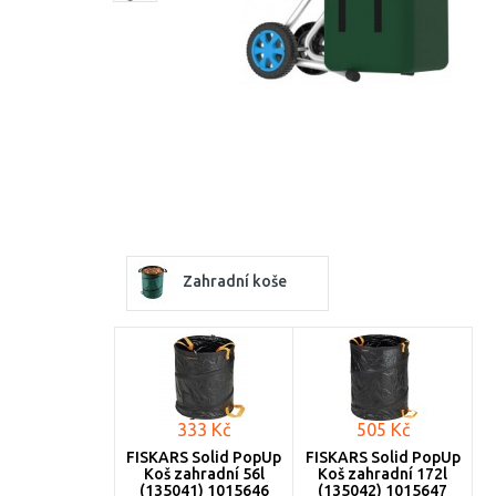
Zahradní koše
333 Kč
505 Kč
FISKARS Solid PopUp
FISKARS Solid PopUp
Koš zahradní 56l
Koš zahradní 172l
(135041) 1015646
(135042) 1015647