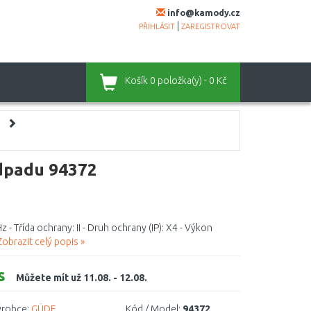
info@kamody.cz
|
PŘIHLÁSIT
ZAREGISTROVAT
Košík
0 položka(y) - 0 Kč
dpadu 94372
 - Třída ochrany: II - Druh ochrany (IP): X4 - Výkon
Zobrazit celý popis »
s
Můžete mít už 11.08. - 12.08.
robce:
GÜDE
Kód / Model:
94372