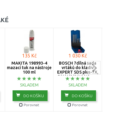
AKÉ
135 Kč
1 030 Kč
2 695 K
MAKITA 198993-4
BOSCH 7dílná sada
MAKITA DJR18
mazací tuk na nástroje
vrtáků do kladiv
pila ocaska Li-
100 ml
EXPERT SDS plus-7X,
18V, bez a
5/6/6/8/8/10/12 mm
2608900195
SKLADEM
SKLADEM
SKLADE
DO KOŠÍKU
DO KOŠÍKU
DO KOŠ
Porovnat
Porovnat
Porovn