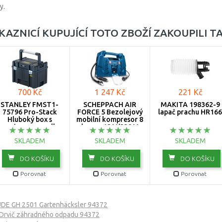
y.
KAZNICÍ KUPUJÍCÍ TOTO ZBOŽÍ ZAKOUPILI T
700 Kč
1 247 Kč
221 Kč
STANLEY FMST1-
SCHEPPACH AIR
MAKITA 198362-9
75796 Pro-Stack
FORCE 5 Bezolejový
lapač prachu HR166
Hluboký box s
mobilní kompresor 8
rganizerem a velkou
bar na 12 V/230 V
rukojetí
5906142901
SKLADEM
SKLADEM
SKLADEM
DO KOŠÍKU
DO KOŠÍKU
DO KOŠÍKU
Porovnat
Porovnat
Porovnat
DE GH 2501 Gartenhäcksler 94372
Drvič záhradného odpadu 94372