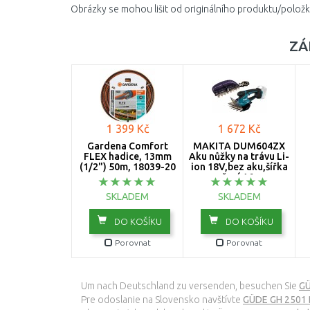
Obrázky se mohou lišit od originálního produktu/položk
ZÁ
1 399 Kč
1 672 Kč
Gardena Comfort
MAKITA DUM604ZX
FLEX hadice, 13mm
Aku nůžky na trávu Li-
(1/2") 50m, 18039-20
ion 18V,bez aku,šířka
sečení 16cm
o
SKLADEM
SKLADEM
DO KOŠÍKU
DO KOŠÍKU
Porovnat
Porovnat
Um nach Deutschland zu versenden, besuchen Sie
GÜ
Pre odoslanie na Slovensko navštívte
GÜDE GH 2501 