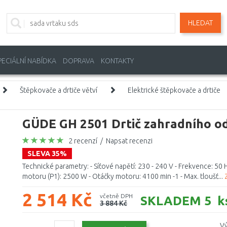
HLEDAT
PECIÁLNÍ NABÍDKA
DOPRAVA
KONTAKTY
Štěpkovače a drtiče větví
Elektrické štěpkovače a drtiče
GÜDE GH 2501 Drtič zahradního o
2 recenzí
/
Napsat recenzi
SLEVA 35%
Technické parametry: - Síťové napětí: 230 - 240 V - Frekvence: 50 Hz
motoru (P1): 2500 W - Otáčky motoru: 4100 min -1 - Max. tloušť...
2 514 Kč
včetně DPH
SKLADEM 5 k
3 884 Kč
Vý