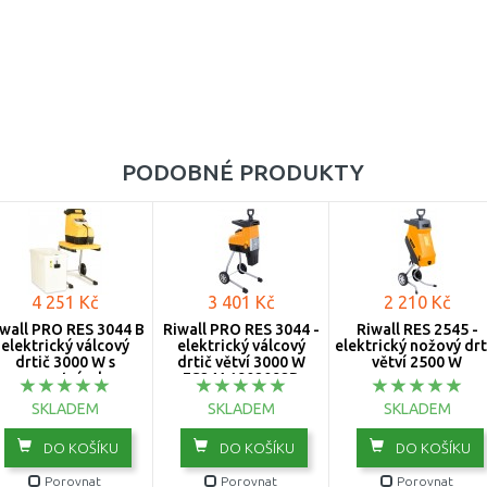
PODOBNÉ PRODUKTY
4 251 Kč
3 401 Kč
2 210 Kč
wall PRO RES 3044 B
Riwall PRO RES 3044 -
Riwall RES 2545 -
elektrický válcový
elektrický válcový
elektrický nožový drt
drtič 3000 W s
drtič větví 3000 W
větví 2500 W
ansparentním boxem
ES24A1902092B
ES24A1901064B
SKLADEM
SKLADEM
SKLADEM
DO KOŠÍKU
DO KOŠÍKU
DO KOŠÍKU
Porovnat
Porovnat
Porovnat