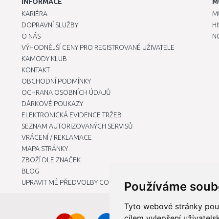
INFORMACE
M
KARIÉRA
M
DOPRAVNÍ SLUŽBY
H
O NÁS
N
VÝHODNĚJŠÍ CENY PRO REGISTROVANÉ UŽIVATELE
KAMODY KLUB
KONTAKT
OBCHODNÍ PODMÍNKY
OCHRANA OSOBNÍCH ÚDAJŮ
DÁRKOVÉ POUKAZY
ELEKTRONICKÁ EVIDENCE TRŽEB
SEZNAM AUTORIZOVANÝCH SERVISŮ
VRÁCENÍ / REKLAMACE
MAPA STRÁNKY
ZBOŽÍ DLE ZNAČEK
BLOG
UPRAVIT MÉ PŘEDVOLBY COOKIES
Používáme soub
Tyto webové stránky použí
cílem vylepšení uživatel