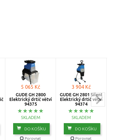
5 065 Kč
3 904 Kč
5 017 K
GÜDE GH 2800
GÜDE GH 2801 Silent
AL-KO Easy Cr
ič
Elektrický drtič větví
Elektrický drtič větví
2810 Drtič zah
94375
94374
odpadu (2800W
113872
SKLADEM
SKLADEM
SKLADE
DO KOŠÍKU
DO KOŠÍKU
DO KOŠ
Porovnat
Porovnat
Porovn