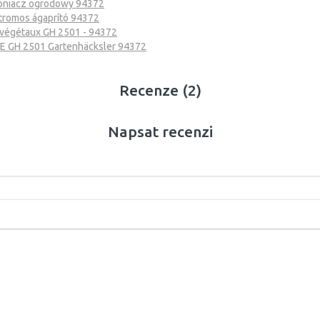
bniacz ogrodowy 94372
tromos ágaprító 94372
végétaux GH 2501 - 94372
E GH 2501 Gartenhäcksler 94372
Recenze (2)
Napsat recenzi