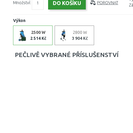
Množství:
POROVNAT
Zá
Výkon
2500 W
2800 W
2 514 Kč
3 904 Kč
PEČLIVĚ VYBRANÉ PŘÍSLUŠENSTVÍ