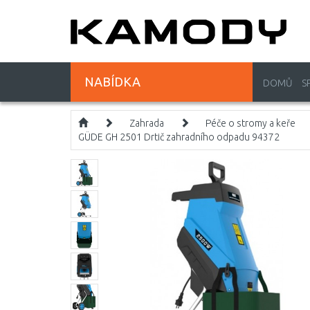
NABÍDKA
DOMŮ
S
Zahrada
Péče o stromy a keře
GÜDE GH 2501 Drtič zahradního odpadu 94372