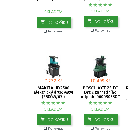
SKLADEM
SKLADEM
DO KOŠÍKU
DO KOŠÍKU
Porovnat
Porovnat
7 232 Kč
10 499 Kč
MAKITA UD2500
BOSCH AXT 25 TC
Ri
Elektrický drtič větví
Drtič zahradního
(2500W/67l)
odpadu 060080330C
tr
SKLADEM
SKLADEM
DO KOŠÍKU
DO KOŠÍKU
Porovnat
Porovnat