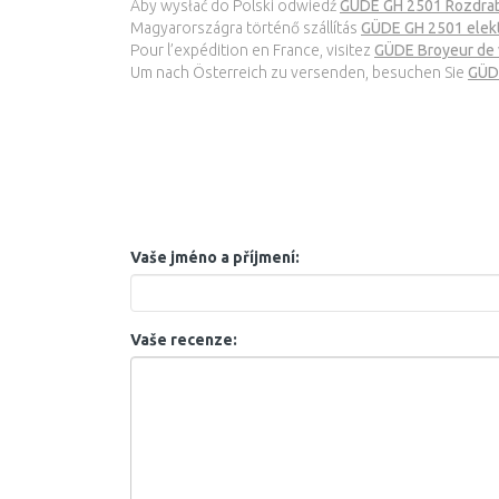
Aby wysłać do Polski odwiedź
GÜDE GH 2501 Rozdra
Magyarországra történő szállítás
GÜDE GH 2501 elek
Pour l’expédition en France, visitez
GÜDE Broyeur de 
Um nach Österreich zu versenden, besuchen Sie
GÜD
Vaše jméno a příjmení:
Vaše recenze: