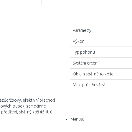
Parametry
Výkon
Typ pohonu
Systém drcení
Objem sběrného koše
Max. průměr větví
ezúdržbový, efektivní přechod
elových trubek, samočinné
řetížení, sběrný koš 45 litrů,
Manual