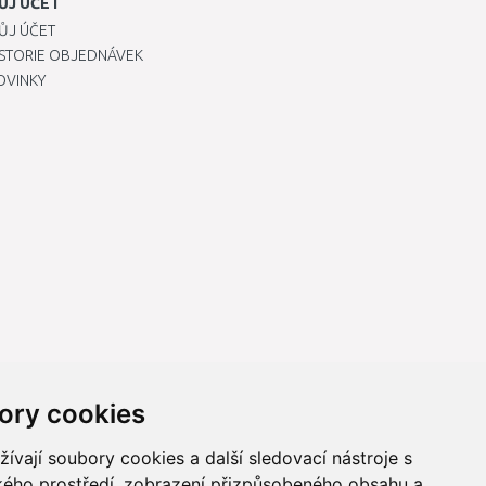
ŮJ ÚČET
ŮJ ÚČET
ISTORIE OBJEDNÁVEK
OVINKY
ory cookies
vají soubory cookies a další sledovací nástroje s
ského prostředí, zobrazení přizpůsobeného obsahu a