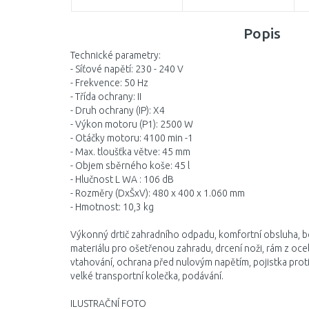
Popis
Technické parametry:
- Síťové napětí: 230 - 240 V
- Frekvence: 50 Hz
- Třída ochrany: II
- Druh ochrany (IP): X4
- Výkon motoru (P1): 2500 W
- Otáčky motoru: 4100 min -1
- Max. tloušťka větve: 45 mm
- Objem sběrného koše: 45 l
- Hlučnost L WA : 106 dB
- Rozměry (DxŠxV): 480 x 400 x 1.060 mm
- Hmotnost: 10,3 kg
Výkonný drtič zahradního odpadu, komfortní obsluha, b
materiálu pro ošetřenou zahradu, drcení noži, rám z oc
vtahování, ochrana před nulovým napětím, pojistka proti p
velké transportní kolečka, podávání.
ILUSTRAČNÍ FOTO