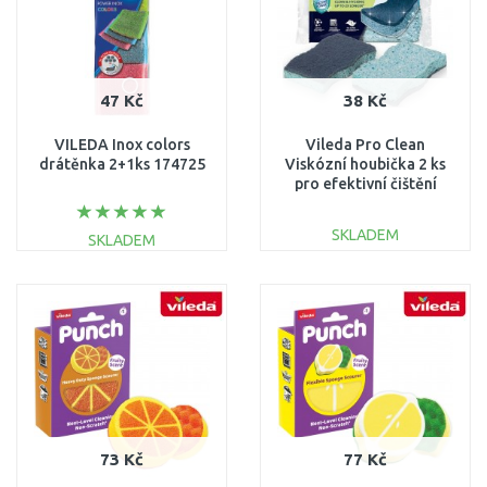
47 Kč
38 Kč
VILEDA Inox colors
Vileda Pro Clean
drátěnka 2+1ks 174725
Viskózní houbička 2 ks
pro efektivní čištění
kuchyně 179700
SKLADEM
SKLADEM
DO KOŠÍKU
DO KOŠÍKU
Porovnat
Porovnat
73 Kč
77 Kč