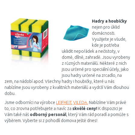
DO KOŠÍKU
Porovnat
Hadry a houbičky
nejen pro úklid
domácnosti.
Využijete je všude,
kde je potřeba
uklidit nepořádek a nečistoty, v
domě, dílně, zahradě. Jsou vyrobeny
z různých materiálů. Některé z nich
jsou určené pro speciální účely, jako
jsou hadry určené na zrcadlo, na
zem, na nádobí apod. Všechny hadry i houbičky, které u nás
nabízíme jsou vyrobeny z kvalitních materiálů a vydrží Vám dlouhou
dobu.
Jsme odborníci na výrobce
LEIFHEIT
,
VILEDA.
Nabízíme Vám právě
to, co zrovna potřebujete a navíc za
skvělé ceny!
K dispozici je
Vám také náš
odborný personál
, který Vám rád poradí a pomůže s
výběrem. Vyberte si z pohodlí domova ještě dnes!