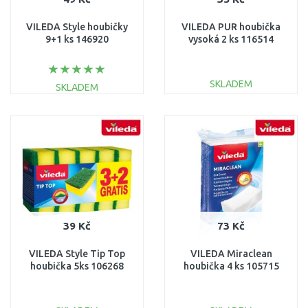
VILEDA Style houbičky
VILEDA PUR houbička
9+1 ks 146920
vysoká 2 ks 116514
SKLADEM
SKLADEM
DO KOŠÍKU
DO KOŠÍKU
Porovnat
Porovnat
39 Kč
73 Kč
VILEDA Style Tip Top
VILEDA Miraclean
houbička 5ks 106268
houbička 4 ks 105715