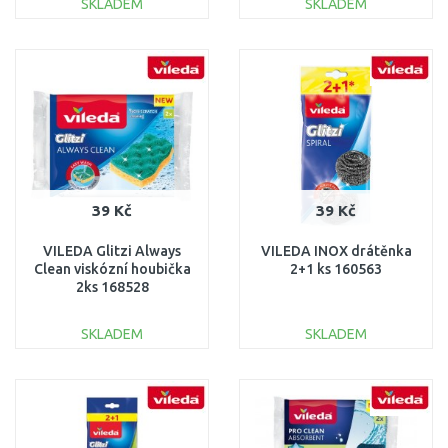
SKLADEM
SKLADEM
DO KOŠÍKU
DO KOŠÍKU
Porovnat
Porovnat
39 Kč
39 Kč
VILEDA Glitzi Always
VILEDA INOX drátěnka
Clean viskózní houbička
2+1 ks 160563
2ks 168528
SKLADEM
SKLADEM
DO KOŠÍKU
DO KOŠÍKU
Porovnat
Porovnat