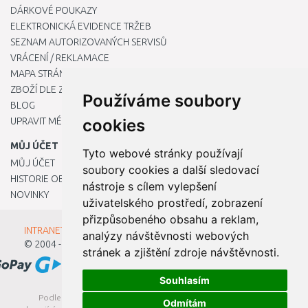
DÁRKOVÉ POUKAZY
ELEKTRONICKÁ EVIDENCE TRŽEB
SEZNAM AUTORIZOVANÝCH SERVISŮ
VRÁCENÍ / REKLAMACE
MAPA STRÁNKY
ZBOŽÍ DLE ZNAČEK
Používáme soubory
BLOG
UPRAVIT MÉ PŘEDVOLBY COOKIES
cookies
MŮJ ÚČET
Tyto webové stránky používají
MŮJ ÚČET
soubory cookies a další sledovací
HISTORIE OBJEDNÁVEK
nástroje s cílem vylepšení
NOVINKY
uživatelského prostředí, zobrazení
přizpůsobeného obsahu a reklam,
INTRANET - Přihlášení pro zaměstnance
analýzy návštěvnosti webových
© 2004 - 2026
Kamody s.r.o.
stránek a zjištění zdroje návštěvnosti.
Souhlasím
Podle zákona o evidenci tržeb je prodávající povinen vystavit
Odmítám