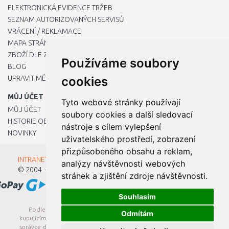
ELEKTRONICKÁ EVIDENCE TRŽEB
SEZNAM AUTORIZOVANÝCH SERVISŮ
VRÁCENÍ / REKLAMACE
MAPA STRÁNKY
ZBOŽÍ DLE ZNAČEK
Používáme soubory
BLOG
UPRAVIT MÉ PŘEDVOLBY COOKIES
cookies
MŮJ ÚČET
Tyto webové stránky používají
MŮJ ÚČET
soubory cookies a další sledovací
HISTORIE OBJEDNÁVEK
nástroje s cílem vylepšení
NOVINKY
uživatelského prostředí, zobrazení
přizpůsobeného obsahu a reklam,
INTRANET - Přihlášení pro zaměstnance
analýzy návštěvnosti webových
© 2004 - 2026
Kamody s.r.o.
stránek a zjištění zdroje návštěvnosti.
Souhlasím
Podle zákona o evidenci tržeb je prodávající povinen vystavit
Odmítám
kupujícímu účtenku. Zároveň je povinen zaevidovat přijatou tržbu u
správce daně online; v případě technického výpadku pak nejpozději