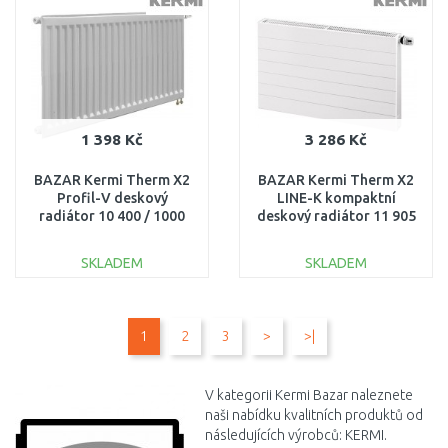
Porovnat
Porovnat
1 398 Kč
3 286 Kč
BAZAR Kermi Therm X2
BAZAR Kermi Therm X2
Profil-V deskový
LINE-K kompaktní
radiátor 10 400 / 1000
deskový radiátor 11 905
FTV100401001R1K
x 1105
LEHCE ODŘENÉ!!
PLK110901101N1K
SKLADEM
SKLADEM
ODŘENÉ, OHNUTÉ
BOKY!!
DO KOŠÍKU
DO KOŠÍKU
1
2
3
>
>|
Porovnat
Porovnat
V kategorii Kermi Bazar naleznete
naši nabídku kvalitních produktů od
následujících výrobců: KERMI.