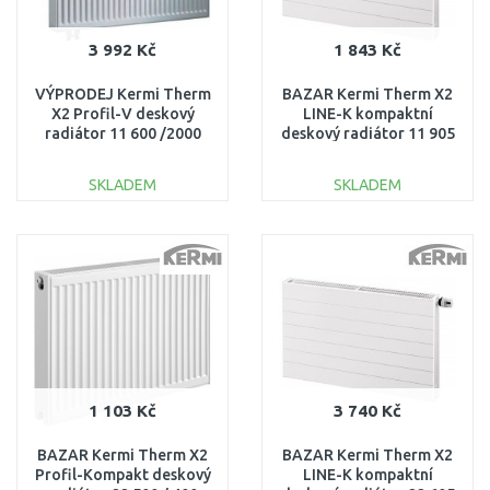
3 992 Kč
1 843 Kč
VÝPRODEJ Kermi Therm
BAZAR Kermi Therm X2
X2 Profil-V deskový
LINE-K kompaktní
radiátor 11 600 /2000
deskový radiátor 11 905
FTV110602001L1K
x 405 PLK110900401N1K
ROZBALENO
ODŘENÝ ROHY,
SKLADEM
SKLADEM
PROMÁČKLÉ!!
DO KOŠÍKU
DO KOŠÍKU
Porovnat
Porovnat
1 103 Kč
3 740 Kč
BAZAR Kermi Therm X2
BAZAR Kermi Therm X2
Profil-Kompakt deskový
LINE-K kompaktní