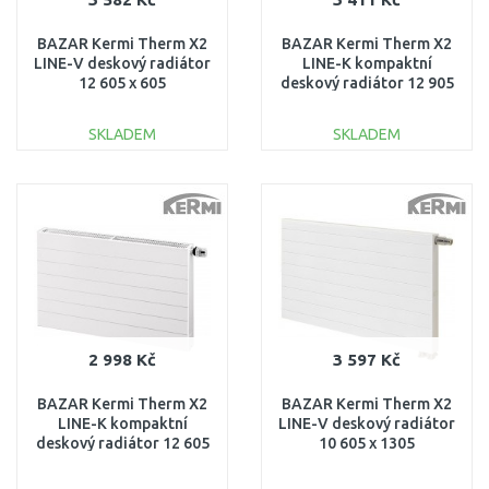
BAZAR Kermi Therm X2
BAZAR Kermi Therm X2
LINE-V deskový radiátor
LINE-K kompaktní
12 605 x 605
deskový radiátor 12 905
PLV120600601R1K
x 605 PLK120900601N1K
ODŘENÉ!!
LEHCE ODŘENÉ!!
SKLADEM
SKLADEM
DO KOŠÍKU
DO KOŠÍKU
Porovnat
Porovnat
2 998 Kč
3 597 Kč
BAZAR Kermi Therm X2
BAZAR Kermi Therm X2
LINE-K kompaktní
LINE-V deskový radiátor
deskový radiátor 12 605
10 605 x 1305
x 905 PLK120600901N1K
PLV100601301R1K
POŠKOZENÉ!!
ODŘENÝ!!