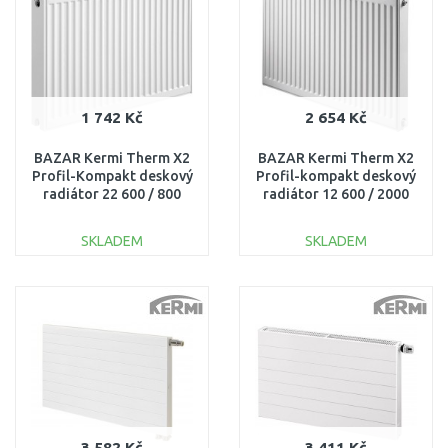
1 742 Kč
2 654 Kč
BAZAR Kermi Therm X2
BAZAR Kermi Therm X2
Profil-Kompakt deskový
Profil-kompakt deskový
radiátor 22 600 / 800
radiátor 12 600 / 2000
FK0220608 POUŽITÉ,
FK0120620 OHNUTÝ
ODŘENÉ!
BOČNÍ KRYT, ODŘENÉ!!
SKLADEM
SKLADEM
DO KOŠÍKU
DO KOŠÍKU
Porovnat
Porovnat
3 582 Kč
3 411 Kč