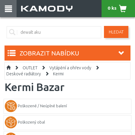
0 ks
HLEDAT
ZOBRAZIT NABÍDKU
OUTLET
Vytápění a ohřev vody
Deskové radiátory
Kermi
Kermi Bazar
Poškozené / Neúplné balení
Poškozený obal