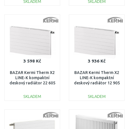
SKLADEM
SKLADEM
DO KOŠÍKU
DO KOŠÍKU
Porovnat
Porovnat
3 598 Kč
3 936 Kč
BAZAR Kermi Therm X2
BAZAR Kermi Therm X2
LINE-K kompaktní
LINE-K kompaktní
deskový radiátor 22 605
deskový radiátor 12 905
x 805 PLK220600801N1K
x 605 PLK120900601N1K
POŠKOZENÉ!!
LEHCE ODŘENÁ SPODNÍ
SKLADEM
SKLADEM
ČÁST!!
DO KOŠÍKU
DO KOŠÍKU
Porovnat
Porovnat