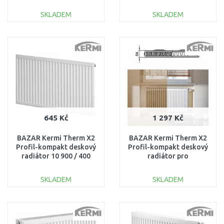
/ 1800 FK0330618,
600/600FK0220606
POŠKRÁBANÝ
POŠKOZEN ROH
SKLADEM
SKLADEM
DO KOŠÍKU
DO KOŠÍKU
Porovnat
Porovnat
645 Kč
1 297 Kč
BAZAR Kermi Therm X2
BAZAR Kermi Therm X2
Profil-kompakt deskový
Profil-kompakt deskový
radiátor 10 900 / 400
radiátor pro
FK0100904 ODŘENÉ!!
rekonstrukce 12 554 /
500 FK012D505 LEHCE
SKLADEM
SKLADEM
ODŘENÉ, ROZBALENO!!
DO KOŠÍKU
DO KOŠÍKU
Porovnat
Porovnat