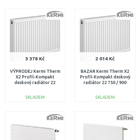
DO KOŠÍKU
DO KOŠÍKU
Porovnat
Porovnat
3 378 Kč
2 014 Kč
VÝPRODEJ Kermi Therm
BAZAR Kermi Therm X2
X2 Profil-Kompakt
Profil-Kompakt deskový
deskový radiátor 22
radiátor 22 750 / 900
750/1200 FK0220712
FK0220709
POŠKOZENÝ,
POŠKOZENÉ!!
SKLADEM
SKLADEM
POŠKRÁBANÝ
DO KOŠÍKU
DO KOŠÍKU
Porovnat
Porovnat