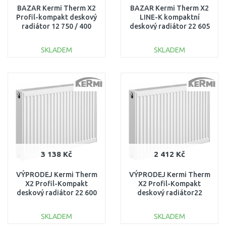
BAZAR Kermi Therm X2
BAZAR Kermi Therm X2
Profil-kompakt deskový
LINE-K kompaktní
radiátor 12 750 / 400
deskový radiátor 22 605
FK0120704 ODŘENÉ!!
x 1605
PLK220601601N1K
SKLADEM
SKLADEM
ODŘENÉ, POŠKOZENÝ
OBAL!!
DO KOŠÍKU
DO KOŠÍKU
Porovnat
Porovnat
3 138 Kč
2 412 Kč
VÝPRODEJ Kermi Therm
VÝPRODEJ Kermi Therm
X2 Profil-Kompakt
X2 Profil-Kompakt
deskový radiátor 22 600
deskový radiátor22
/ 1200 FK0220612
600/800 FK0220608
POŠKOZENO
POŠKOZEN ROH
SKLADEM
SKLADEM