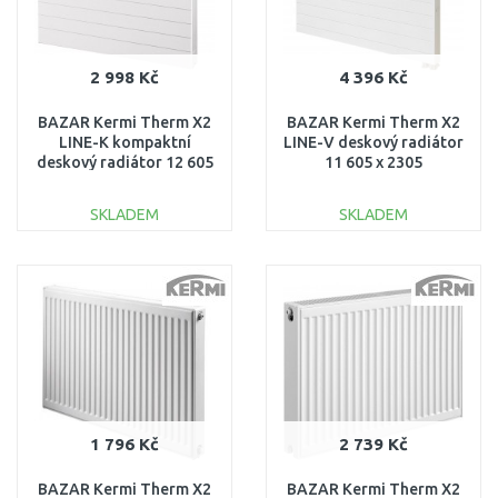
2 998 Kč
4 396 Kč
BAZAR Kermi Therm X2
BAZAR Kermi Therm X2
LINE-K kompaktní
LINE-V deskový radiátor
deskový radiátor 12 605
11 605 x 2305
x 905 PLK120600901N1K
PLV110602301R1K
POŠKOZENÝ!!
POŠKOZENÝ!!
SKLADEM
SKLADEM
DO KOŠÍKU
DO KOŠÍKU
Porovnat
Porovnat
1 796 Kč
2 739 Kč
BAZAR Kermi Therm X2
BAZAR Kermi Therm X2