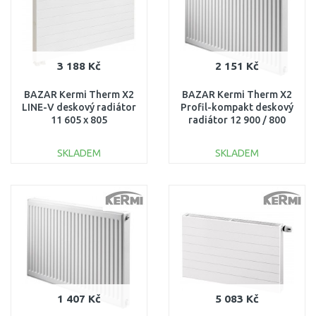
3 188 Kč
2 151 Kč
BAZAR Kermi Therm X2
BAZAR Kermi Therm X2
LINE-V deskový radiátor
Profil-kompakt deskový
11 605 x 805
radiátor 12 900 / 800
PLV110600801L1K
FK0120908 ODŘENÝ!!
OHNUTÝ BOK!!
SKLADEM
SKLADEM
DO KOŠÍKU
DO KOŠÍKU
Porovnat
Porovnat
1 407 Kč
5 083 Kč