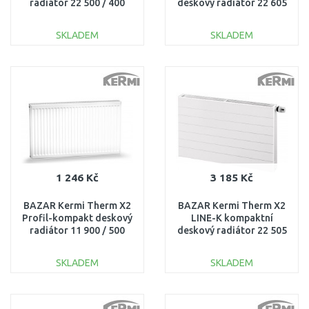
radiátor 22 500 / 400
deskový radiátor 22 605
FK0220504
x 905 PLK220600901N1K
POŠKOZENÝ!!
POŠKOZENÝ!!
SKLADEM
SKLADEM
DO KOŠÍKU
DO KOŠÍKU
Porovnat
Porovnat
1 246 Kč
3 185 Kč
BAZAR Kermi Therm X2
BAZAR Kermi Therm X2
Profil-kompakt deskový
LINE-K kompaktní
radiátor 11 900 / 500
deskový radiátor 22 505
FK0110905 ODŘENÉ,
x 605 PLK220500601N1K
OHNUTÝ BOK!!
ODŘENÉ, BEZ ORIG.
SKLADEM
SKLADEM
OBALU!!
DO KOŠÍKU
DO KOŠÍKU