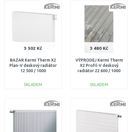
Porovnat
Porovnat
3 502 Kč
3 480 Kč
BAZAR Kermi Therm X2
VÝPRODEJ Kermi Therm
Plan-V deskový radiátor
X2 Profil-V deskový
12 500 / 1000
radiátor 22 600 / 1000
PTV120501001R1K
FTV220601001L1K
POŠKOZENÉ!!!
POŠKOZENÉ
SKLADEM
SKLADEM
DO KOŠÍKU
DO KOŠÍKU
Porovnat
Porovnat