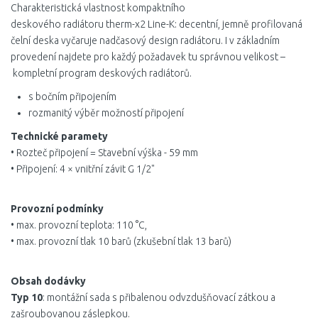
Charakteristická vlastnost kompaktního
deskového radiátoru therm-x2 Line-K: decentní, jemně profilovaná
čelní deska vyčaruje nadčasový design radiátoru. I v základním
provedení najdete pro každý požadavek tu správnou velikost –
kompletní program deskových radiátorů.
s bočním připojením
rozmanitý výběr možností připojení
Technické paramety
• Rozteč připojení = Stavební výška - 59 mm
• Připojení: 4 × vnitřní závit G 1/2"
Provozní podmínky
• max. provozní teplota: 110 °C,
• max. provozní tlak 10 barů (zkušební tlak 13 barů)
Obsah dodávky
Typ 10
: montážní sada s přibalenou odvzdušňovací zátkou a
zašroubovanou záslepkou.