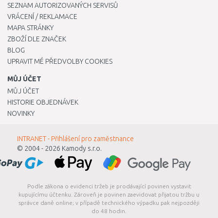
SEZNAM AUTORIZOVANÝCH SERVISŮ
VRÁCENÍ / REKLAMACE
MAPA STRÁNKY
ZBOŽÍ DLE ZNAČEK
BLOG
UPRAVIT MÉ PŘEDVOLBY COOKIES
MŮJ ÚČET
MŮJ ÚČET
HISTORIE OBJEDNÁVEK
NOVINKY
INTRANET - Přihlášení pro zaměstnance
© 2004 - 2026
Kamody s.r.o.
Podle zákona o evidenci tržeb je prodávající povinen vystavit
kupujícímu účtenku. Zároveň je povinen zaevidovat přijatou tržbu u
správce daně online; v případě technického výpadku pak nejpozději
do 48 hodin.