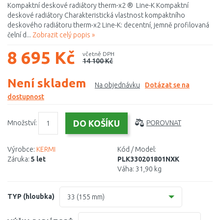
Kompaktní deskové radiátory therm-x2 ® Line-K Kompaktní
deskové radiátory Charakteristická vlastnost kompaktního
deskového radiátoru therm-x2 Line-K: decentní, jemně profilovaná
čelní d...
Zobrazit celý popis »
8 695 Kč
včetně DPH
14 100 Kč
Není skladem
Na objednávku
Dotázat se na
dostupnost
Množství:
POROVNAT
Výrobce:
KERMI
Kód / Model:
Záruka:
5 let
PLK330201801NXK
Váha:
31,90 kg
TYP (hloubka)
33 (155 mm)
10 (61 mm)