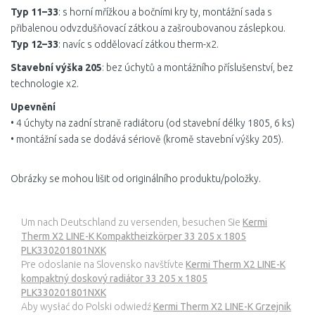
Typ 11–33
: s horní mřížkou a bočními kry ty, montážní sada s
přibalenou odvzdušňovací zátkou a zašroubovanou záslepkou.
Typ 12–33
: navíc s oddělovací zátkou therm-x2.
Stavební výška 205
: bez úchytů a montážního příslušenství, bez
technologie x2.
Upevnění
• 4 úchyty na zadní straně radiátoru (od stavební délky 1805, 6 ks)
• montážní sada se dodává sériově (kromě stavební výšky 205).
Obrázky se mohou lišit od originálního produktu/položky.
Um nach Deutschland zu versenden, besuchen Sie
Kermi
Therm X2 LINE-K Kompaktheizkörper 33 205 x 1805
PLK330201801NXK
Pre odoslanie na Slovensko navštívte
Kermi Therm X2 LINE-K
kompaktný doskový radiátor 33 205 x 1805
PLK330201801NXK
Aby wysłać do Polski odwiedź
Kermi Therm X2 LINE-K Grzejnik