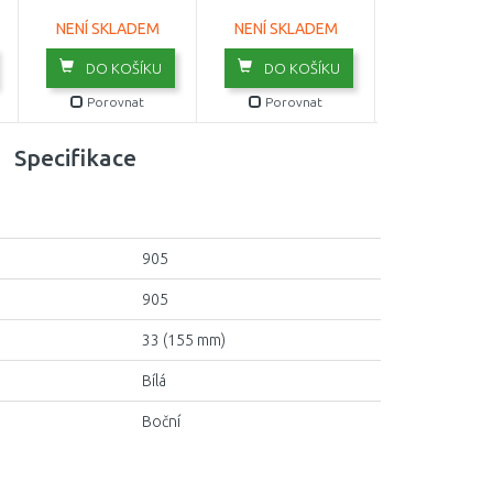
NENÍ SKLADEM
NENÍ SKLADEM
NENÍ SKLA
DO KOŠÍKU
DO KOŠÍKU
DO KOŠ
Porovnat
Porovnat
Porovn
Specifikace
905
905
33 (155 mm)
Bílá
Boční