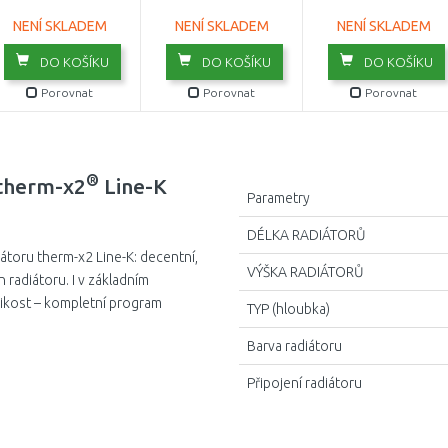
NENÍ SKLADEM
NENÍ SKLADEM
2605
NENÍ SKLADEM
DO KOŠÍKU
DO KOŠÍKU
DO KOŠÍKU
3005
Porovnat
Porovnat
Porovnat
®
therm-x2
Line-K
Parametry
DÉLKA RADIÁTORŮ
toru therm-x2 Line-K: decentní,
VÝŠKA RADIÁTORŮ
 radiátoru. I v základním
ikost – kompletní program
TYP (hloubka)
Barva radiátoru
Připojení radiátoru