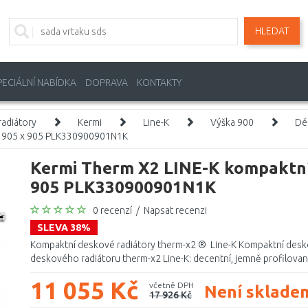
HLEDAT
PECIÁLNÍ NABÍDKA
DOPRAVA
KONTAKTY
adiátory
Kermi
Line-K
Výška 900
Dé
33 905 x 905 PLK330900901N1K
Kermi Therm X2 LINE-K kompaktní 
905 PLK330900901N1K
0 recenzí
/
Napsat recenzi
SLEVA 38%
Kompaktní deskové radiátory therm-x2 ® Line-K Kompaktní desko
deskového radiátoru therm-x2 Line-K: decentní, jemně profilovaná 
11 055 Kč
včetně DPH
Není sklade
17 926 Kč