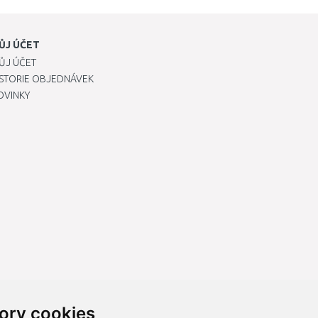
ŮJ ÚČET
ŮJ ÚČET
ISTORIE OBJEDNÁVEK
OVINKY
ory cookies