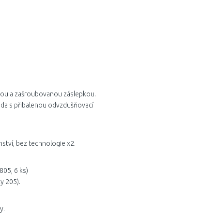
tkou a zašroubovanou záslepkou.
 sada s přibalenou odvzdušňovací
nství, bez technologie x2.
805, 6 ks)
y 205).
y.