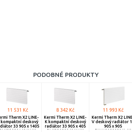
33 (155 mm)
600
805
33 (157 mm)
605
905
905
1005
959
1105
1205
1305
PODOBNÉ PRODUKTY
1405
1605
1805
11 531 Kč
8 342 Kč
11 993 Kč
2005
ermi Therm X2 LINE-
Kermi Therm X2 LINE-
Kermi Therm X2 LIN
 kompaktní deskový
K kompaktní deskový
V deskový radiátor 
diátor 33 905 x 1405
radiátor 33 905 x 405
905 x 905
2305
PLK330901401N1K
PLK330900401N1K
PLV120900901L1K