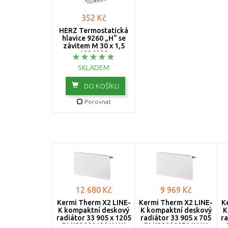
352 Kč
HERZ Termostatická
hlavice 9260 „H“ se
závitem M 30 x 1,5
1926098
SKLADEM
DO KOŠÍKU
Porovnat
12 680 Kč
9 969 Kč
Kermi Therm X2 LINE-
Kermi Therm X2 LINE-
K
K kompaktní deskový
K kompaktní deskový
K
radiátor 33 905 x 1205
radiátor 33 905 x 705
ra
PLK330901201N1K
PLK330900701N1K