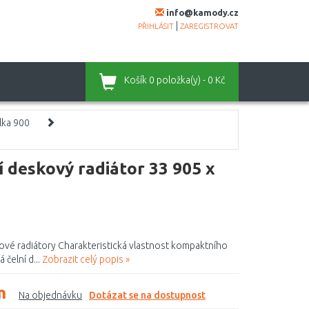
info@kamody.cz
|
PŘIHLÁSIT
ZAREGISTROVAT
Košík
0 položka(y) - 0 Kč
lka 900
deskový radiátor 33 905 x
vé radiátory Charakteristická vlastnost kompaktního
čelní d...
Zobrazit celý popis »
m
Na objednávku
Dotázat se na dostupnost