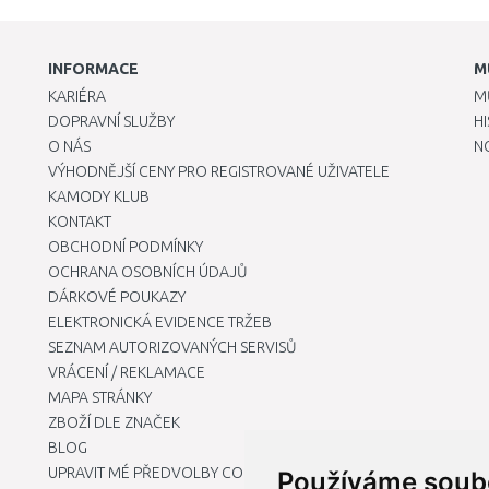
INFORMACE
M
KARIÉRA
M
DOPRAVNÍ SLUŽBY
H
O NÁS
N
VÝHODNĚJŠÍ CENY PRO REGISTROVANÉ UŽIVATELE
KAMODY KLUB
KONTAKT
OBCHODNÍ PODMÍNKY
OCHRANA OSOBNÍCH ÚDAJŮ
DÁRKOVÉ POUKAZY
ELEKTRONICKÁ EVIDENCE TRŽEB
SEZNAM AUTORIZOVANÝCH SERVISŮ
VRÁCENÍ / REKLAMACE
MAPA STRÁNKY
ZBOŽÍ DLE ZNAČEK
BLOG
UPRAVIT MÉ PŘEDVOLBY COOKIES
Používáme soub