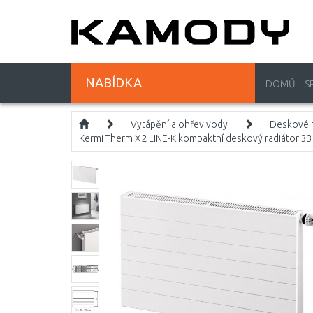
NABÍDKA
DOMŮ
S
Vytápění a ohřev vody
Deskové r
Kermi Therm X2 LINE-K kompaktní deskový radiátor 