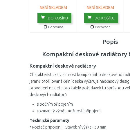
NENÍ SKLADEM
NENÍ SKLADEM
DO KOŠÍKU
DO KOŠÍKU
Porovnat
Porovnat
Popis
Kompaktní deskové radiátory 
Kompaktní deskové radiátory
Charakteristická vlastnost kompaktního deskového radiá
jemně profilovaná čelní deska vyčaruje nadčasový design
provedení najdete pro každý požadavek tu správnou vel
deskových radiátorů.
s bočním připojením
rozmanitý výběr možností připojení
Technické paramety
• Rozteč připojení = Stavební výška - 59 mm