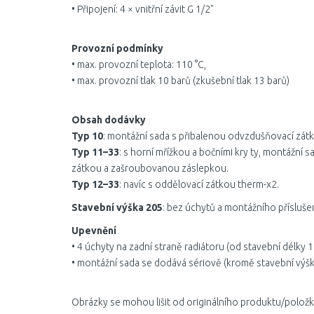
• Připojení: 4 × vnitřní závit G 1/2"
Provozní podmínky
• max. provozní teplota: 110 °C,
• max. provozní tlak 10 barů (zkušební tlak 13 barů)
Obsah dodávky
Typ 10
: montážní sada s přibalenou odvzdušňovací zá
Typ 11–33
: s horní mřížkou a bočními kry ty, montážní
zátkou a zašroubovanou záslepkou.
Typ 12–33
: navíc s oddělovací zátkou therm-x2.
Stavební výška 205
: bez úchytů a montážního přísluše
Upevnění
• 4 úchyty na zadní straně radiátoru (od stavební délky 1
• montážní sada se dodává sériově (kromě stavební výšk
Obrázky se mohou lišit od originálního produktu/položk