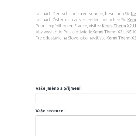
Um nach Deutschland zu versenden, besuchen Sie
Ke
Um nach Österreich zu versenden, besuchen Sie
Kerm
Pour l’expédition en France, visitez
Kermi Therm X2 L
Aby wysłać do Polski odwiedź
Kermi Therm X2 LINE-
Pre odoslanie na Slovensko navštívte
Kermi Therm X2
Vaše jméno a příjmení:
Vaše recenze: