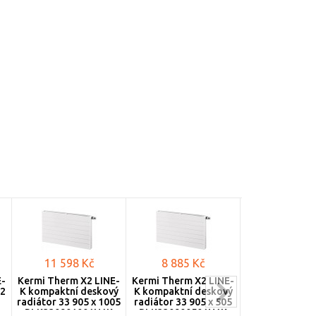
11 598 Kč
8 885 Kč
16 273 
E-
Kermi Therm X2 LINE-
Kermi Therm X2 LINE-
Kermi Therm X
12
K kompaktní deskový
K kompaktní deskový
K kompaktní d
radiátor 33 905 x 1005
radiátor 33 905 x 505
radiátor 33 90
PLK330901001N1K
PLK330900501N1K
PLK3309020