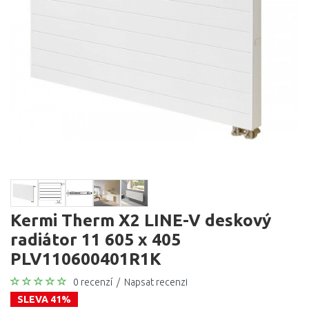
Kermi Therm X2 LINE-V deskový
radiátor 11 605 x 405
PLV110600401R1K
0 recenzí
/
Napsat recenzi
SLEVA 41%