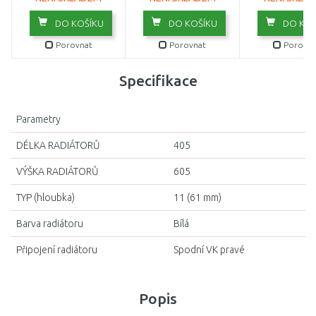
DO KOŠÍKU
DO KOŠÍKU
DO KOŠ
Porovnat
Porovnat
Porovna
Specifikace
Parametry
DÉLKA RADIÁTORŮ
405
VÝŠKA RADIÁTORŮ
605
TYP (hloubka)
11 (61 mm)
Barva radiátoru
Bílá
Připojení radiátoru
Spodní VK pravé
Popis