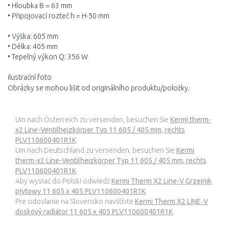
• Hloubka B = 63 mm
• Připojovací rozteč h = H-50 mm
• Výška: 605 mm
• Délka: 405 mm
• Tepelný výkon Q: 356 W
ilustrační foto
Obrázky se mohou lišit od originálního produktu/položky.
Um nach Österreich zu versenden, besuchen Sie
Kermi therm-
x2 Line-Ventilheizkörper Typ 11 605 / 405 mm, rechts
PLV110600401R1K
Um nach Deutschland zu versenden, besuchen Sie
Kermi
therm-x2 Line-Ventilheizkörper Typ 11 605 / 405 mm, rechts
PLV110600401R1K
Aby wysłać do Polski odwiedź
Kermi Therm X2 Line-V Grzejnik
płytowy 11 605 x 405 PLV110600401R1K
Pre odoslanie na Slovensko navštívte
Kermi Therm X2 LINE-V
doskový radiátor 11 605 x 405 PLV110600401R1K