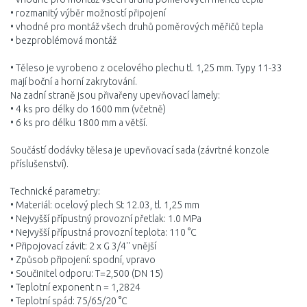
• rozmanitý výběr možností připojení
• vhodné pro montáž všech druhů poměrových měřičů tepla
• bezproblémová montáž
• Těleso je vyrobeno z ocelového plechu tl. 1,25 mm. Typy 11-33
mají boční a horní zakrytování.
Na zadní straně jsou přivařeny upevňovací lamely:
• 4 ks pro délky do 1600 mm (včetně)
• 6 ks pro délku 1800 mm a větší.
Součástí dodávky tělesa je upevňovací sada (závrtné konzole
příslušenství).
Technické parametry:
• Materiál: ocelový plech St 12.03, tl. 1,25 mm
• Nejvyšší přípustný provozní přetlak: 1.0 MPa
• Nejvyšší přípustná provozní teplota: 110 °C
• Připojovací závit: 2 x G 3/4'' vnější
• Způsob připojení: spodní, vpravo
• Součinitel odporu: T=2,500 (DN 15)
• Teplotní exponent n = 1,2824
• Teplotní spád: 75/65/20 °C