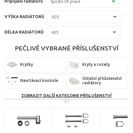
Připojení radiátoru
Spodní VK pravé
10 (63 mm)
Spodní VK levé
VÝŠKA RADIÁTORŮ
605
11 (61 mm)
Spodní VK pravé
305
DÉLKA RADIÁTORŮ
405
11( 63 mm)
405
405
21/22 (64-66 mm)
PEČLIVĚ VYBRANÉ PŘÍSLUŠENSTVÍ
505
505
21=12 (64 mm)
Krytky
Kryty a rozety
605
605
905
Ostatní příslušenství
Navrtávací konzole
705
radiátory
805
ZOBRAZIT DALŠÍ KATEGORIE PŘÍSLUŠENSTVÍ
Stěnové konzole
Stojánkové konzole
905
Uzavíratelné šroubení
Termostatické hlavice
"H"
1005
1100