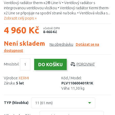
Ventilový radiátor therm-x2® Line-V • Ventilový radiátor s
integrovanou ventilovou vložkou • Ventilový radiátor Kermi therm-
x2 Line se připojuje na spodní straně na boku. • Ventilová vložka s...
Zobrazit celý popis »
4 960 Kč
včetně DPH
8 460 Kč
Není skladem
Na objednávku
Dotázat se na
dostupnost
Množství:
POROVNAT
Výrobce:
KERMI
Kód / Model:
Záruka:
5 let
PLV110600401R1K
Váha:
11,30 kg
TYP (hloubka)
11 (61 mm)
10 (61 mm)