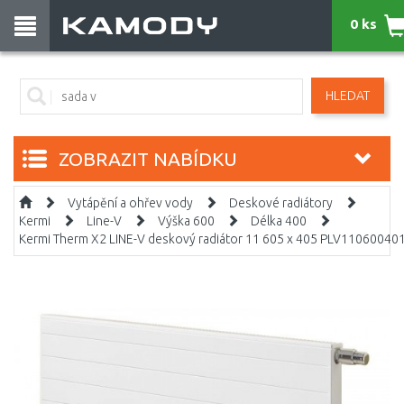
0 ks
HLEDAT
ZOBRAZIT NABÍDKU
Vytápění a ohřev vody
Deskové radiátory
Kermi
Line-V
Výška 600
Délka 400
Kermi Therm X2 LINE-V deskový radiátor 11 605 x 405 PLV11060040