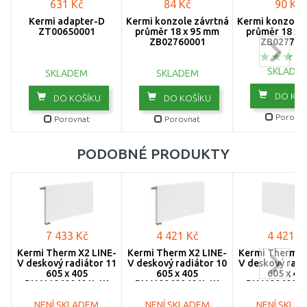
631 Kč
84 Kč
90 Kč
1105
Kermi adapter-D
Kermi konzole závrtná
Kermi konzole 
ZT00650001
průměr 18 x 95 mm
průměr 18 x 
ZB02760001
ZB027700
1200
SKLADE
SKLADEM
SKLADEM
1205
DO KOŠ
DO KOŠÍKU
DO KOŠÍKU
1305
Porovna
Porovnat
Porovnat
1405
PODOBNÉ PRODUKTY
1605
1805
2005
7 433 Kč
4 421 Kč
4 421 K
2305
Kermi Therm X2 LINE-
Kermi Therm X2 LINE-
Kermi Therm X
V deskový radiátor 11
V deskový radiátor 10
V deskový radi
2605
605 x 405
605 x 405
605 x 40
PLV110600401L1K
PLV100600401L1K
PLV1006004
3005
NENÍ SKLADEM
NENÍ SKLADEM
NENÍ SKLA