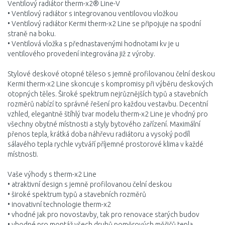
Ventilový radiátor therm-x2® Line-V
• Ventilový radiátor s integrovanou ventilovou vložkou
• Ventilový radiátor Kermi therm-x2 Line se připojuje na spodní
straně na boku.
• Ventilová vložka s přednastavenými hodnotami kv je u
ventilového provedení integrována již z výroby.
Stylové deskové otopné těleso s jemně profilovanou čelní deskou
Kermi therm-x2 Line skoncuje s kompromisy při výběru deskových
otopných těles. Široké spektrum nejrůznějších typů a stavebních
rozměrů nabízí to správné řešení pro každou vestavbu. Decentní
vzhled, elegantně štíhlý tvar modelu therm-x2 Line je vhodný pro
všechny obytné místnosti a styly bytového zařízení. Maximální
přenos tepla, krátká doba náhřevu radiátoru a vysoký podíl
sálavého tepla rychle vytváří příjemné prostorové klima v každé
místnosti.
Vaše výhody s therm-x2 Line
• atraktivní design s jemně profilovanou čelní deskou
• široké spektrum typů a stavebních rozměrů
• inovativní technologie therm-x2
• vhodné jak pro novostavby, tak pro renovace starých budov
• vhodné pro montáž všech druhů poměrových měřičů tepla